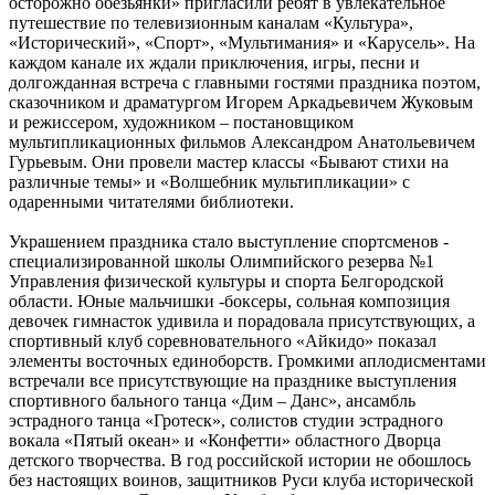
осторожно обезьянки» пригласили ребят в увлекательное
путешествие по телевизионным каналам «Культура»,
«Исторический», «Спорт», «Мультимания» и «Карусель». На
каждом канале их ждали приключения, игры, песни и
долгожданная встреча с главными гостями праздника поэтом,
сказочником и драматургом Игорем Аркадьевичем Жуковым
и режиссером, художником – постановщиком
мультипликационных фильмов Александром Анатольевичем
Гурьевым. Они провели мастер классы «Бывают стихи на
различные темы» и «Волшебник мультипликации» с
одаренными читателями библиотеки.
Украшением праздника стало выступление спортсменов -
специализированной школы Олимпийского резерва №1
Управления физической культуры и спорта Белгородской
области. Юные мальчишки -боксеры, сольная композиция
девочек гимнасток удивила и порадовала присутствующих, а
спортивный клуб соревновательного «Айкидо» показал
элементы восточных единоборств. Громкими аплодисментами
встречали все присутствующие на празднике выступления
спортивного бального танца «Дим – Данс», ансамбль
эстрадного танца «Гротеск», солистов студии эстрадного
вокала «Пятый океан» и «Конфетти» областного Дворца
детского творчества. В год российской истории не обошлось
без настоящих воинов, защитников Руси клуба исторической