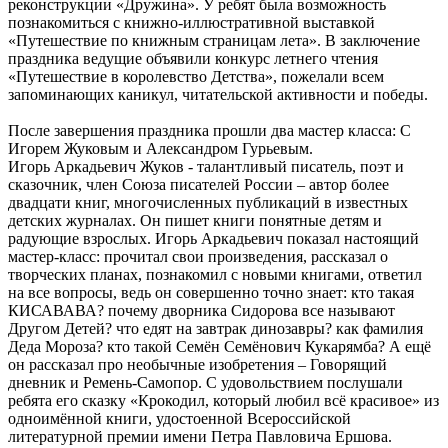
реконструкции «Дружина». У ребят была возможность
познакомиться с книжно-иллюстративной выставкой
«Путешествие по книжным страницам лета». В заключение
праздника ведущие объявили конкурс летнего чтения
«Путешествие в королевство Детства», пожелали всем
запоминающих каникул, читательской активности и победы.
После завершения праздника прошли два мастер класса: С
Игорем Жуковым и Александром Гурьевым.
Игорь Аркадьевич Жуков - талантливый писатель, поэт и
сказочник, член Союза писателей России – автор более
двадцати книг, многочисленных публикаций в известных
детских журналах. Он пишет книги понятные детям и
радующие взрослых. Игорь Аркадьевич показал настоящий
мастер-класс: прочитал свои произведения, рассказал о
творческих планах, познакомил с новыми книгами, ответил
на все вопросы, ведь он совершенно точно знает: кто такая
КИСАВАВА? почему дворника Сидорова все называют
Другом Детей? что едят на завтрак динозавры? как фамилия
Деда Мороза? кто такой Семён Семёнович Кукарямба? А ещё
он рассказал про необычные изобретения – Говорящий
дневник и Ремень-Самопор. С удовольствием послушали
ребята его сказку «Крокодил, который любил всё красивое» из
одноимённой книги, удостоенной Всероссийской
литературной премии имени Петра Павловича Ершова.