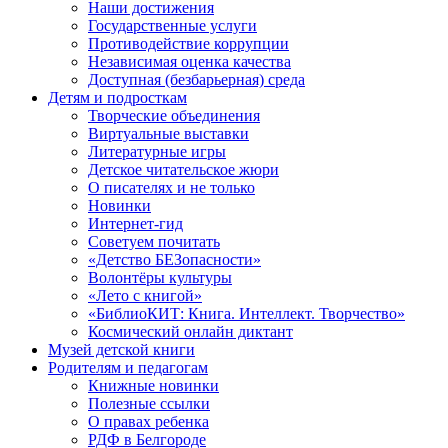
Наши достижения
Государственные услуги
Противодействие коррупции
Независимая оценка качества
Доступная (безбарьерная) среда
Детям и подросткам
Творческие объединения
Виртуальные выставки
Литературные игры
Детское читательское жюри
О писателях и не только
Новинки
Интернет-гид
Советуем почитать
«Детство БЕЗопасности»
Волонтёры культуры
«Лето с книгой»
«БиблиоКИТ: Книга. Интеллект. Творчество»
Космический онлайн диктант
Музей детской книги
Родителям и педагогам
Книжные новинки
Полезные ссылки
О правах ребенка
РДФ в Белгороде