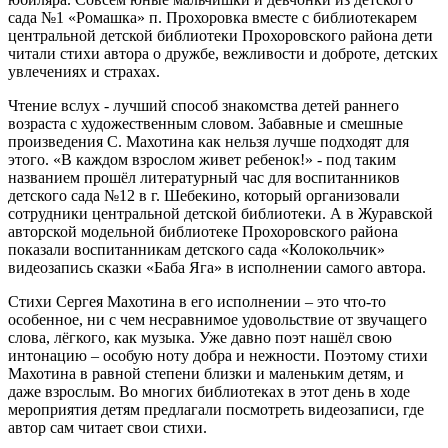
сада №1 «Ромашка» п. Прохоровка вместе с библиотекарем
центральной детской библиотеки Прохоровского района дети
читали стихи автора о дружбе, вежливости и доброте, детских
увлечениях и страхах.
Чтение вслух - лучший способ знакомства детей раннего
возраста с художественным словом. Забавные и смешные
произведения С. Махотина как нельзя лучше подходят для
этого. «В каждом взрослом живет ребенок!» - под таким
названием прошёл литературный час для воспитанников
детского сада №12 в г. Шебекино, который организовали
сотрудники центральной детской библиотеки. А в Журавской
авторской модельной библиотеке Прохоровского района
показали воспитанникам детского сада «Колокольчик»
видеозапись сказки «Баба Яга» в исполнении самого автора.
Стихи Сергея Махотина в его исполнении – это что-то
особенное, ни с чем несравнимое удовольствие от звучащего
слова, лёгкого, как музыка. Уже давно поэт нашёл свою
интонацию – особую ноту добра и нежности. Поэтому стихи
Махотина в равной степени близки и маленьким детям, и
даже взрослым. Во многих библиотеках в этот день в ходе
мероприятия детям предлагали посмотреть видеозаписи, где
автор сам читает свои стихи.