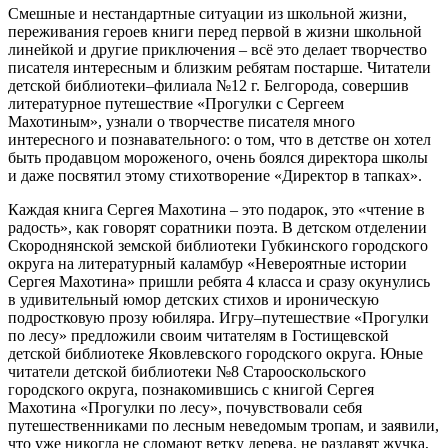
Смешные и нестандартные ситуации из школьной жизни,
переживания героев книги перед первой в жизни школьной
линейкой и другие приключения – всё это делает творчество
писателя интересным и близким ребятам постарше. Читатели
детской библиотеки–филиала №12 г. Белгорода, совершив
литературное путешествие «Прогулки с Сергеем
Махотиным», узнали о творчестве писателя много
интересного и познавательного: о том, что в детстве он хотел
быть продавцом мороженого, очень боялся директора школы
и даже посвятил этому стихотворение «Директор в тапках».
Каждая книга Сергея Махотина – это подарок, это «чтение в
радость», как говорят соратники поэта. В детском отделении
Скороднянской земской библиотеки Губкинского городского
округа на литературный каламбур «Невероятные истории
Сергея Махотина» пришли ребята 4 класса и сразу окунулись
в удивительный юмор детских стихов и ироническую
подростковую прозу юбиляра. Игру–путешествие «Прогулки
по лесу» предложили своим читателям в Гостищевской
детской библиотеке Яковлевского городского округа. Юные
читатели детской библиотеки №8 Старооскольского
городского округа, познакомившись с книгой Сергея
Махотина «Прогулки по лесу», почувствовали себя
путешественниками по лесным неведомым тропам, и заявили,
что уже никогда не сломают ветку дерева, не раздавят жучка,