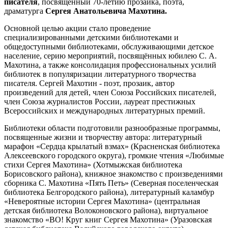
писателя
, посвященный 70-летию прозаика, поэта,
драматурга
Сергея Анатольевича Махотина.
Основной целью акции стало проведение
специализированными детскими библиотеками и
общедоступными библиотеками, обслуживающими детское
население, серию мероприятий, посвящённых юбилею С. А.
Махотина, а также консолидация профессиональных усилий
библиотек в популяризации литературного творчества
писателя. Сергей Махотин - поэт, прозаик, автор
произведений для детей, член Союза Российских писателей,
член Союза журналистов России, лауреат престижных
Всероссийских и международных литературных премий.
Библиотеки области подготовили разнообразные программы,
посвященные жизни и творчеству автора: литературный
марафон «Сердца крылатый взмах» (Красненская библиотека
Алексеевского городского округа), громкие чтения «Любимые
стихи Сергея Махотина» (Хотмыжская библиотека
Борисовского района), книжное знакомство с произведениями
сборника С. Махотина «Пять Петь» (Северная поселенческая
библиотека Белгородского района), литературный каламбур
«Невероятные истории Сергея Махотина» (центральная
детская библиотека Волоконовского района), виртуальное
знакомство «ВО! Круг книг Сергея Махотина» (Уразовская