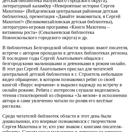
детская библиотека Валуйского городского округа),
литературный каламбур «Невероятные истории Сергея
Махотина» (Вейделевская центральная районная детская
библиотека), презентация «Давайте знакомиться, я Сергей
Махотин!» (Великомихайловская детская библиотека),
литературно-игровая программа «Книги Махотина –
витамины роста» (Севальневская библиотека
Новооскольского городского округа) и др.
В библиотеках Белгородской области хорошо знают писателя,
встречи с автором проходили в детских библиотеках региона.
В последние годы Сергей Анатольевич общался с
белгородскими мальчишками и девчонками в режим онлайн.
В этот раз Сергей Анатольевич прислал для читателей
центральной детской библиотеки в г. Строитель небольшое
видео обращение, в котором познакомил ребят со своей
книгой «Вирус ворчания» и выразил надежду на встречу в
онлайн режиме. Ребята с интересом слушали видеозапись
чтения стихотворений из сборника «За мелом» в исполнении
автора и сами увлеченно читали по ролям его весёлые
рассказы.
Среди читателей библиотек области в этот день были
дошкольники, кто впервые познакомился с творчеством
Сергея Махотина и те, кто уже знаком с книгами писателя–
юбиляра. Совсем юные мальчишки и девчонки из детского