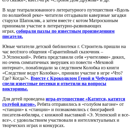
В ходе театрализованного литературного путешествия «Вдоль
по волшебной реке» читатели отгадывали каверзные загадки
старухи Шапокляк, а затем вместе с котом Матроскиным
принимали участие в литературно-развивающих
играх,
собирали пазлы по известным произведениям
писателя.
Юные читатели детской библиотеки г. Строитель пришли на
час весёлого общения «Гарантийный сказочник –
Э.Успенский». Ребята представили себя «учителями» диких,
но очень симпатичных зверушек из повести «Меховой
интернат», понаблюдали за следствием Колобка из книги
«Следствие ведут Колобки», приняли участие в игре «Что?
Где? Когда?».
Вместе с Крокодилом Геной и Чебурашкой
спели известные песенки и ответили на вопросы
викторины.
Для детей проведена
игра-путешествие «Катится, катится
голубой вагон».
Ребята отправились в «голубом вагоне» от
«станции» к «станции» и познакомились с биографией
писателя-юбиляра, с книжной выставкой «Э. Успенский и все-
все», с удовольствием участвовали в интеллектуальных и
творческих играх и конкурсах.