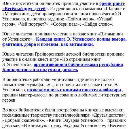
Юные посетители библиотек приняли участие в
брейн-ринге
«Весёлый друг детей
»
. Разделившись на команды «Шарик» и
«Матроскин», дети проверили свои знания произведений Э.
Успенского, выполняя задания: «Пойми меня», «Угадай
героя», «Чей портрет?», «Собери пазл», «Найди слово».
Юные читатели приняли участие в параде книг «Витаминки
от Успенского».
Каждая книга Э. Успенского
полны юмора,
фантазии, добра и полезны, как витаминки.
Юные читатели Грайворонской детской библиотеки приняли
участие в онлайн квест-игре «По страницам книг
Э.Успенского»,
организованной библиотеками республика
Башкорстостан и получили диплом.
В библиотеках работали «кинозалы», где дети не только
посмотрели мультфильмы, но прочитали весёлые стихи Э.
Успенского,
познакомились с книгами писателя-юбиляра
,
прошли мастер-классы по рисованию любимых литературных
героев
Во всех библиотеках были востребованы книжные выставки,
посвященные творчеству писателя-юбиляра: «Друзья детства»,
«Добрый сказочник», «Книги Эдуарда Успенского – праздник
детства», «В книжную страну Эдуарда Успенского», «Веселые