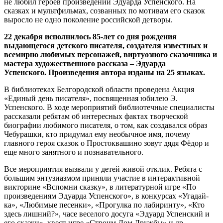
не любил героев произведений Эдуарда Успенского. На
сказках и мультфильмах, созванных по мотивам его сказок
выросло не одно поколение российской детворы.
22 декабря исполнилось 85-лет со дня рождения
выдающегося детского писателя, создателя известных и
всемирно любимых персонажей, виртуозного сказочника и
мастера художественного рассказа – Эдуарда
Успенского. Произведения автора изданы на 25 языках.
В библиотеках Белгородской области проведена Акция
«Единый день писателя», посвященная юбилею Э.
Успенского. В ходе мероприятий библиотечные специалисты
рассказали ребятам об интересных фактах творческой
биографии любимого писателя, о том, как создавался образ
Чебурашки, кто придумал ему необычное имя, почему
главного героя сказок о Простоквашино зовут дядя Фёдор и
еще много занятного и познавательного.
Все мероприятия вызвали у детей живой отклик. Ребята с
большим энтузиазмом приняли участие в интерактивной
викторине «Вспомни сказку», в литературной игре «По
произведениям Эдуарда Успенского», в конкурсах «Угадай-
ка», «Любимые песенки», «Прогулка по лабиринту», «Кто
здесь лишний?», часе веселого досуга «Эдуард Успенский и
его сказки», квест-игре «Строим Дом Дружбы» и др.