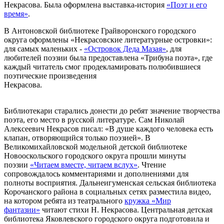
Некрасова. Была оформлена выставка-история
«Поэт и его
время»
.
В Антоновской библиотеке Грайворонского городского
округа оформлены «Некрасовские литературные островки»:
для самых маленьких -
«Островок Деда Мазая»
, для
любителей поэзии была предоставлена «Трибуна поэта», где
каждый читатель смог продекламировать полюбившиеся
поэтические произведения
Некрасова
Библиотекари старались донести до ребят значение творчества
поэта, его место в русской литературе. Сам Николай
Алексеевич Некрасов писал: «В душе каждого человека есть
клапан, отворяющийся только поэзией». В
Великомихайловской модельной детской библиотеке
Новооскольского городского округа прошли минуты
поэзии
«Читаем вместе, читаем вслух»
. Чтение
сопровождалось комментариями и дополнениями для
полноты восприятия. Дальнеигуменская сельская библиотека
Корочанского района в социальных сетях разместила видео,
на котором ребята из театрального
кружка «Мир
фантазии»
читают стихи Н. Некрасова. Центральная детская
библиотека Яковлевского городского округа подготовила и