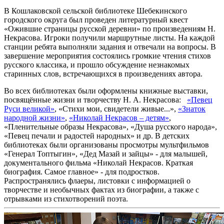
В Кошлаковской сельской библиотеке Шебекинского
городского округа был проведен литературный квест
«Ожившие страницы русской деревни» по произведениям Н.
Некрасова. Игроки получили маршрутные листы. На каждой
станции ребята выполняли задания и отвечали на вопросы. В
завершение мероприятия состоялись громкие чтения стихов
русского классика, и прошло обсуждение незнакомых
старинных слов, встречающихся в произведениях автора.
Во всех библиотеках были оформлены книжные выставки,
посвящённые жизни и творчеству Н. А. Некрасова:
«Певец
Руси великой»
, «Стихи мои, свидетели живые...»,
«Знаток
народной жизни»
,
«Николай Некрасов – детям»
,
«Пленительные образы Некрасова», «Душа русского народа»,
«Певец печали и радостей народных» и др. В детских
библиотеках были организованы просмотры мультфильмов
«Генерал Топтыгин», «Дед Мазай и зайцы» - для малышей,
документального фильма «Николай Некрасов. Краткая
биография. Самое главное» - для подростков.
Распространялись флаеры, листовки с информацией о
творчестве и необычных фактах из биографии, а также с
отрывками из стихотворений поэта.