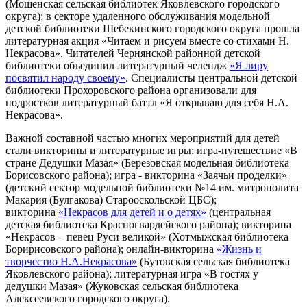
(Мощенская сельская библиотек Яковлевского городского
округа); в секторе удаленного обслуживания модельной
детской библиотеки Шебекинского городского округа прошла
литературная акция «Читаем и рисуем вместе со стихами Н.
Некрасова». Читателей Чернянской районной детской
библиотеки объединил литературный челендж
«Я лиру
посвятил народу своему»
. Специалисты центральной детской
библиотеки Прохоровского района организовали для
подростков литературный баттл «Я открываю для себя Н.А.
Некрасова».
Важной составной частью многих мероприятий для детей
стали викторины и литературные игры: игра-путешествие «В
стране Дедушки Мазая» (Березовская модельная библиотека
Борисовского района); игра - викторина «Заячьи проделки»
(детский сектор модельной библиотеки №14 им. митрополита
Макария (Булгакова) Старооскольской ЦБС);
викторина
«Некрасов для детей и о детях»
(центральная
детская библиотека Красногвардейского района); викторина
«Некрасов – певец Руси великой» (Хотмыжская библиотека
Боририсовского района); онлайн-викторина
«Жизнь и
творчество Н.А.Некрасова»
(Бутовская сельская библиотека
Яковлевского района); литературная игра «В гостях у
дедушки Мазая» (Жуковская сельская библиотека
Алексеевского городского округа).