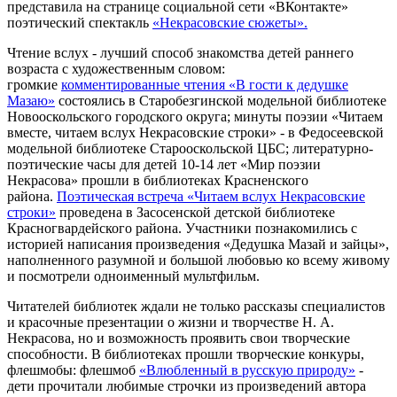
представила на странице социальной сети «ВКонтакте»
поэтический спектакль
«Некрасовские сюжеты».
Чтение вслух - лучший способ знакомства детей раннего
возраста с художественным словом:
громкие
комментированные чтения «В гости к дедушке
Мазаю»
состоялись в Старобезгинской модельной библиотеке
Новооскольского городского округа; минуты поэзии «Читаем
вместе, читаем вслух Некрасовские строки» - в Федосеевской
модельной библиотеке Старооскольской ЦБС; литературно-
поэтические часы для детей 10-14 лет «Мир поэзии
Некрасова» прошли в библиотеках Красненского
района.
Поэтическая встреча «Читаем вслух Некрасовские
строки»
проведена в Засосенской детской библиотеке
Красногвардейского района. Участники познакомились с
историей написания произведения «Дедушка Мазай и зайцы»,
наполненного разумной и большой любовью ко всему живому
и посмотрели одноименный мультфильм.
Читателей библиотек ждали не только рассказы специалистов
и красочные презентации о жизни и творчестве Н. А.
Некрасова, но и возможность проявить свои творческие
способности. В библиотеках прошли творческие конкуры,
флешмобы: флешмоб
«Влюбленный в русскую природу»
-
дети прочитали любимые строчки из произведений автора