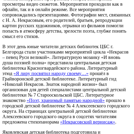
просмотры видео сюжетов. Мероприятия проходили как в
офлайн, так и в онлайн режиме. Все мероприятия
сопровождались презентациями. Фотографии мест, связанных
с Н. А. Некрасовым, его родителей, братьев, репродукции
картин русских художников, отрывки из фильмов помогли
попасть в атмосферу детства, зрелости поэта, глубже понять
смысл его стихов.
В этот день юные читатели детских библиотек ЦБС г.
Белгорода стали участниками мероприятий цикла «Некрасов
– певец Руси великой». Литературную мозаику «И вновь
душа поэзией полна» представила центральная детская
библиотека Красногвардейского района. Литературный
этюд
«Я лиру посвятил народу своему…»
прошёл в
Грайворонской детской библиотеке. Литературный гид
«Николай Некрасов. Знаток народной жизни» был
организован для детей специалистами центральной детской
библиотеки № 7 Старооскольской ЦБС. Литературное
знакомство
«Поэт, хранимый памятью народной»
прошло в
городской детской библиотеке № 4 Алексеевского городского
округа. На страницах центральной детской библиотеки
Алексеевского городского округа в соцсетях читателям
предложена стихопанорама
«Некрасовский вернисаж»
.
Яковлевская детская библиотека подготовила и