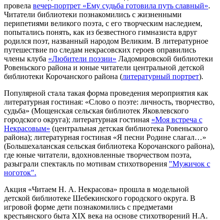
провела
вечер-портрет «Ему судьба готовила путь славный»
.
Читатели библиотеки познакомились с жизненными
перипетиями великого поэта, с его творческим наследием,
попытались понять, как из безвестного гимназиста вдруг
родился поэт, названный народом Великим. В литературное
путешествие по следам некрасовских героев оправились
члены клуба
«Любители поэзии»
Ладомировской библиотеки
Ровеньского района и юные читатели центральной детской
библиотеки Корочанского района (
литературный портрет
).
Популярной стала такая форма проведения мероприятия как
литературная гостиная: «Слово о поэте: личность, творчество,
судьба» (Мощенская сельская библиотек Яковлевского
городского округа); литературная гостиная
«Моя встреча с
Некрасовым»
(центральная детская библиотека Ровеньского
района); литературная гостиная «Я песни Родине слагал…»
(Большехаланская сельская библиотека Корочанского района),
где юные читатели, вдохновленные творчеством поэта,
разыграли спектакль по мотивам стихотворения
"Мужичок с
ноготок".
Акция «Читаем Н. А. Некрасова» прошла в модельной
детской библиотеке Шебекинского городского округа. В
игровой форме дети познакомились с предметами
крестьянского быта ХIХ века на основе стихотворений Н.А.