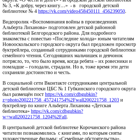
№ 3, «К добру, через книгу…» - в городской детской
библиотеке № 4
https://vk.com/video458450111_456239050
.
Видеоролик «Воспоминания войны в произведениях
Альберта Лиханова» подготовлен детской районной
библиотекой Белгородского района. Для подробного
знакомства с повестью «Последние холода» юным читателям
Новооскольского городского округа был предложен просмотр
буктрейлера, созданный сотрудниками городской библиотеки
семейного чтения. Сегодняшних мальчишек и девчонок
потрясло, то, что было время, когда ребята – их ровесники и
помладше – голодали, страдали. Но в, тоже время эти дети
сохраняли достоинство и честь.
В социальной сети Вконтакте сотрудниками центральной
детской библиотеки ЦБС № 1 Губкинского городского округа
был размещён пост
https://vk.com/cdbgubkin?
z=photo200221758_457241754%2Fwall200221758_1203
и
буктрейлер по книге Альберта Лиханова «Детская
библиотека»
https://vk.com/cdbgubkin?
w=wall200221758_1204%2Fall
.
В центральной детской библиотеке Корочанского района
читатели познакомились с книгами, по которым сняты
художественные фильмы: «Семейные обстоятельства»,