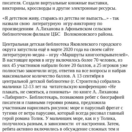
писателя. Создали виртуальные книжные выставки,
викторины, кроссворды и другие электронные ресурсы.
«Я детством живу, стараясь из детства не выпасть...» - так
назвали свою литературную игру-викторину по
произведениям А.Лиханова в Афоньевском сельском
библиотечном филиале ЦБС Волоконовского района.
Центральная детская библиотека Яковлевского городского
округа запустила ещё в марте 2020 года на своем сайте
литературную медиа – игру «Маршруты книгооткрывателей».
В настоящее время в игру включилось более 70 человек, из
них 45 участников набрали более 20 баллов, а 25 игроков уже
полностью закончили игру, ответив на все вопросы и набрав
максимальное количество баллов. А 13 сентября в
центральной детской библиотеке (г. Строитель) собрались
мальчики 12-13 лет на читательскую конференцию «Не
плакать, не смеяться, а понимать» по книге А. Лиханова
«Лабиринт». Библиотекарь, познакомив ребят с биографией
писателя и главными героями романа, предложила
участникам нарисовать рисунок: море и парусный фрегат с
тугими от ветра парусами, который всегда рисовал главный
герой романа Толик. У мальчишек море, как и у Толика,
получилось разным, в зависимости от настроения. Затем,
ребята активно включились в обсуждение сложных тем и