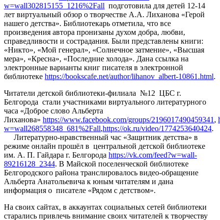
w=wall302815155_1216%2Fall
подготовила для детей 12-14
лет виртуальный обзор о творчестве А.А. Лиханова «Герой
нашего детства». Библиотекарь отметила, что все
произведения автора пронизаны духом добра, любви,
справедливости и сострадания. Были представлены книги:
«Никто», «Мой генерал», «Солнечное затмение», «Высшая
мера», «Кресна», «Последние холода». Дана ссылка на
электронные варианты книг писателя в электронной
библиотеке
https://bookscafe.net/author/lihanov_albert-10861.html
.
Читатели детской библиотеки-филиала №12 ЦБС г.
Белгорода стали участниками виртуального литературного
часа «Доброе слово Альберта
Лиханова»
https://www.facebook.com/groups/2196017490459341
,
w=wall268558348_681%2Fall
,
https://ok.ru/video/1774253640424
.
Литературно-нравственный час «Защитник детства» в
режиме онлайн прошёл в центральной детской библиотеке
им. А. П. Гайдара г. Белгорода
https://vk.com/feed?w=wall-
89216128_2344
. В Майской поселенческой библиотеке
Белгородского района транслировалось видео-обращение
Альберта Анатольевича к юным читателям и дана
информация о писателе «Рядом с детством».
На своих сайтах, в аккаунтах социальных сетей библиотеки
старались привлечь внимание своих читателей к творчеству