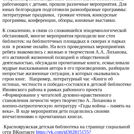
работающих с детьми, прошли различные мероприятия. Для
юных белгородцев подготовили разнообразные программы:
литературные праздники, громкие чтения, конкурсные
программы, конференции, обзоры, книжные выставки.
К сожалению, в связи со сложившейся эпидемиологической
обстановкой, многие мероприятия проходили вне стен
библиотек: на библиотечных площадках в скверах и парках
или в режиме онлайн. На всех проведенных мероприятиях
ребята знакомились с жизнью и творчеством А.А. Лиханова,
его активной жизненной позицией и общественной
деятельностью, обсуждали прочитанные книги, осмысливали
мудрые высказывания автора в его произведениях, разбирали
непростые жизненные ситуации, в которых оказывались
герои книг. Например, литературный час «Книги об
истинах, честности и победах»состоялся в детской библиотеке
Ивнянского района в рамках районного проекта
«Формирование у читателей духовно-нравственного
становления личности через творчество А. Лиханова и
военно-патриотическую литературу «Годы войны – память на
века». В ходе мероприятия дети поделились своими
впечатлениями о прочитанных книгах.
Краснояружская детская библиотека на странице социальной
сети ВКонтакте
https://vk.com/id302815155?