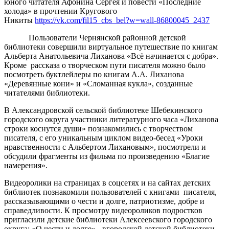
юного читателя Афонина Сергея и повести «Последние
холода» в прочтении Кругового
Никиты
https://vk.com/fil15_cbs_bel?w=wall-86800045_2437
Пользователи Чернянской районной детской
библиотеки совершили виртуальное путешествие по книгам
Альберта Анатольевича Лиханова «Всё начинается с добра».
Кроме рассказа о творческом пути писателя можно было
посмотреть буктлейлеры по книгам А.А. Лиханова
«Деревянные кони» и «Сломанная кукла», созданные
читателями библиотеки.
В Александровской сельской библиотеке Шебекинского
городского округа участники литературного часа «Лиханова
строки коснутся души» познакомились с творчеством
писателя, с его уникальным циклом видео-бесед «Уроки
нравственности с Альбертом Лихановым», посмотрели и
обсудили фрагменты из фильма по произведению «Благие
намерения».
Видеоролики на страницах в соцсетях и на сайтах детских
библиотек познакомили пользователей с книгами писателя,
рассказывающими о чести и долге, патриотизме, добре и
справедливости. К просмотру видеороликов подростков
пригласили детские библиотеки Алексеевского городского
округа: «О чести и долге» - вгородской детской библиотеки