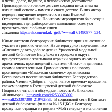
о чести, долге, подвиге, о человеческом достоинстве.
Произведения о военном детстве созданы писателем на
жизненной основе – памяти о своем детстве. В них автор
передает ощущение пережитого в годы Великой
Отечественной войны. По итогам мероприятия был создан
видеоролик, где грайворонские школьники советуют
прочитать свои любимые книги
Лиханова
https://vk.com/mkuk_grdb?w=wall-61490877_534
.
Юные читатели белгородских библиотек приняли активное
участие в громких чтениях. На литературно-творческом часе
«Спешите делать добрые дела»в Уразовской модельной
детской библиотеке Валуйского городского округа
присутствующие зачитывали отрывки одного из самых
драматичных произведений писателя «Никто» и делились
своими впечатлениями. Громкие чтения по новому
произведению «Мамочкин сыночек» организовала
Бессоновская поселенческая библиотека Белгородского
района. Чтения «Доброта – одна, на все времена» прошли на
свежем воздухе в Гостищевской детской библиотеке.
Подростки читали и обсуждали повесть А. Лиханова
«Кикимора».
https://vk.com/id253307300?
w=wall253307300_219%2Fall
. В социальной сети ВКонтакте
детской библиотеки филиала № 15 ЦБС г. Белгорода
прозвучали отрывки из романа «Мой генерал» в исполнении