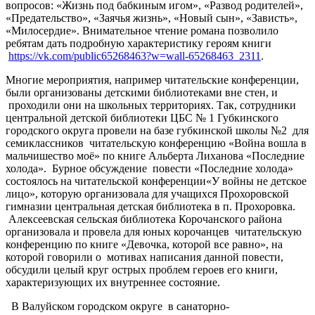
вопросов: «Жизнь под бабкиным игом», «Развод родителей»,
«Предательство», «Заячья жизнь», «Новый сын», «Зависть»,
«Милосердие». Внимательное чтение романа позволило
ребятам дать подробную характеристику героям книги
https://vk.com/public65268463?w=wall-65268463_2311
.
Многие мероприятия, например читательские конференции,
были организованы детскими библиотеками вне стен, и
проходили они на школьных территориях. Так, сотрудники
центральной детской библиотеки ЦБС № 1 Губкинского
городского округа провели на базе губкинской школы №2 для
семиклассников читательскую конференцию «Война вошла в
мальчишество моё» по книге Альберта Лиханова «Последние
холода». Бурное обсуждение повести «Последние холода»
состоялось на читательской конференции«У войны не детское
лицо», которую организовала для учащихся Прохоровской
гимназии центральная детская библиотека в п. Прохоровка.
Алексеевская сельская библиотека Корочанского района
организовала и провела для юных корочанцев читательскую
конференцию по книге «Девочка, которой все равно», на
которой говорили о мотивах написания данной повести,
обсудили целый круг острых проблем героев его книги,
характеризующих их внутреннее состояние.
В Валуйском городском округе в санаторно-