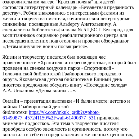
оздоровительном лагере "Красная поляна" для детей
состоялся литературный календарь «Беззаветная преданность
детству». Ребята знакомились с интересными фактами из
жизни и творчества писателя, сочинили свои литературные
синквейны, посвященные Альберту Анатольевичу. А
специалисты библиотеки-филиала № 5 ЦБС Г. Белгорода для
воспитанников социально-реабилитационного центра для
несовершеннолетних подготовили и провели обзор-диалог
«Детям минувшей войны посвящается».
Жизни и творчеству писателя был посвящен час
нравственности «Хранитель интересов детства», который был
проведен на свежем воздухе в парке «Спортивный»
Головчинской библиотекой Грайворонского городского
округа. Яковлевская детская библиотека в Единый день
писателя предложила обсудить книгу «Последние холода»
А.А. Лиханова «Детям войны …».
Онлайн – презентация выставки «И были вместе: детство и
война» Грайворонской детской
библиотеки
https://vk.com/mkuk_grdb?z=photo-
61490877_457241159%2Fwall-61490877_531
привлекла
внимание подростков. Эта тема в творчестве писателя
приобрела особую значимость и органичность, потому что
воплотила в себе его представления о жизненных ценностях,