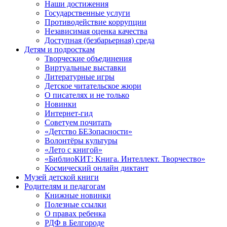
Наши достижения
Государственные услуги
Противодействие коррупции
Независимая оценка качества
Доступная (безбарьерная) среда
Детям и подросткам
Творческие объединения
Виртуальные выставки
Литературные игры
Детское читательское жюри
О писателях и не только
Новинки
Интернет-гид
Советуем почитать
«Детство БЕЗопасности»
Волонтёры культуры
«Лето с книгой»
«БиблиоКИТ: Книга. Интеллект. Творчество»
Космический онлайн диктант
Музей детской книги
Родителям и педагогам
Книжные новинки
Полезные ссылки
О правах ребенка
РДФ в Белгороде