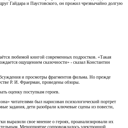
 друг Гайдара и Паустовского, он прожил чрезвычайно долгую
стаётся любимой книгой современных подростков. «Такая
вождается ощущением сказочности» - сказал Константин
обсуждения и просмотры фрагментов фильма. Но прежде
стве Р. И. Фраерман, проведены обзоры.
вать оценку поступкам героев.
йона» читателями был нарисован психологический портрет
вые задания, дети разобрали ключевые сцены из повести,
и выразили свое мнение о героях, проанализировали их
рительным. Мероприятие сопровождалось электронной