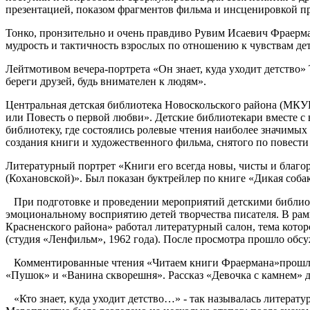
презентацией, показом фрагментов фильма и инсценировкой п
Тонко, пронзительно и очень правдиво Рувим Исаевич Фраерма
мудрость и тактичность взрослых по отношению к чувствам де
Лейтмотивом вечера-портрета «Он знает, куда уходит детство»
береги друзей, будь внимателен к людям».
Центральная детская библиотека Новоскольского района (МКУ
или Повесть о первой любви». Детские библиотекари вместе с
библиотеку, где состоялись ролевые чтения наиболее значимых
создания книги и художественного фильма, снятого по повести 
Литературный портрет «Книги его всегда новы, чисты и благ
(Кохановской)». Был показан буктрейлер по книге «Дикая соба
При подготовке и проведении мероприятий детскими библиоте
эмоциональному восприятию детей творчества писателя. В р
Красненского района» работал литературный салон, тема кото
(студия «Ленфильм», 1962 года). После просмотра прошло обс
Комментированные чтения «Читаем книги Фраермана»прошли 
«Пушок» и «Ванина скворешня». Рассказ «Девочка с камнем» 
«Кто знает, куда уходит детство…» - так называлась литерат