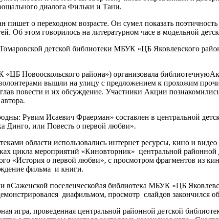
рощального диалога Фильки и Тани.
н пишет о переходном возрасте. Он сумел показать поэтичность
тей. Об этом говорилось на литературном часе в модельной де
 Томаровской детской библиотеки МБУК «ЦБ Яковлевского района»
К «ЦБ Новооскольского района») организовала библиотечнуюАк
 волонтерами вышли на улицу с предложением к прохожим прочит
 глав повести и их обсуждение. Участники Акции познакомились
автора.
ородны: Рувим Исаевич Фраерман» составлен в центральной дет
ка Динго, или Повесть о первой любви».
ками области использовались интернет ресурсы, кино и видео 
амках цикла мероприятий «Киновторник» центральной районно
рого «История о первой любви», с просмотром фрагментов из к
уждение фильма и книги.
вСаженской поселенческойая библиотека МБУК «ЦБ Яковлевско
демонстрировался диафильмом, просмотр слайдов закончился о
урная игра, проведенная центральной районной детской библио