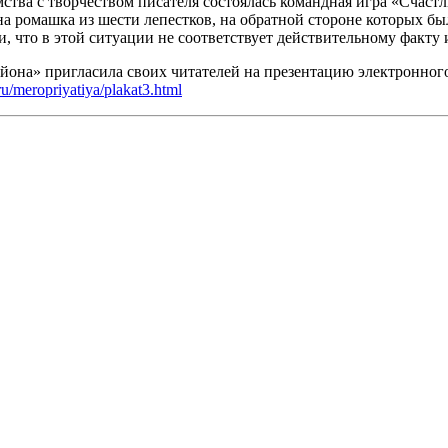
мства с творчеством писателя состоялась командная игра «Счас
а ромашка из шести лепестков, на обратной стороне которых б
и, что в этой ситуации не соответствует действительному факту 
на» пригласила своих читателей на презентацию электронного 
.ru/meropriyatiya/plakat3.html