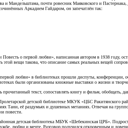
ова и Мандельштама, почти ровесник Маяковского и Пастернака,
 сочинённых Аркадием Гайдаром, он запечатлён так:
и Повесть о первой любви», написанная автором в 1938 году, о
ь этой вещи такова, что описание самых реальных вещей сопро
 о первой любви» в библиотеках прошли диспуты, конференции, 
лиотеках были организованы книжные выставки о жизни и творче
 прочитанный текст, сопоставлять книгу и фильм, обобщать, да
в Пролетарской детской библиотеке МКУК «ЦБС Ракитянского ра
ях Тани, её раздумьях и душевных метаниях. Отвечая на группо
ни повести.
айонная детская библиотека МБУК «Шебекинская ЦРБ». Подростк
ружбе, любви и мечте. Разговор получился откровенным и дове