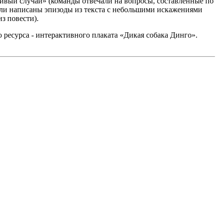
тливый случай» (команды отвечали на вопросы, составленные по
ыли написаны эпизоды из текста с небольшими искажениями
из повести).
ресурса - интерактивного плаката «Дикая собака Динго».