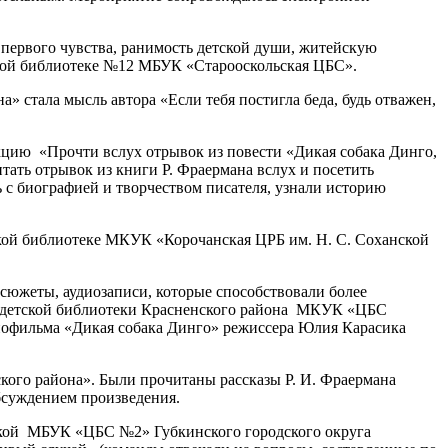
 первого чувства, ранимость детской души, житейскую
тской библиотеке №12 МБУК «Старооскольская ЦБС».
 стала мысль автора «Если тебя постигла беда, будь отважен,
цию «Прочти вслух отрывок из повести «Дикая собака Динго,
ать отрывок из книги Р. Фраермана вслух и посетить
 с биографией и творчеством писателя, узнали историю
ской библиотеке МКУК «Корочанская ЦРБ им. Н. С. Соханской
сюжеты, аудиозаписи, которые способствовали более
й детской библиотеки Красненского района МКУК «ЦБС
инофильма «Дикая собака Динго» режиссера Юлия Карасика
го района». Были прочитаны рассказы Р. И. Фраермана
бсуждением произведения.
текой МБУК «ЦБС №2» Губкинского городского округа