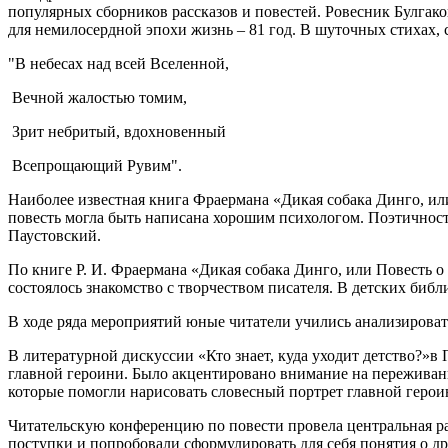
популярных сборников рассказов и повестей. Ровесник Булгак
для немилосердной эпохи жизнь – 81 год. В шуточных стихах,
"В небесах над всей Вселенной,
Вечной жалостью томим,
Зрит небритый, вдохновенный
Всепрощающий Рувим".
Наиболее известная книга Фраермана «Дикая собака Динго, ил
повесть могла быть написана хорошим психологом. Поэтичност
Паустовский.
По книге Р. И. Фраермана «Дикая собака Динго, или Повесть
состоялось знакомство с творчеством писателя. В детских биб
В ходе ряда мероприятий юные читатели учились анализировать
В литературной дискуссии «Кто знает, куда уходит детство?»
главной героини. Было акцентировано внимание на переживани
которые помогли нарисовать словесный портрет главной герои
Читательскую конференцию по повести провела центральная р
поступки и попробовали сформулировать для себя понятия о д