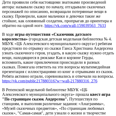
Дети проявили себя настоящими знатоками произведений
автора: называли сказку по началу, отгадывали сказочных
персонажей по описанию, возвращали потерянные вещи в
сказку. Проверили, какие мальчики и девочки такие же
стойкие, как оловянный солдатик, пропрыгав до ориентира и
обратно на одной ноге.
https://vk.com/wall-159039563_7633
В ходе
игры-путешествия «Сказочник датского
королевства»
(городская детская модельная библиотека № 4.
МБУК «ЦБ Алексеевского муниципального округа») ребятам
предстояло по отрывку из сказки Ганса Христиана Андерсена
узнать сказочного героя, угадать, в какую сказку нужно отдать
вещи, находящиеся в рюкзаке Кая и корзине Герды,
вспомнить, какие приключения происходили в разных
сказках. Помогала ответить на эти вопросы мультимедийная
презентация с иллюстрациями из книг и отрывками из сказок.
Ребята активно играли, соревновались и отвечали на вопросы.
https://vk.com/public217880316?w=wall-217880316_276
В Репенской модельной библиотеке МБУК «ЦБ
Алексеевского муниципального округа» прошла
квест-игра
"По страницам сказок Андерсена".
Путешествуя по
станциям, и выполняя различные задания: «Анаграммы»,
«Музей сказочных предметов», «По страницам любимых
сказок», "Самая-самая", дети узнали о жизни и творчестве