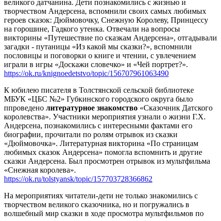
великого датчанина. Дети познакомились с жизнью и
творчеством Андерсена, вспомнили своих самых любимых
героев сказок: Дюймовочку, Снежную Королеву, Принцессу
на горошине, Гадкого утенка. Отвечали на вопросы
викторины «Путешествие по сказкам Андерсена», отгадывали
загадки - путаницы «Из какой мы сказки?», вспомнили
пословицы и поговорки о книге и чтении, с увлечением
играли в игры «Доскажи словечко» и «Чей портрет?».
https://ok.ru/knignoedetstvo/topic/156707961063490
К юбилею писателя в Толстянской сельской библиотеке
МБУК «ЦБС №2» Губкинского городского округа было
ппроведено
литературное знакомство
«Сказочник Датского
королевства». Участники мероприятия узнали о жизни Г.Х.
Андерсена, познакомились с интересными фактами его
биографии, прочитали по ролям отрывок из сказки
«Дюймовочка». Литературная викторина «По страницам
любимых сказок Андерсена» помогла вспомнить и другие
сказки Андерсена. Был просмотрен отрывок из мультфильма
«Снежная королева».
https://ok.ru/tolstyansk/topic/157703728366862
На мероприятиях читатели-дети не только знакомились с
творчеством великого сказочника, но и погружались в
волшебный мир сказки в ходе просмотра мультфильмов по