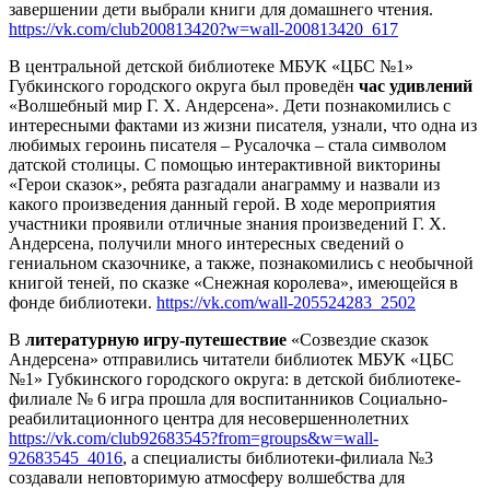
завершении дети выбрали книги для домашнего чтения.
https://vk.com/club200813420?w=wall-200813420_617
В центральной детской библиотеке МБУК «ЦБС №1»
Губкинского городского округа был проведён
час удивлений
«Волшебный мир Г. Х. Андерсена». Дети познакомились с
интересными фактами из жизни писателя, узнали, что одна из
любимых героинь писателя – Русалочка – стала символом
датской столицы. С помощью интерактивной викторины
«Герои сказок», ребята разгадали анаграмму и назвали из
какого произведения данный герой. В ходе мероприятия
участники проявили отличные знания произведений Г. Х.
Андерсена, получили много интересных сведений о
гениальном сказочнике, а также, познакомились с необычной
книгой теней, по сказке «Снежная королева», имеющейся в
фонде библиотеки.
https://vk.com/wall-205524283_2502
В
литературную игру-путешествие
«Созвездие сказок
Андерсена» отправились читатели библиотек МБУК «ЦБС
№1» Губкинского городского округа: в детской библиотеке-
филиале № 6 игра прошла для воспитанников Социально-
реабилитационного центра для несовершеннолетних
https://vk.com/club92683545?from=groups&w=wall-
92683545_4016
, а специалисты библиотеки-филиала №3
создавали неповторимую атмосферу волшебства для