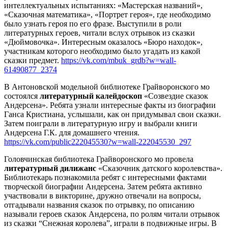
интеллектуальных испытаниях: «Мастерская названий»,
«Сказочная математика», «Портрет героя», где необходимо
было узнать героя по его фразе. Выступили в роли
литературных героев, читали вслух отрывок из сказки
«Дюймовочка». Интересным оказалось «Бюро находок»,
участникам которого необходимо было угадать из какой
сказки предмет.
https://vk.com/mbuk_grdb?w=wall-
61490877_2374
В Антоновской модельной библиотеке Грайворонского мо
состоялся
литературный калейдоскоп
«Созвездие сказок
Андерсена». Ребята узнали интересные факты из биографии
Ганса Кристиана, услышали, как он придумывал свои сказки.
Затем поиграли в литературную игру и выбрали книги
Андерсена Г.К. для домашнего чтения.
https://vk.com/public222045530?w=wall-222045530_297
Головчинская библиотека Грайворонского мо провела
литературный дилижанс
«Сказочник датского королевства».
Библиотекарь познакомила ребят с интересными фактами
творческой биографии Андерсена. Затем ребята активно
участвовали в викторине, дружно отвечали на вопросы,
отгадывали названия сказок по отрывку, по описанию
называли героев сказок Андерсена, по ролям читали отрывок
из сказки “Снежная королева”, играли в подвижные игры. В