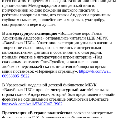
о его богатом творческом наследии. Вспомнили историю даты
празднования Международного дня детской книги,
приуроченной ко дню рождения датского писателя. С
ребятами говорили о том, что сказки Андерсена пропитаны
глубоким смыслом, волшебством и моралью, учат добру,
состраданию и вере в лучшее.
В литературную экспедицию
«Волшебное перо Ганса
Христиана Андерсена»
отправились
читатели
ЦДБ
МБУК
«Валуйская ЦБС». Участники экспедиции узнали о жизни и
творчестве сказочника, познакомились с интересными
малоизвестными фактами и событиями его биографии,
приняли участие в литературной игре-викторине «Под
сказочным зонтиком Оле-Лукойе», и вжились в роли
любимых персонажей сказок писателя-юбиляра во время
мини-постановок «Переверни страницу».
https://vk.com/wall-
60938805_5622
В Уразовской модельной детской библиотеке МБУК
«Валуйская ЦБС» прошёл
литературный час
«Маленькая
страна сказок Андерсена», который был представлен в онлайн
формате на официальной странице библиотеки ВКонтакте.
https://vk.com/wall-52407047_3902
Презентация «В стране волшебства»
раскрыла интересные
факты из жизни Г. Х. Андерсена и необычные истории