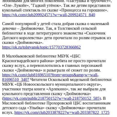
любимыми для многих поколений. «Пастушка и трубочист»,
«Оле- Лукойе», "Гадкий утёнок». Так же детям представили
кукольный спектакль по сказке «Принцесса на горошине».
https://vk.com/club209924571?w=wall-209924571_840
Самой популярной у детей стала добрая сказка о маленькой
девочке – Дюймовочке. Так, в Толстянской сельской
библиотеке в ходе литературного знакомства «Сказочник
Датского королевства» дети прочитали по ролям отрывок из
сказки «Дюймовочка».
https://ok.ru/tolstyansk/topic/157703728366862
В Малобыковской библиотеке МБУК «ЦБС
Красногвардейского района» ребята не просто прочитали
сказку вслух, а перевоплотились в главных персонажей
сказки «Дюймовочка» и разыграли её сюжет по ролям.
https://vk.com/club81696510?from=groups&amp;w=wall-
81696510_3407
Читатели Оскольской модельной библиотеки
МБУК «ЦБ Новооскольского муниципального округа»,
участники театра книги «Арлекино», так же выбрали для
кукольного представления сказку «Дюймовочка»
(
https://vk.com/public218750152?w=wall-218750152_585)
. В
Масловской библиотеке Прохоровской ЦБС воспитанникам
детского сада «Улыбка» сказку «Дюймовочка» прочитали
вслух.
https://vk.com/club203387822?w=wall-203387822_1725