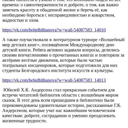
времена: о самоотверженности и доброте, о том, как важно
замечать красоту в обыденной жизни и беречь её, как
необходимо бороться с несправедливостью и коварством,
жадностью и злом.
https://vk.com/belgdblihanova?w=wall-54087583_14010
А также поучаствовали в литературном турнире «Волшебный
мир детских книг», посвящённом Международному дню
детской книги. Ребята активно задавали вопросы, делились
своими впечатлениями о прочитанных книгах и повторяли за
актёрами весёлые движения, которые были частью
театральных инсценировок, которые подготовили для них
студенты Белгородского института искусств и культуры.
https://vk.com/belgdblihanova?w=wall-54087583_14013
Юбилей Х.К. Андерсена стал прекрасным событием для
встречи читателей библиотек области с волшебным миром
сказок. В этот день всем пришедшим в библиотеки были
порекомендованы удивительные истории, рассказанные Г.К.
Андерсеном, которые учат нас важнейшим человеческим
качествам: доброте, состраданию и умению преодолевать
жизненные трудности.