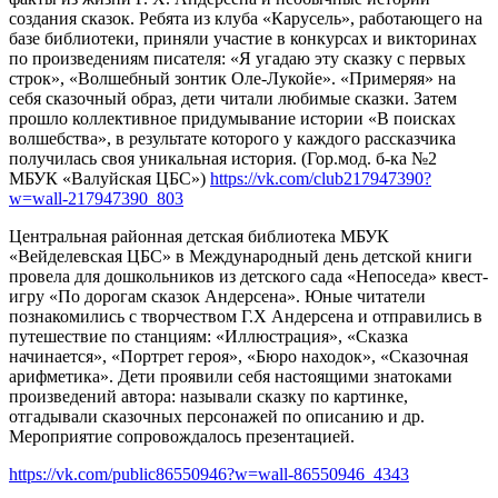
создания сказок. Ребята из клуба «Карусель», работающего на
базе библиотеки, приняли участие в конкурсах и викторинах
по произведениям писателя: «Я угадаю эту сказку с первых
строк», «Волшебный зонтик Оле-Лукойе». «Примеряя» на
себя сказочный образ, дети читали любимые сказки. Затем
прошло коллективное придумывание истории «В поисках
волшебства», в результате которого у каждого рассказчика
получилась своя уникальная история. (Гор.мод. б-ка №2
МБУК «Валуйская ЦБС»)
https://vk.com/club217947390?
w=wall-217947390_803
Центральная районная детская библиотека МБУК
«Вейделевская ЦБС» в Международный день детской книги
провела для дошкольников из детского сада «Непоседа» квест-
игру «По дорогам сказок Андерсена». Юные читатели
познакомились с творчеством Г.Х Андерсена и отправились в
путешествие по станциям: «Иллюстрация», «Сказка
начинается», «Портрет героя», «Бюро находок», «Сказочная
арифметика». Дети проявили себя настоящими знатоками
произведений автора: называли сказку по картинке,
отгадывали сказочных персонажей по описанию и др.
Мероприятие сопровождалось презентацией.
https://vk.com/public86550946?w=wall-86550946_4343