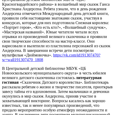
Красногвардейского района» в волшебный мир сказок Ганса
Христиана Андерсена. Ребята узнали, что в день рождения
Андерсена отмечается Международный день детской книги,
проявили себя настоящими знатоками сказок, участвуя в
конкурсах, которые для них подготовила Снежная королева:
«Портрет героя», «Кто есть кто?», «Волшебный сундучок»,
«Мастерская названий». Юные читатели читали вслух
отрывки из произведений великого сказочника и проявили
свои творческие способности на мастер-классе. Они
нарисовали и вылепили из пластилина персонажей из сказок
Андерсена. В завершении встречи дети посмотрели
мультфильм «Дюймовочка».
https://vk.com/id191307470?
w=wall191307470_1808
В Центральной детской библиотеке МБУК «ЦБ
Новооскольского муниципального округа» в честь юбилея
великого датского сказочника состоялась
литературная
гостиная
«Сказочник Датского королевства». Библиотекарь
рассказала ребятам о жизни и творчестве писателя, приоткрыв
завесу тайны его вдохновения. Затем мальчишки и девчонки
окунулись в мир сказок Андерсена, приняв участие в
захватывающей викторине. Вопросы касались как хорошо
известных, так и менее популярных произведений, что
придало мероприятию особую атмосферу неожиданности и
азарта. В заключение дети посмотрели мультипликационный