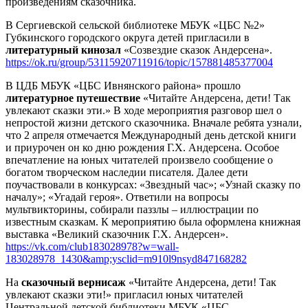
произведениям сказочника.
В Сергиевской сельской библиотеке МБУК «ЦБС №2»
Губкинского городского округа детей пригласили в
литературный кинозал
«Созвездие сказок Андерсена».
https://ok.ru/group/53115920711916/topic/157881485377004
В ЦДБ МБУК «ЦБС Ивнянского района» прошло
литературное путешествие
«Читайте Андерсена, дети! Так
увлекают сказки эти.» В ходе мероприятия разговор шел о
непростой жизни детского сказочника. Вначале ребята узнали,
что 2 апреля отмечается Международный день детской книги
и приурочен он ко дню рождения Г.Х. Андерсена. Особое
впечатление на юных читателей произвело сообщение о
богатом творческом наследии писателя. Далее дети
поучаствовали в конкурсах: «Звездный час»; «Узнай сказку по
началу»; «Угадай героя». Ответили на вопросы
мультвикторины, собирали паззлы – иллюстрации по
известным сказкам. К мероприятию была оформлена книжная
выставка «Великий сказочник Г.Х. Андерсен».
https://vk.com/club183028978?w=wall-
183028978_1430&amp;ysclid=m910l9nsyd847168282
На
сказочный вернисаж
«Читайте Андерсена, дети! Так
увлекают сказки эти!» пригласил юных читателей
Центральной детской библиотеки МБУК «ЦБС