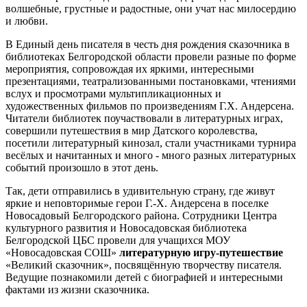
волшебные, грустные и радостные, они учат нас милосердию
и любви.
В Единый день писателя в честь дня рождения сказочника в
библиотеках Белгородской области провели разные по форме
мероприятия, сопровождая их яркими, интересными
презентациями, театрализованными постановками, чтениями
вслух и просмотрами мультипликационных и
художественных фильмов по произведениям Г.Х. Андерсена.
Читатели библиотек поучаствовали в литературных играх,
совершили путешествия в мир Датского королевства,
посетили литературный кинозал, стали участниками турнира
весёлых и начитанных и много - много разных литературных
событий произошло в этот день.
Так, дети отправились в удивительную страну, где живут
яркие и неповторимые герои Г.-Х. Андерсена в поселке
Новосадовый Белгородского района. Сотрудники Центра
культурного развития и Новосадовская библиотека
Белгородской ЦБС провели для учащихся МОУ
«Новосадовская СОШ»
литературную игру-путешествие
«Великий сказочник», посвящённую творчеству писателя.
Ведущие познакомили детей с биографией и интересными
фактами из жизни сказочника.