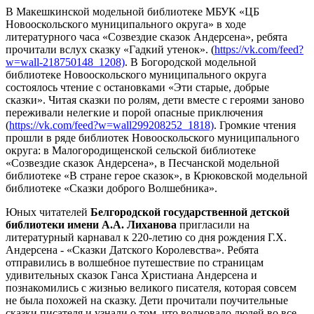
В Макешкинской модельной библиотеке МБУК «ЦБ
Новооскольского муниципального округа» в ходе
литературного часа «Созвездие сказок Андерсена», ребята
прочитали вслух сказку «Гадкий утенок». (
https://vk.com/feed?
w=wall-218750148_1208)
. В Богородской модельной
библиотеке Новооскольского муниципального округа
состоялось чтение с остановками «Эти старые, добрые
сказки». Читая сказки по ролям, дети вместе с героями заново
переживали нелегкие и порой опасные приключения
(
https://vk.com/feed?w=wall299208252_1818)
. Громкие чтения
прошли в ряде библиотек Новооскольского муниципального
округа: в Малогородищенской сельской библиотеке
«Созвездие сказок Андерсена», в Песчанской модельной
библиотеке «В стране герое сказок», в Крюковской модельной
библиотеке «Сказки доброго Волшебника».
Юных читателей
Белгородской государственной детской
библиотеки имени А.А. Лиханова
пригласили на
литературный карнавал к 220-летию со дня рождения Г.Х.
Андерсена - «Сказки Датского Королевства». Ребята
отправились в волшебное путешествие по страницам
удивительных сказок Ганса Христиана Андерсена и
познакомились с жизнью великого писателя, которая совсем
не была похожей на сказку. Дети прочитали поучительные
сказки писателя и узнали о том, что волновало людей во все