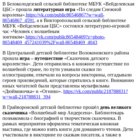
В Белоколодезской сельской библиотеке МБУК «Вейделевская
ЦБС» прошла
литературная игра
«По следам Снежной
королевы».
https://vk.com/public86546867?w=wall-
86546867_4591
, а в Викторопольской сельской библиотеке
МБУК «Вейделевская ЦБС» состоялся литературно-игровой
час «Человек с волшебным
зонтиком».
https://vk.com/public86548469?z=photo-
86548469_457241039%2Fwall-86548469_4043
В Центральной детской библиотеке Волоконовского района
прошла
игра – путешествие
«Сказочник датского
королевства». Дети отправились в книжное путешествие по
волшебной стране, по пути узнавали сказки по
иллюстрациям, отвечали на вопросы викторины, отгадывали
героев произведений, которые спрятались в книге. Вниманию
юных читателей были представлены мультфильмы
«Дюймовочка» и «Огниво».
https://vk.com/public218788831?
w=wall-218788831_394
В Грайворонской детской библиотеке прошёл
день вел
икого
сказочника
«Волшебный мир Андерсена». Библиотекарь
познакомила с биографией и творчеством сказочника. В
рамках мероприятия оформлена тематическая книжная
выставка, где можно взять книги для домашнего чтения. Дети
участвовали в викторине по сказкам писателя, а также в