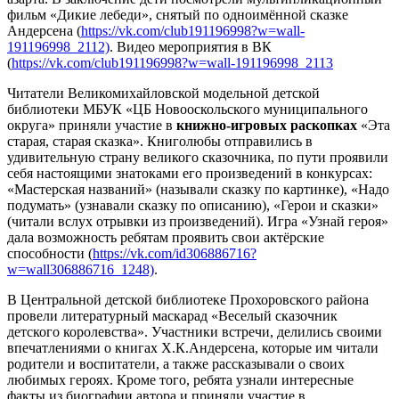
фильм «Дикие лебеди», снятый по одноимённой сказке
Андерсена (
https://vk.com/club191196998?w=wall-
191196998_2112)
. Видео мероприятия в ВК
(
https://vk.com/club191196998?w=wall-191196998_2113
Читатели Великомихайловской модельной детской
библиотеки МБУК «ЦБ Новооскольского муниципального
округа» приняли участие в
книжно-игровых раскопках
«Эта
старая, старая сказка». Книголюбы отправились в
удивительную страну великого сказочника, по пути проявили
себя настоящими знатоками его произведений в конкурсах:
«Мастерская названий» (называли сказку по картинке), «Надо
подумать» (узнавали сказку по описанию), «Герои и сказки»
(читали вслух отрывки из произведений). Игра «Узнай героя»
дала возможность ребятам проявить свои актёрские
способности (
https://vk.com/id306886716?
w=wall306886716_1248)
.
В Центральной детской библиотеке Прохоровского района
провели литературный маскарад «Веселый сказочник
детского королевства». Участники встречи, делились своими
впечатлениями о книгах Х.К.Андерсена, которые им читали
родители и воспитатели, а также рассказывали о своих
любимых героях. Кроме того, ребята узнали интересные
факты из биографии автора и приняли участие в