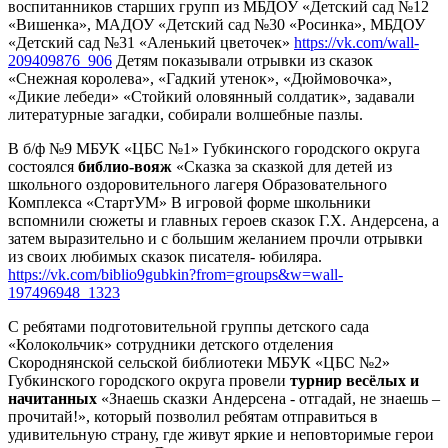
воспитанников старших групп из МБДОУ «Детский сад №12
«Вишенка», МАДОУ «Детский сад №30 «Росинка», МБДОУ
«Детский сад №31 «Аленький цветочек»
https://vk.com/wall-
209409876_906
Детям показывали отрывки из сказок
«Снежная королева», «Гадкий утенок», «Дюймовочка»,
«Дикие лебеди» «Стойкий оловянный солдатик», задавали
литературные загадки, собирали волшебные пазлы.
В б/ф №9 МБУК «ЦБС №1» Губкинского городского округа
состоялся
библио-вояж
«Сказка за сказкой для детей из
школьного оздоровительного лагеря Образовательного
Комплекса «СтартУМ» В игровой форме школьники
вспомнили сюжеты и главных героев сказок Г.Х. Андерсена, а
затем выразительно и с большим желанием прочли отрывки
из своих любимых сказок писателя- юбиляра.
https://vk.com/biblio9gubkin?from=groups&w=wall-
197496948_1323
С ребятами подготовительной группы детского сада
«Колокольчик» сотрудники детского отделения
Скороднянской сельской библиотеки МБУК «ЦБС №2»
Губкинского городского округа провели
турнир весёлых и
начитанных
«Знаешь сказки Андерсена - отгадай, не знаешь –
прочитай!», который позволил ребятам отправиться в
удивительную страну, где живут яркие и неповторимые герои