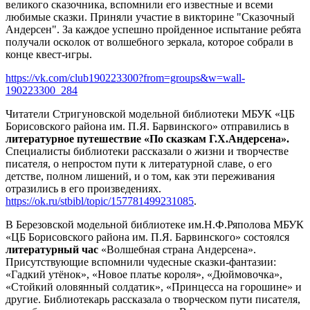
великого сказочника, вспомнили его известные и всеми
любимые сказки. Приняли участие в викторине "Сказочный
Андерсен". За каждое успешно пройденное испытание ребята
получали осколок от волшебного зеркала, которое собрали в
конце квест-игры.
https://vk.com/club190223300?from=groups&w=wall-
190223300_284
Читатели Стригуновской модельной библиотеки МБУК «ЦБ
Борисовского района им. П.Я. Барвинского» отправились в
литературное путешествие «По сказкам Г.Х.Андерсена».
Специалисты библиотеки рассказали о жизни и творчестве
писателя, о непростом пути к литературной славе, о его
детстве, полном лишений, и о том, как эти переживания
отразились в его произведениях.
https://ok.ru/stbibl/topic/157781499231085
.
В Березовской модельной библиотеке им.Н.Ф.Ряполова МБУК
«ЦБ Борисовского района им. П.Я. Барвинского» состоялся
литературный час
«Волшебная страна Андерсена».
Присутствующие вспомнили чудесные сказки-фантазии:
«Гадкий утёнок», «Новое платье короля», «Дюймовочка»,
«Стойкий оловянный солдатик», «Принцесса на горошине» и
другие. Библиотекарь рассказала о творческом пути писателя,