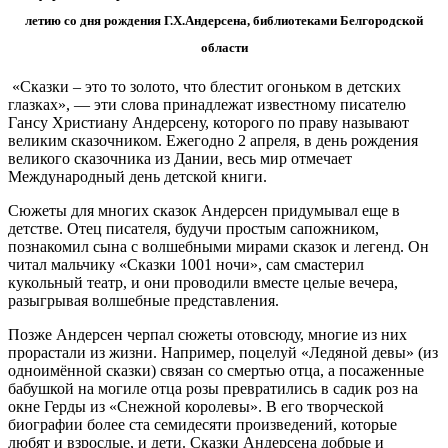
летию со дня рождения Г.Х.Андерсена, библиотеками Белгородской
области
«Сказки – это то золото, что блестит огоньком в детских
глазках», — эти слова принадлежат известному писателю
Гансу Христиану Андерсену, которого по праву называют
великим сказочником. Ежегодно 2 апреля, в день рождения
великого сказочника из Дании, весь мир отмечает
Международный день детской книги.
Сюжеты для многих сказок Андерсен придумывал еще в
детстве. Отец писателя, будучи простым сапожником,
познакомил сына с волшебными мирами сказок и легенд. Он
читал мальчику «Сказки 1001 ночи», сам смастерил
кукольный театр, и они проводили вместе целые вечера,
разыгрывая волшебные представления.
Позже Андерсен черпал сюжеты отовсюду, многие из них
прорастали из жизни. Например, поцелуй «Ледяной девы» (из
одноимённой сказки) связан со смертью отца, а посаженные
бабушкой на могиле отца розы превратились в садик роз на
окне Герды из «Снежной королевы». В его творческой
биографии более ста семидесяти произведений, которые
любят и взрослые, и дети. Cказки Андерсена добрые и