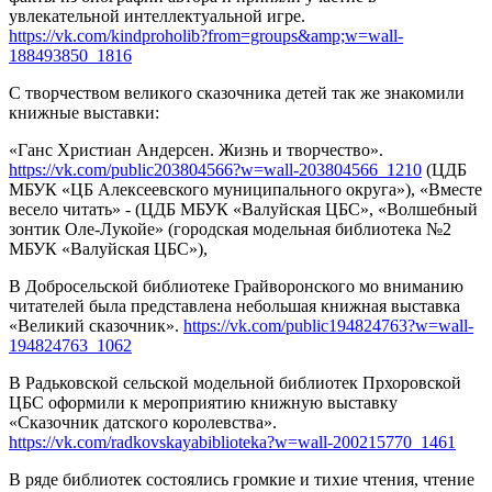
увлекательной интеллектуальной игре.
https://vk.com/kindproholib?from=groups&amp;w=wall-
188493850_1816
С творчеством великого сказочника детей так же знакомили
книжные выставки:
«Ганс Христиан Андерсен. Жизнь и творчество».
https://vk.com/public203804566?w=wall-203804566_1210
(ЦДБ
МБУК «ЦБ Алексеевского муниципального округа»), «Вместе
весело читать» - (ЦДБ МБУК «Валуйская ЦБС», «Волшебный
зонтик Оле-Лукойе» (городская модельная библиотека №2
МБУК «Валуйская ЦБС»),
В Добросельской библиотеке Грайворонского мо вниманию
читателей была представлена небольшая книжная выставка
«Великий сказочник».
https://vk.com/public194824763?w=wall-
194824763_1062
В Радьковской сельской модельной библиотек Прхоровской
ЦБС оформили к мероприятию книжную выставку
«Сказочник датского королевства».
https://vk.com/radkovskayabiblioteka?w=wall-200215770_1461
В ряде библиотек состоялись громкие и тихие чтения, чтение