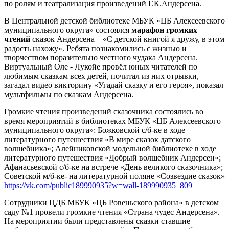
по ролям и театрализация произведений Г.К.Андерсена.
В Центральной детской библиотеке МБУК «ЦБ Алексеевского
муниципального округа» состоялся
марафон громких
чтений
сказок Андерсена – «С детской книгой я дружу, в этом
радость нахожу». Ребята познакомились с жизнью и
творчеством поразительно честного чудака Андерсена.
Виртуальный Оле - Лукойе провёл юных читателей по
любимым сказкам всех детей, почитал из них отрывки,
загадал видео викторину «Угадай сказку и его героя», показал
мультфильмы по сказкам Андерсена.
Громкие чтения произведений сказочника состоялись во
время мероприятий в библиотеках МБУК «ЦБ Алексеевского
муниципального округа»: Божковской с/б-ке в ходе
литературного путешествия «В мире сказок датского
волшебника»; Алейниковской модельной библиотеке в ходе
литературного путешествия «Добрый волшебник Андерсен»;
Афанасьевской с/б-ке на встрече «День великого сказочника»;
Советской м/б-ке- на литературной поляне «Созвездие сказок»
https://vk.com/public189990935?w=wall-189990935_809
Сотрудники ЦДБ МБУК «ЦБ Ровеньского района» в детском
саду №1 провели громкие чтения «Страна чудес Андерсена».
На мероприятии были представлены сказки ставшие