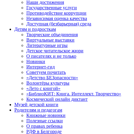
Наши достижения
Государственные услуги
Противодействие коррупции
Независимая оценка качества
Доступная (безбарьерная) среда
Детям и подросткам
Творческие объединения
Виртуальные выставки
Литературные игры
Детское читательское жюри
О писателях и не только
Новинки
Интернет-гид
Советуем почитать
«Детство БЕЗопасности»
Волонтёры культуры
«Лето с книгой»
«БиблиоКИТ: Книга. Интеллект. Творчество»
Космический онлайн диктант
Музей детской книги
Родителям и педагогам
Книжные новинки
Полезные ссылки
О правах ребенка
РДФ в Белгороде