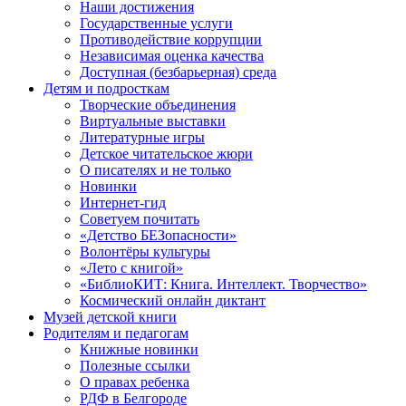
Наши достижения
Государственные услуги
Противодействие коррупции
Независимая оценка качества
Доступная (безбарьерная) среда
Детям и подросткам
Творческие объединения
Виртуальные выставки
Литературные игры
Детское читательское жюри
О писателях и не только
Новинки
Интернет-гид
Советуем почитать
«Детство БЕЗопасности»
Волонтёры культуры
«Лето с книгой»
«БиблиоКИТ: Книга. Интеллект. Творчество»
Космический онлайн диктант
Музей детской книги
Родителям и педагогам
Книжные новинки
Полезные ссылки
О правах ребенка
РДФ в Белгороде