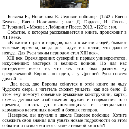
Беляева Е., Новичкова Е. Ледовое побоище. [1242 / Елена
Беляева, Елена Новичкова ; ил.: Д. Гордеев, И. Лосева,
Е.Чуркина]. - Москва : Лабиринт Пресс, 2013. - [22]с. : ил.
Событие, о котором рассказывается в книге, происходит в
XIII веке.
«В жизни стран и народов, как и в жизни людей, бывают
тяжелые времена, когда дела идут так плохо, что дальше
некуда. Для Руси таким периодом стал XIII век».
XIII век. Время древних суеверий и первых университетов,
искуснейших мастеров и великих воинов. Но для нас
интереснее всего то, что век этот был разным: «у
средневековой Европы он один, а у Древней Руси совсем
другой...»
Два века, две Европы сойдутся в этой книге на льду
Чудского озера, а читатель сможет увидеть, как всё было. В
этом ему помогут объёмные бумажные конструкции, карты,
схемы, детальные изображения оружия и снаряжения того
времени, вплоть до вынимающихся из специальных
кармашков картонных ножей и боевых топоров.
Наверное, вы изучали в школе Ледовое побоище. Хотите
освежить свои знания или узнать новые подробности об этом
событии и познакомиться с замечательной книгой?!