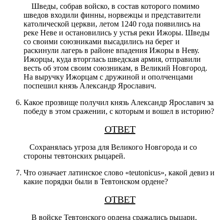
Шведы, собрав войско, в состав которого помимо
шведов входили финны, норвежцы и представители
католической церкви, летом 1240 года появились на
реке Неве и остановились у устья реки Ижоры. Шведы
со своими союзниками высадились на берег и
раскинули лагерь в районе впадения Ижоры в Неву.
Ижорцы, куда вторглась шведская армия, отправили
весть об этом своим союзникам, в Великий Новгород.
На выручку Ижорцам с дружиной и ополченцами
поспешил князь Александр Ярославич.
Какое прозвище получил князь Александр Ярославич за
победу в этом сражении, с которым и вошел в историю?
ОТВЕТ
Сохранялась угроза для Великого Новгорода и со
стороны тевтонских рыцарей.
Что означает латинское слово «teutonicus», какой девиз и
какие порядки были в Тевтонском ордене?
ОТВЕТ
В войске Тевтонского ордена сражались рыцари,