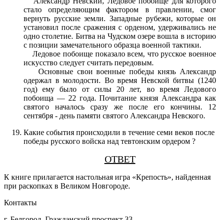
Александр Невский, Ледовое побоище для которого
стало определяющим фактором в правлении, смог
вернуть русские земли. Западные рубежи, которые он
установил после сражения с орденом, удерживались не
одно столетие. Битва на Чудском озере вошла в историю
с позиции замечательного образца военной тактики.
Ледовое побоище показало всем, что русское военное
искусство следует считать передовым.
Основные свои военные победы князь Александр
одержал в молодости. Во время Невской битвы (1240
год) ему было от силы 20 лет, во время Ледового
побоища — 22 года. Почитание князя Александра как
святого началось сразу же после его кончины. 12
сентября - день памяти святого Александра Невского.
Какие события происходили в течение семи веков после
победы русского войска над тевтонским ордером ?
ОТВЕТ
К книге прилагается настольная игра «Крепость», найденная
при раскопках в Великом Новгороде.
Контакты
г. Белгород, Гражданский проспект 33