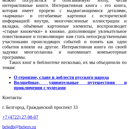
можно погрузиться в описываемую эпоху, читая
интерактивные книги. Интерактивная книга - это книга,
которая имеет прорези с выдвигающимися деталями,
«карманы» и отгибаемые картинки с исторической
информацией внутри, многочисленные иллюстрации и
вкладки, объёмные картонные элементы, воспроизводит
«старые книжечки» в книжке, дополняющие увлекательное
повествование и позволяющие нам стать непосредственными
участниками происходящих событий и понять как одни
события влияли на другие. Интерактивная книга по своей
задумке многопланова и напоминает компьютерные
программы.
Таких книг в библиотеке несколько, их мы объединили по
темам:
О героизме, славе и доблести русского народа
Волшебные, удивительные путешествия и
приключения с чудесами
Контакты
г. Белгород, Гражданский проспект 33
+7 (4722) 27-98-07
belgdb@belgov.ru