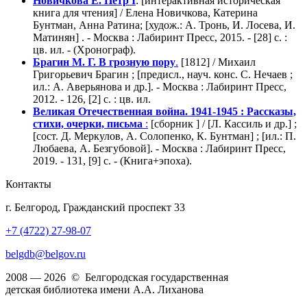
Новичкова Е. Пётр I
: [интерактивная историческая
книга для чтения] / Елена Новичкова, Катерина
Бунтман, Анна Ратина; [худож.: А. Тронь, И. Лосева, И.
Матинян] . - Москва : Лабиринт Пресс, 2015. - [28] с. :
цв. ил. - (Хронограф).
Брагин М. Г. В грозную пору
.
[1812] / Михаил
Григорьевич Брагин ; [предисл., науч. конс. С. Нечаев ;
ил.: А. Аверьянова и др.]. - Москва : Лабиринт Пресс,
2012. - 126, [2] с. : цв. ил.
Великая Отечественная война. 1941-1945 : Рассказы,
стихи, очерки, письма
:
[сборник ] / [Л. Кассиль и др.] ;
[сост. Д. Меркулов, А. Солопенко, К. Бунтман] ; [ил.: П.
Любаева, А. Безгубовой]. - Москва : Лабиринт Пресс,
2019. - 131, [9] с. - (Книга+эпоха).
Контакты
г. Белгород, Гражданский проспект 33
+7 (4722) 27-98-07
belgdb@belgov.ru
2008 — 2026 © Белгородская государственная
детская библиотека имени А.А. Лиханова