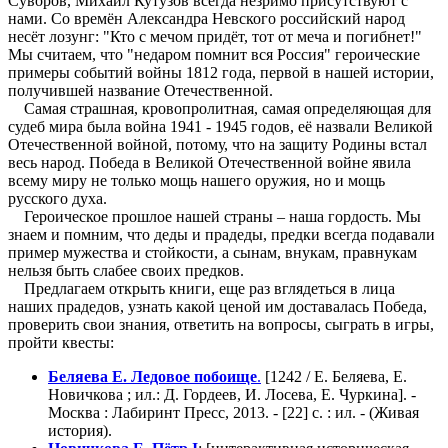
Суворов, Михаил Кутузов всегда незримо присутствуют с
нами. Со времён Александра Невского российский народ
несёт лозунг: "Кто с мечом придёт, тот от меча и погибнет!"
Мы считаем, что "недаром помнит вся Россия" героические
примеры событий войны 1812 года, первой в нашей истории,
получившей название Отечественной.
Самая страшная, кровопролитная, самая определяющая для
судеб мира была война 1941 - 1945 годов, её назвали Великой
Отечественной войной, потому, что на защиту Родины встал
весь народ. Победа в Великой Отечественной войне явила
всему миру не только мощь нашего оружия, но и мощь
русского духа.
Героическое прошлое нашей страны – наша гордость. Мы
знаем и помним, что деды и прадеды, предки всегда подавали
пример мужества и стойкости, а сынам, внукам, правнукам
нельзя быть слабее своих предков.
Предлагаем открыть книги, еще раз вглядеться в лица
наших прадедов, узнать какой ценой им доставалась Победа,
проверить свои знания, ответить на вопросы, сыграть в игры,
пройти квесты:
Беляева Е. Ледовое побоище
.
[1242 / Е. Беляева, Е.
Новичкова ; ил.: Д. Гордеев, И. Лосева, Е. Чуркина]. -
Москва : Лабиринт Пресс, 2013. - [22] с. : ил. - (Живая
история).