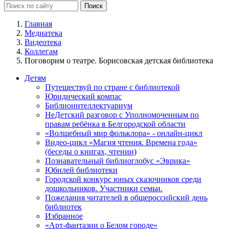
Главная
Медиатека
Видеотека
Коллегам
Поговорим о театре. Борисовская детская библиотека
Детям
Путешествуй по стране с библиотекой
Юридический компас
Библиоинтеллектуариум
НеДетский разговор с Уполномоченным по
правам ребёнка в Белгородской области
«Волшебный мир фольклора» - онлайн-цикл
Видео-цикл «Магия чтения. Времена года»
(беседы о книгах, чтении)
Познавательный библиоглобус «Эврика»
Юбилей библиотеки
Городской конкурс юных сказочников среди
дошкольников. Участники семьи.
Пожелания читателей в общероссийский день
библиотек
Избранное
«Арт-фантазии о Белом городе»