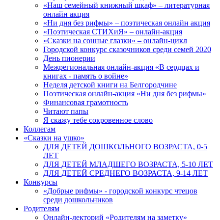
«Наш семейный книжный шкаф» – литературная
онлайн акция
«Ни дня без рифмы» – поэтическая онлайн акция
«Поэтическая СТИХиЯ» – онлайн-акция
«Сказки на сонные глазки» – онлайн-цикл
Городской конкурс сказочников среди семей 2020
День пионерии
Межрегиональная онлайн-акция «В сердцах и
книгах - память о войне»
Неделя детской книги на Белгородчине
Поэтическая онлайн-акция «Ни дня без рифмы»
Финансовая грамотность
Читают папы
Я скажу тебе сокровенное слово
Коллегам
«Сказки на ушко»
ДЛЯ ДЕТЕЙ ДОШКОЛЬНОГО ВОЗРАСТА, 0-5
ЛЕТ
ДЛЯ ДЕТЕЙ МЛАДШЕГО ВОЗРАСТА, 5-10 ЛЕТ
ДЛЯ ДЕТЕЙ СРЕДНЕГО ВОЗРАСТА, 9-14 ЛЕТ
Конкурсы
«Добрые рифмы» - городской конкурс чтецов
среди дошкольников
Родителям
Онлайн-лекторий «Родителям на заметку»