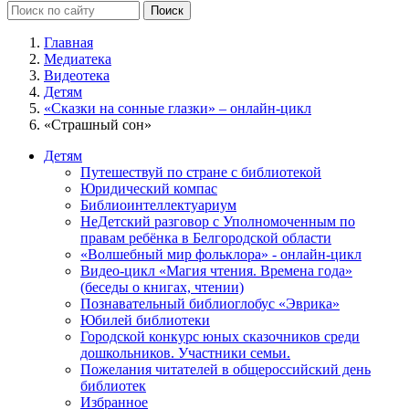
Главная
Медиатека
Видеотека
Детям
«Сказки на сонные глазки» – онлайн-цикл
«Страшный сон»
Детям
Путешествуй по стране с библиотекой
Юридический компас
Библиоинтеллектуариум
НеДетский разговор с Уполномоченным по
правам ребёнка в Белгородской области
«Волшебный мир фольклора» - онлайн-цикл
Видео-цикл «Магия чтения. Времена года»
(беседы о книгах, чтении)
Познавательный библиоглобус «Эврика»
Юбилей библиотеки
Городской конкурс юных сказочников среди
дошкольников. Участники семьи.
Пожелания читателей в общероссийский день
библиотек
Избранное