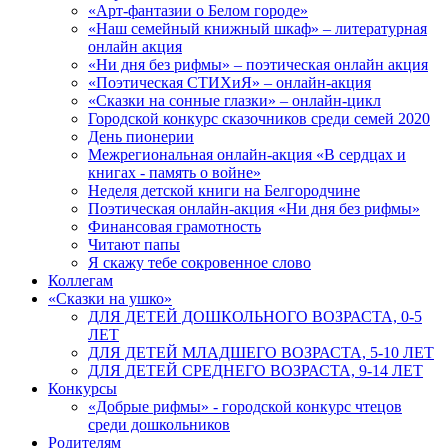
«Арт-фантазии о Белом городе»
«Наш семейный книжный шкаф» – литературная
онлайн акция
«Ни дня без рифмы» – поэтическая онлайн акция
«Поэтическая СТИХиЯ» – онлайн-акция
«Сказки на сонные глазки» – онлайн-цикл
Городской конкурс сказочников среди семей 2020
День пионерии
Межрегиональная онлайн-акция «В сердцах и
книгах - память о войне»
Неделя детской книги на Белгородчине
Поэтическая онлайн-акция «Ни дня без рифмы»
Финансовая грамотность
Читают папы
Я скажу тебе сокровенное слово
Коллегам
«Сказки на ушко»
ДЛЯ ДЕТЕЙ ДОШКОЛЬНОГО ВОЗРАСТА, 0-5
ЛЕТ
ДЛЯ ДЕТЕЙ МЛАДШЕГО ВОЗРАСТА, 5-10 ЛЕТ
ДЛЯ ДЕТЕЙ СРЕДНЕГО ВОЗРАСТА, 9-14 ЛЕТ
Конкурсы
«Добрые рифмы» - городской конкурс чтецов
среди дошкольников
Родителям