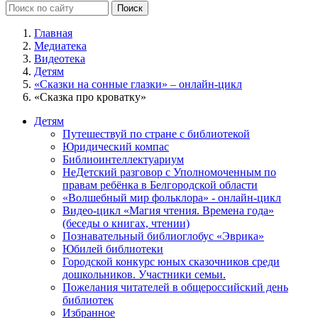
Главная
Медиатека
Видеотека
Детям
«Сказки на сонные глазки» – онлайн-цикл
«Сказка про кроватку»
Детям
Путешествуй по стране с библиотекой
Юридический компас
Библиоинтеллектуариум
НеДетский разговор с Уполномоченным по
правам ребёнка в Белгородской области
«Волшебный мир фольклора» - онлайн-цикл
Видео-цикл «Магия чтения. Времена года»
(беседы о книгах, чтении)
Познавательный библиоглобус «Эврика»
Юбилей библиотеки
Городской конкурс юных сказочников среди
дошкольников. Участники семьи.
Пожелания читателей в общероссийский день
библиотек
Избранное