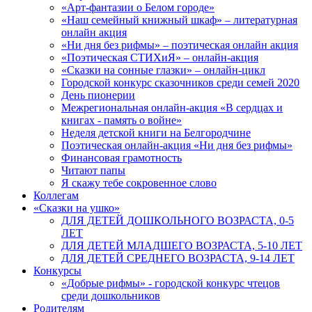
«Арт-фантазии о Белом городе»
«Наш семейный книжный шкаф» – литературная
онлайн акция
«Ни дня без рифмы» – поэтическая онлайн акция
«Поэтическая СТИХиЯ» – онлайн-акция
«Сказки на сонные глазки» – онлайн-цикл
Городской конкурс сказочников среди семей 2020
День пионерии
Межрегиональная онлайн-акция «В сердцах и
книгах - память о войне»
Неделя детской книги на Белгородчине
Поэтическая онлайн-акция «Ни дня без рифмы»
Финансовая грамотность
Читают папы
Я скажу тебе сокровенное слово
Коллегам
«Сказки на ушко»
ДЛЯ ДЕТЕЙ ДОШКОЛЬНОГО ВОЗРАСТА, 0-5
ЛЕТ
ДЛЯ ДЕТЕЙ МЛАДШЕГО ВОЗРАСТА, 5-10 ЛЕТ
ДЛЯ ДЕТЕЙ СРЕДНЕГО ВОЗРАСТА, 9-14 ЛЕТ
Конкурсы
«Добрые рифмы» - городской конкурс чтецов
среди дошкольников
Родителям