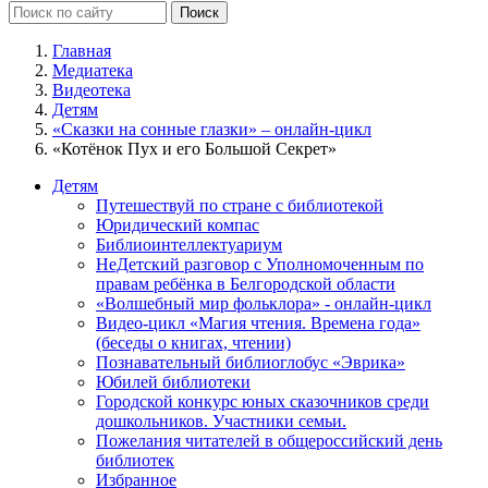
Главная
Медиатека
Видеотека
Детям
«Сказки на сонные глазки» – онлайн-цикл
«Котёнок Пух и его Большой Секрет»
Детям
Путешествуй по стране с библиотекой
Юридический компас
Библиоинтеллектуариум
НеДетский разговор с Уполномоченным по
правам ребёнка в Белгородской области
«Волшебный мир фольклора» - онлайн-цикл
Видео-цикл «Магия чтения. Времена года»
(беседы о книгах, чтении)
Познавательный библиоглобус «Эврика»
Юбилей библиотеки
Городской конкурс юных сказочников среди
дошкольников. Участники семьи.
Пожелания читателей в общероссийский день
библиотек
Избранное