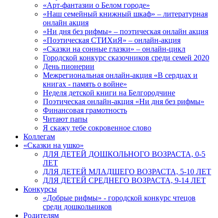
«Арт-фантазии о Белом городе»
«Наш семейный книжный шкаф» – литературная
онлайн акция
«Ни дня без рифмы» – поэтическая онлайн акция
«Поэтическая СТИХиЯ» – онлайн-акция
«Сказки на сонные глазки» – онлайн-цикл
Городской конкурс сказочников среди семей 2020
День пионерии
Межрегиональная онлайн-акция «В сердцах и
книгах - память о войне»
Неделя детской книги на Белгородчине
Поэтическая онлайн-акция «Ни дня без рифмы»
Финансовая грамотность
Читают папы
Я скажу тебе сокровенное слово
Коллегам
«Сказки на ушко»
ДЛЯ ДЕТЕЙ ДОШКОЛЬНОГО ВОЗРАСТА, 0-5
ЛЕТ
ДЛЯ ДЕТЕЙ МЛАДШЕГО ВОЗРАСТА, 5-10 ЛЕТ
ДЛЯ ДЕТЕЙ СРЕДНЕГО ВОЗРАСТА, 9-14 ЛЕТ
Конкурсы
«Добрые рифмы» - городской конкурс чтецов
среди дошкольников
Родителям