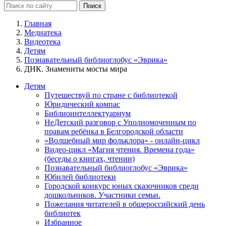
Главная
Медиатека
Видеотека
Детям
Познавательный библиоглобус «Эврика»
ДНК. Знамениты мосты мира
Детям
Путешествуй по стране с библиотекой
Юридический компас
Библиоинтеллектуариум
НеДетский разговор с Уполномоченным по
правам ребёнка в Белгородской области
«Волшебный мир фольклора» - онлайн-цикл
Видео-цикл «Магия чтения. Времена года»
(беседы о книгах, чтении)
Познавательный библиоглобус «Эврика»
Юбилей библиотеки
Городской конкурс юных сказочников среди
дошкольников. Участники семьи.
Пожелания читателей в общероссийский день
библиотек
Избранное