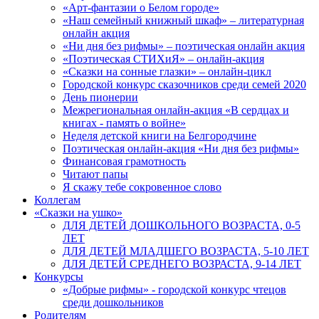
«Арт-фантазии о Белом городе»
«Наш семейный книжный шкаф» – литературная
онлайн акция
«Ни дня без рифмы» – поэтическая онлайн акция
«Поэтическая СТИХиЯ» – онлайн-акция
«Сказки на сонные глазки» – онлайн-цикл
Городской конкурс сказочников среди семей 2020
День пионерии
Межрегиональная онлайн-акция «В сердцах и
книгах - память о войне»
Неделя детской книги на Белгородчине
Поэтическая онлайн-акция «Ни дня без рифмы»
Финансовая грамотность
Читают папы
Я скажу тебе сокровенное слово
Коллегам
«Сказки на ушко»
ДЛЯ ДЕТЕЙ ДОШКОЛЬНОГО ВОЗРАСТА, 0-5
ЛЕТ
ДЛЯ ДЕТЕЙ МЛАДШЕГО ВОЗРАСТА, 5-10 ЛЕТ
ДЛЯ ДЕТЕЙ СРЕДНЕГО ВОЗРАСТА, 9-14 ЛЕТ
Конкурсы
«Добрые рифмы» - городской конкурс чтецов
среди дошкольников
Родителям