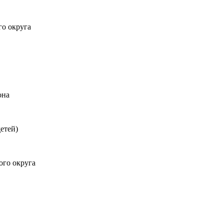
го округа
она
етей)
ого округа