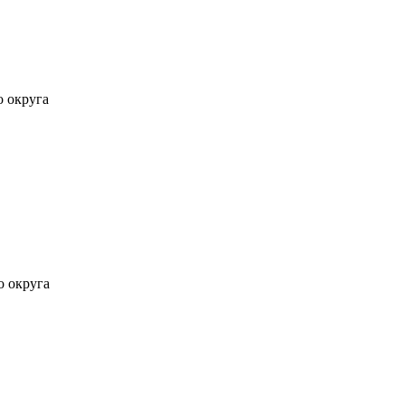
о округа
о округа