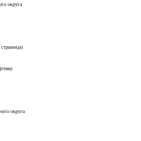
ого округа
 страница)
Детям)
ного округа