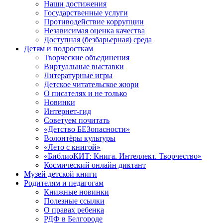
Наши достижения
Государственные услуги
Противодействие коррупции
Независимая оценка качества
Доступная (безбарьерная) среда
Детям и подросткам
Творческие объединения
Виртуальные выставки
Литературные игры
Детское читательское жюри
О писателях и не только
Новинки
Интернет-гид
Советуем почитать
«Детство БЕЗопасности»
Волонтёры культуры
«Лето с книгой»
«БиблиоКИТ: Книга. Интеллект. Творчество»
Космический онлайн диктант
Музей детской книги
Родителям и педагогам
Книжные новинки
Полезные ссылки
О правах ребенка
РДФ в Белгороде