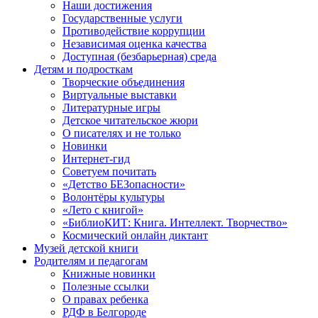
Наши достижения
Государственные услуги
Противодействие коррупции
Независимая оценка качества
Доступная (безбарьерная) среда
Детям и подросткам
Творческие объединения
Виртуальные выставки
Литературные игры
Детское читательское жюри
О писателях и не только
Новинки
Интернет-гид
Советуем почитать
«Детство БЕЗопасности»
Волонтёры культуры
«Лето с книгой»
«БиблиоКИТ: Книга. Интеллект. Творчество»
Космический онлайн диктант
Музей детской книги
Родителям и педагогам
Книжные новинки
Полезные ссылки
О правах ребенка
РДФ в Белгороде