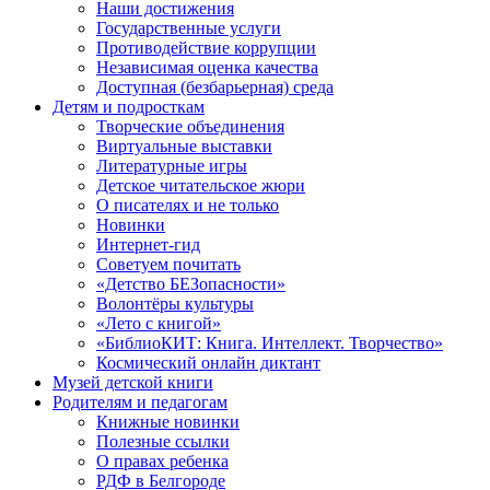
Наши достижения
Государственные услуги
Противодействие коррупции
Независимая оценка качества
Доступная (безбарьерная) среда
Детям и подросткам
Творческие объединения
Виртуальные выставки
Литературные игры
Детское читательское жюри
О писателях и не только
Новинки
Интернет-гид
Советуем почитать
«Детство БЕЗопасности»
Волонтёры культуры
«Лето с книгой»
«БиблиоКИТ: Книга. Интеллект. Творчество»
Космический онлайн диктант
Музей детской книги
Родителям и педагогам
Книжные новинки
Полезные ссылки
О правах ребенка
РДФ в Белгороде