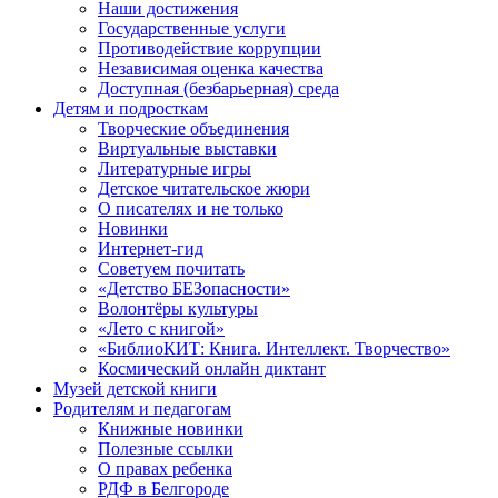
Наши достижения
Государственные услуги
Противодействие коррупции
Независимая оценка качества
Доступная (безбарьерная) среда
Детям и подросткам
Творческие объединения
Виртуальные выставки
Литературные игры
Детское читательское жюри
О писателях и не только
Новинки
Интернет-гид
Советуем почитать
«Детство БЕЗопасности»
Волонтёры культуры
«Лето с книгой»
«БиблиоКИТ: Книга. Интеллект. Творчество»
Космический онлайн диктант
Музей детской книги
Родителям и педагогам
Книжные новинки
Полезные ссылки
О правах ребенка
РДФ в Белгороде