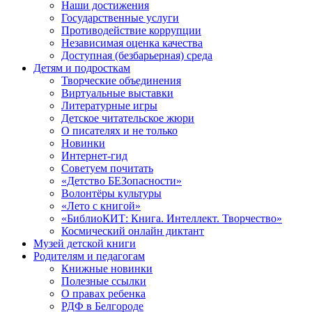
Наши достижения
Государственные услуги
Противодействие коррупции
Независимая оценка качества
Доступная (безбарьерная) среда
Детям и подросткам
Творческие объединения
Виртуальные выставки
Литературные игры
Детское читательское жюри
О писателях и не только
Новинки
Интернет-гид
Советуем почитать
«Детство БЕЗопасности»
Волонтёры культуры
«Лето с книгой»
«БиблиоКИТ: Книга. Интеллект. Творчество»
Космический онлайн диктант
Музей детской книги
Родителям и педагогам
Книжные новинки
Полезные ссылки
О правах ребенка
РДФ в Белгороде