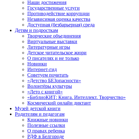
Наши достижения
Государственные услуги
Противодействие коррупции
Независимая оценка качества
Доступная (безбарьерная) среда
Детям и подросткам
Творческие объединения
Виртуальные выставки
Литературные игры
Детское читательское жюри
О писателях и не только
Новинки
Интернет-гид
Советуем почитать
«Детство БЕЗопасности»
Волонтёры культуры
«Лето с книгой»
«БиблиоКИТ: Книга. Интеллект. Творчество»
Космический онлайн диктант
Музей детской книги
Родителям и педагогам
Книжные новинки
Полезные ссылки
О правах ребенка
РДФ в Белгороде