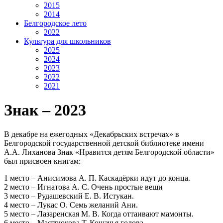
2015
2014
Белгородское лето
2022
Культура для школьников
2025
2024
2023
2022
2021
Знак – 2023
В декабре на ежегодных «Декабрьских встречах» в
Белгородской государственной детской библиотеке имени
А.А. Лиханова Знак «Нравится детям Белгородской области»
был присвоен книгам:
1 место – Анисимова А. П. Каскадёрки идут до конца.
2 место – Игнатова А. С. Очень простые вещи
3 место – Рудашевский Е. В. Истукан.
4 место – Лукас О. Семь желаний Ани.
5 место – Лазаренская М. В. Когда оттаивают мамонты.
6 место – Мастрюкова Т. Кошачья голова.