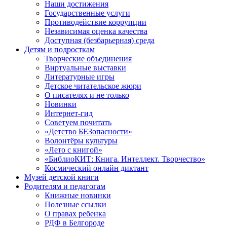
Наши достижения
Государственные услуги
Противодействие коррупции
Независимая оценка качества
Доступная (безбарьерная) среда
Детям и подросткам
Творческие объединения
Виртуальные выставки
Литературные игры
Детское читательское жюри
О писателях и не только
Новинки
Интернет-гид
Советуем почитать
«Детство БЕЗопасности»
Волонтёры культуры
«Лето с книгой»
«БиблиоКИТ: Книга. Интеллект. Творчество»
Космический онлайн диктант
Музей детской книги
Родителям и педагогам
Книжные новинки
Полезные ссылки
О правах ребенка
РДФ в Белгороде