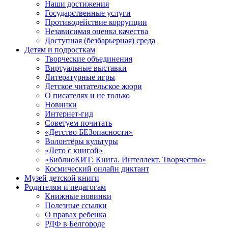
Наши достижения
Государственные услуги
Противодействие коррупции
Независимая оценка качества
Доступная (безбарьерная) среда
Детям и подросткам
Творческие объединения
Виртуальные выставки
Литературные игры
Детское читательское жюри
О писателях и не только
Новинки
Интернет-гид
Советуем почитать
«Детство БЕЗопасности»
Волонтёры культуры
«Лето с книгой»
«БиблиоКИТ: Книга. Интеллект. Творчество»
Космический онлайн диктант
Музей детской книги
Родителям и педагогам
Книжные новинки
Полезные ссылки
О правах ребенка
РДФ в Белгороде