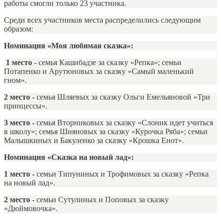
работы смогли только 23 участника.
Среди всех участников места распределились следующим
образом:
Номинация «Моя любимая сказка»:
1 место -
семья Кашибадзе за сказку «Репка»; семьи
Потапенко и Арутюновых за сказку «Самый маленький
гном».
2 место -
семья Шляевых за сказку Ольги Емельяновой «Три
принцессы».
3 место -
семья Вторниковых за сказку «Слоник идет учиться
в школу»; семья Шияновых за сказку «Курочка Ряба»; семьи
Малышкиных и Бакуленко за сказку «Крошка Енот».
Номинация «Сказка на новый лад»:
1 место
-
семьи Типуниных и Трофимовых за сказку «Репка
на новый лад».
2 место -
семьи Сутулиных и Поповых за сказку
«Дюймовочка».