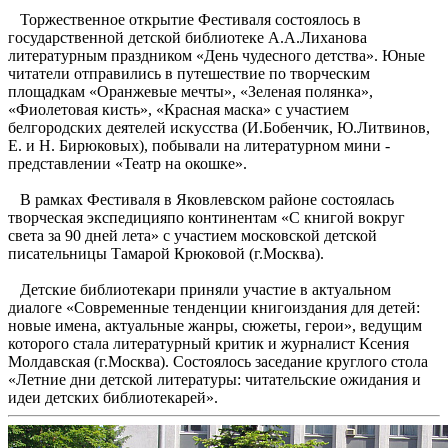
Торжественное открытие Фестиваля состоялось в
государственной детской библиотеке А.А.Лиханова
литературным праздником «День чудесного детства». Юные
читатели отправились в путешествие по творческим
площадкам «Оранжевые мечты», «Зеленая полянка»,
«Фиолетовая кисть», «Красная маска» с участием
белгородских деятелей искусства (И.Бобенчик, Ю.Литвинов,
Е. и Н. Бирюковых), побывали на литературном мини -
представлении «Театр на окошке».
В рамках Фестиваля в Яковлевском районе состоялась
творческая экспедицияпо континентам «С книгой вокруг
света за 90 дней лета» с участием московской детской
писательницы Тамарой Крюковой (г.Москва).
Детские библиотекари приняли участие в актуальном
диалоге «Современные тенденции книгоиздания для детей:
новые имена, актуальные жанры, сюжеты, герои», ведущим
которого стала литературный критик и журналист Ксения
Молдавская (г.Москва). Состоялось заседание круглого стола
«Летние дни детской литературы: читательские ожидания и
идеи детских библиотекарей».