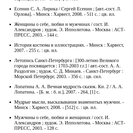
Есенин С. А. Лирика / Сергей Есенин ; [авт.-сост. Л.
Орлова]. - Минск : Харвест, 2008. - 511 с. : цв. ил.
Женщины о себе, любви и мужчинах / сост. И.
Александров ; худож. Э. Ипполитова. - Москва : АСТ-
ПРЕСС, 2003. - 144 с.
История костюма в иллюстрациях. - Минск : Харвест,
2007. - 255 с. : цв. ил.
Летопись Санкт-Петербурга : [300-летию Великого
города посвящается : 1703-2003 г.г.] / авт.-сост. А. А.
Раздолгин ; худож. С. Д. Минаев. - Санкт-Петербург :
Морской Петербург, 2003. - 356 с. : цв. cил.
Лопатина А. А. Вечная мудрость сказок. Кн. 2 / А. А.
Лопатина. - [Б. м. : б. и.], 2007. - 264, [1] с.
Мудрые мысли, высказывания знаменитых мужчин. -
Минск : Харвест, 2008. - [512] с. : цв. ил.
Мужчины о себе, любви и женщинах / сост. И.
Александров ; худож. Э. Ипполитова. - Москва : АСТ-
ПРЕСС, 2003. - 128 с.