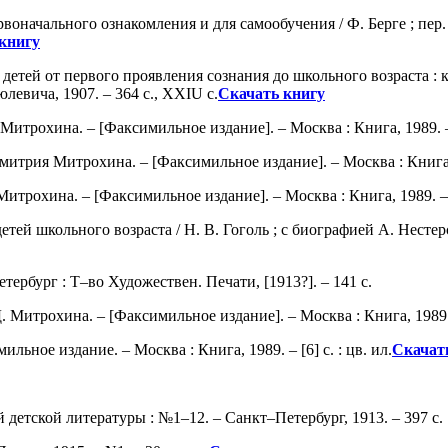
оначального ознакомления и для самообучения / Ф. Берге ; пер. Н
книгу
етей от первого проявления сознания до школьного возраста : кн
левича, 1907. – 364 с., ХХIU с.
Скачать книгу
 Митрохина. – [Факсимильное издание]. – Москва : Книга, 1989. – [
 Дмитрия Митрохина. – [Факсимильное издание]. – Москва : Книга, 1
итрохина. – [Факсимильное издание]. – Москва : Книга, 1989. – [
 детей школьного возраста / Н. В. Гоголь ; с биографией А. Нест
етербург : Т–во Художествен. Печати, [1913?]. – 141 с.
 Д. Митрохина. – [Факсимильное издание]. – Москва : Книга, 1989. –
льное издание. – Москва : Книга, 1989. – [6] с. : цв. ил.
Скачат
детской литературы : №1–12. – Санкт–Петербург, 1913. – 397 с.