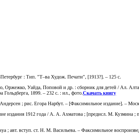
–Петербург : Тип. "Т–ва Худож. Печати", [1913?]. – 125 с.
, Оржежко, Уайда, Поповой и др. : сборник для детей / Ал. Алта
Гольдберга, 1899. – 232 с. : ил., фото.
Скачать книгу
 Андерсен ; рис. Егора Нарбут. – [Факсимильное издание]. – Москва 
 издания 1912 года / А. А. Ахматова ; [предисл. М. Кузмина ; посл
нуа ; авт. вступ. ст. Н. М. Васильева. – Факсимильное воспроизв