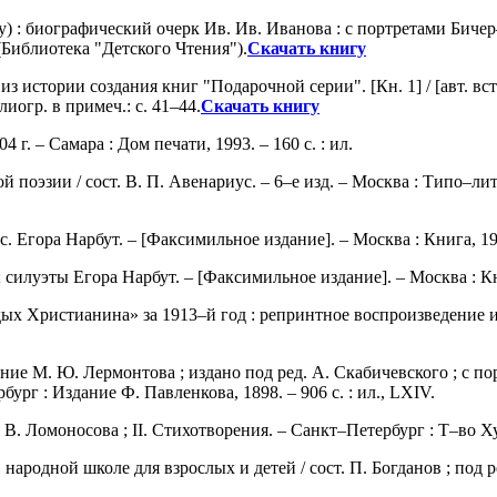
) : биографический очерк Ив. Ив. Иванова : с портретами Бичер–
 (Библиотека "Детского Чтения").
Скачать книгу
 истории создания книг "Подарочной серии". [Кн. 1] / [авт. всту
блиогр. в примеч.: с. 41–44.
Скачать книгу
 г. – Самара : Дом печати, 1993. – 160 с. : ил.
поэзии / cост. В. П. Авенариус. – 6–е изд. – Москва : Типо–лит
. Егора Нарбут. – [Факсимильное издание]. – Москва : Книга, 1989.
силуэты Егора Нарбут. – [Факсимильное издание]. – Москва : Книга
ых Христианина» за 1913–й год : репринтное воспроизведение изд
ие М. Ю. Лермонтова ; издано под ред. А. Скабичевского ; с п
рг : Издание Ф. Павленкова, 1898. – 906 с. : ил., LХIV.
 В. Ломоносова ; II. Стихотворения. – Санкт–Петербург : Т–во Худ
в народной школе для взрослых и детей / cост. П. Богданов ; под