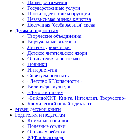
Наши достижения
Государственные услуги
Противодействие коррупции
Независимая оценка качества
Доступная (безбарьерная) среда
Детям и подросткам
Творческие объединения
Виртуальные выставки
Литературные игры
Детское читательское жюри
О писателях и не только
Новинки
Интернет-гид
Советуем почитать
«Детство БЕЗопасности»
Волонтёры культуры
«Лето с книгой»
«БиблиоКИТ: Книга. Интеллект. Творчество»
Космический онлайн диктант
Музей детской книги
Родителям и педагогам
Книжные новинки
Полезные ссылки
О правах ребенка
РДФ в Белгороде