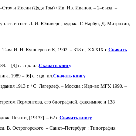
Стоу и Иосии (Дядя Том) / Ив. Ив. Иванов. – 2–е изд. –
п. ст. и сост. Л. И. Юниверг ; худож.: Г. Нарбут, Д. Митрохин,
. Т–ва И. Н. Кушнерев и К, 1902. – 318 с., ХХХIХ с.
Скачать
 – [9] с. : цв. ил.
Скачать книгу
, 1989 – [6] с. : цв. ил.
Скачать книгу
ания 1913 г. / С. Лагерлеф. – Москва : Изд–во МГУ, 1990. –
ортретом Лермонтова, его биографией, факсимиле и 138
ож. Печати, [1913?]. – 62 с.
Скачать книгу
 ред. В. Острогорского. – Санкт–Петербург : Типография