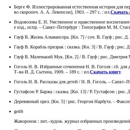
Берге Ф. Иллюстрированная естественная история для перв
во скоропеч. А. А. Левенсон], 1903. – 297 с. : ил.
Скачать 
Водовозова Е. Н. Умственное и нравственное воспитание д
е изд., испр. – Санкт–Петербург : Типография М. М. Стасю
Гауф В. Жизнь Альмансора. [Кн. 7] / соч. В. Гауф ; рис. Д.
Гауф В. Корабль призрак : сказка. [Кн. 3] / В. Гауф ; рис.
Гауф В. Маленький Мук. [Кн. 2] / В. Гауф ; рис. Дмитрия М
Гоголь Н. В. Избранные сочинения Н. В. Гоголя : сб. для
Т–ва И. Д. Сытина, 1909. – 189 с. : ил.
Скачать книгу
Гоголь Н. В. Рассказы для детей / Н. В. Гоголь. – Санкт–П
Густафсон Р. Баржа : сказка. [Кн. 13] / Р. Густафсон ; рис.
Деревянный орел. [Кн. 5] / рис. Георгия Нарбута. – Факсими
geirb
Жаворонок : лит.–худож. журнал избранных произведений 