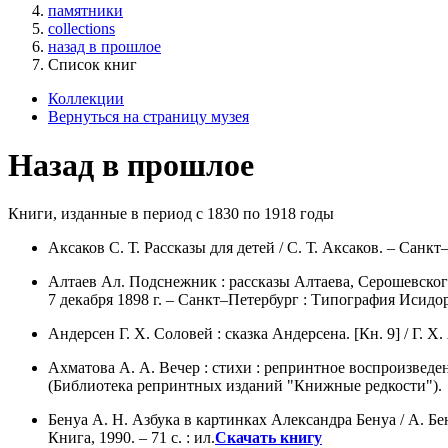
памятники
collections
назад в прошлое
Список книг
Коллекции
Вернуться на страницу музея
Назад в прошлое
Книги, изданные в период с 1830 по 1918 годы
Аксаков С. Т. Рассказы для детей / С. Т. Аксаков. – Санкт
Алтаев Ал. Подснежник : рассказы Алтаева, Серошевского
7 декабря 1898 г. – Санкт–Петербург : Типография Исидора 
Андерсен Г. Х. Соловей : сказка Андерсена. [Кн. 9] / Г. Х.
Ахматова А. А. Вечер : стихи : репринтное воспроизведение
(Библиотека репринтных изданий "Книжные редкости").
Бенуа А. Н. Азбука в картинках Александра Бенуа / А. Бе
Книга, 1990. – 71 с. : ил.
Скачать книгу