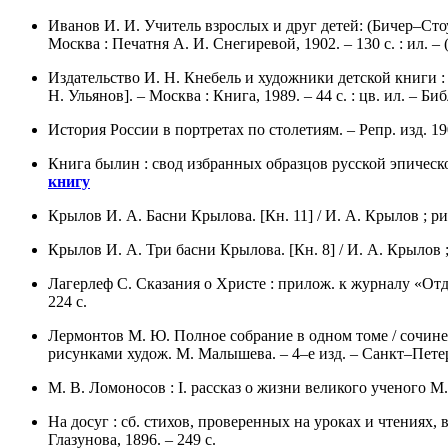
Иванов И. И. Учитель взрослых и друг детей: (Бичер–Стоу
Москва : Печатня А. И. Снегиревой, 1902. – 130 с. : ил. –
Издательство И. Н. Кнебель и художники детской книги : из
Н. Ульянов]. – Москва : Книга, 1989. – 44 с. : цв. ил. – Би
История России в портретах по столетиям. – Репр. изд. 1904
Книга былин : свод избранных образцов русской эпической 
книгу
Крылов И. А. Басни Крылова. [Кн. 11] / И. А. Крылов ; рис
Крылов И. А. Три басни Крылова. [Кн. 8] / И. А. Крылов ; 
Лагерлеф С. Сказания о Христе : прилож. к журналу «Отд
224 с.
Лермонтов М. Ю. Полное собрание в одном томе / сочинен
рисунками худож. М. Малышева. – 4–е изд. – Санкт–Петербу
М. В. Ломоносов : I. рассказ о жизни великого ученого М.
На досуг : сб. стихов, проверенных на уроках и чтениях, 
Глазунова, 1896. – 249 с.