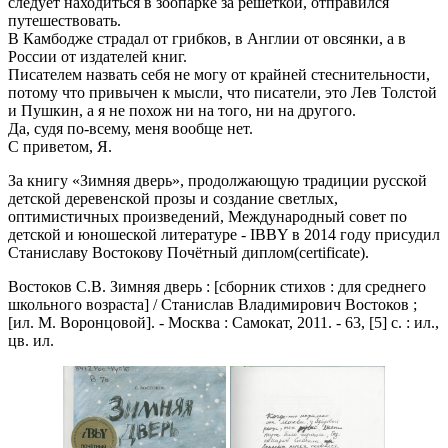
следует находиться в зоопарке за решеткой, отправился
путешествовать.
В Камбодже страдал от грибков, в Англии от овсянки, а в
России от издателей книг.
Писателем назвать себя не могу от крайней стеснительности,
потому что привычен к мысли, что писатели, это Лев Толстой
и Пушкин, а я не похож ни на того, ни на другого.
Да, судя по-всему, меня вообще нет.
С приветом, Я.
За книгу «Зимняя дверь», продолжающую традиции русской
детской деревенской прозы и создание светлых,
оптимистичных произведений, Международный совет по
детской и юношеской литературе - IBBY в 2014 году присудил
Станиславу Востокову Почётный диплом(certificate).
Востоков С.В. Зимняя дверь : [сборник стихов : для среднего
школьного возраста] / Станислав Владимирович Востоков ;
[ил. М. Воронцовой]. - Москва : Самокат, 2011. - 63, [5] с. : ил.,
цв. ил.