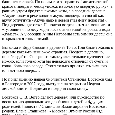
бани пел соловей. По ночам там загораются фантастической
красоты звёзды и месяц «похож на золотую дверную ручку», а
ранним утром бродят знакомые козы, а в соседней деревне
«Акулиново» в реке водятся акулы-людоеды и способ как
акулу отпугнуть «Акуле надо в левый глаз фигу показать!».
Под деревом, где стоял Наполеон встречаются «тамошние» и
«тутошние», по лесу ходит лось с занавеской на рогах, а вода
«думает». А у соседки Анны Петровны есть зимняя дверь: она
открывается только зимой.
Вы когда-нибудь бывали в деревне? То-то. Или были? Жизнь в
деревне какая-то немножко странная. Поедете в деревню,
понаблюдайте! Совершить такое увлекательное путешествие
можно, если только хотя бы ненадолго отвлечься от суеты и
гонки большого города. Стоит только приоткрыть зимнюю
или летнюю дверь….
По приглашению нашей библиотеки Станислав Востоков был
в Белгороде в 2007 году, выступал на открытии Недели
детской книги. Подписал и подарил свою книгу.
Востоков С. В. Ветер делают деревья, или руководство по
воспитанию дошкольников для бывших детей и будущих
родителей: [повесть] / Станислав Владимирович Востоков ;
[худож. Елена Станикова]. - Москва : Эгмонт Россия Лтд.,