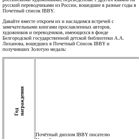
русский переводчиками из России, вошедшие в разные годы в
Почетный список IBBY.
Давайте вместе откроем их и насладимся встречей с
замечательными книгами прославленных авторов,
художников и переводчиков, имеющихся в фонде
Белгородской государственной детской библиотеки А.А.
Лиханова, вошедших в Почетный Список IBBY и
получивших Золотую медаль:
я
Г
о
д
н
а
г
р
а
ж
д
е
н
и
Почётный диплом IBBY писателю