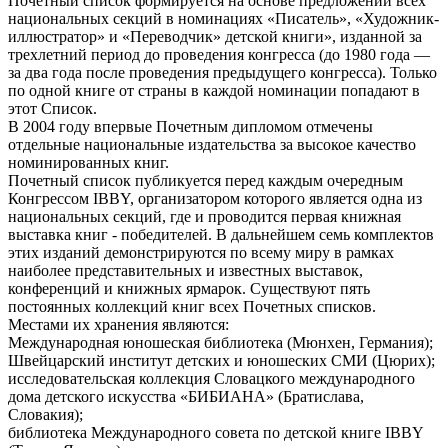
Почетный список формируется на основе предложений всех
национальных секций в номинациях «Писатель», «Художник-
иллюстратор» и «Переводчик» детской книги», изданной за
трехлетний период до проведения конгресса (до 1980 года —
за два года после проведения предыдущего конгресса). Только
по одной книге от страны в каждой номинации попадают в
этот Список.
В 2004 году впервые Почетным дипломом отмечены
отдельные национальные издательства за высокое качество
номинированных книг.
Почетный список публикуется перед каждым очередным
Конгрессом IBBY, организатором которого является одна из
национальных секций, где и проводится первая книжная
выставка книг - победителей. В дальнейшем семь комплектов
этих изданий демонстрируются по всему миру в рамках
наиболее представительных и известных выставок,
конференций и книжных ярмарок. Существуют пять
постоянных коллекций книг всех Почетных списков.
Местами их хранения являются:
Международная юношеская библиотека (Мюнхен, Германия);
Швейцарский институт детских и юношеских СМИ (Цюрих);
исследовательская коллекция Словацкого международного
дома детского искусства «БИБИАНА» (Братислава,
Словакия);
библиотека Международного совета по детской книге IBBY