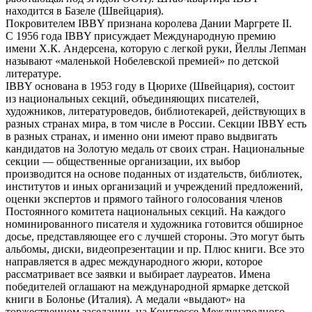
находится в Базеле (Швейцария).
Покровителем IBBY признана королева Дании Маргрете II.
С 1956 года IBBY присуждает Международную премию
имени Х.К. Андерсена, которую с легкой руки, Йеллы Лепман
называют «маленькой Нобелевской премией» по детской
литературе.
IBBY основана в 1953 году в Цюрихе (Швейцария), состоит
из национальных секций, объединяющих писателей,
художников, литературоведов, библиотекарей, действующих в
разных странах мира, в том числе в России. Секции IBBY есть
в разных странах, и именно они имеют право выдвигать
кандидатов на Золотую медаль от своих стран. Национальные
секции — общественные организации, их выбор
производится на основе поданных от издательств, библиотек,
институтов и иных организаций и учреждений предложений,
оценки экспертов и прямого тайного голосования членов
Постоянного комитета национальных секций. На каждого
номинированного писателя и художника готовится обширное
досье, представляющее его с лучшей стороны. Это могут быть
альбомы, диски, видеопрезентации и пр. Плюс книги. Все это
направляется в адрес международного жюри, которое
рассматривает все заявки и выбирает лауреатов. Имена
победителей оглашают на международной ярмарке детской
книги в Болонье (Италия). А медали «выдают» на
торжественном заседании, на Конгрессе Международного