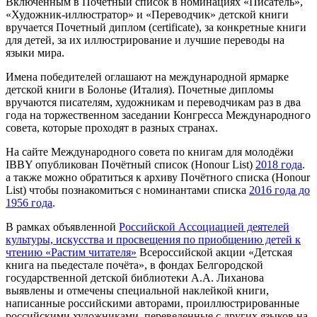
Включенным в Почетный список в номинациях «Писатель»,
«Художник-иллюстратор» и «Переводчик» детской книги
вручается Почетный диплом (certificate), за конкретные книги
для детей, за их иллюстрирование и лучшие переводы на
языки мира.
Имена победителей оглашают на международной ярмарке
детской книги в Болонье (Италия). Почетные дипломы
вручаются писателям, художникам и переводчикам раз в два
года на торжественном заседании Конгресса Международного
совета, которые проходят в разных странах.
На сайте Международного совета по книгам для молодёжи
IBBY опубликован Почëтный список (Honour List)
2018 года
.
а также можно обратиться к архиву Почëтного списка (Honour
List) чтобы познакомиться с номинантами списка
2016 года до
1956 года
.
В рамках объявленной
Российской Ассоциацией деятелей
культуры, искусства и просвещения по приобщению детей к
чтению «Растим читателя»
Всероссийской акции «Детская
книга на пьедестале почёта», в фондах Белгородской
государственной детской библиотеки А.А. Лиханова
выявлены и отмечены специальной наклейкой книги,
написанные российскими авторами, проиллюстрированные
российскими художниками, переведенные с других языков на