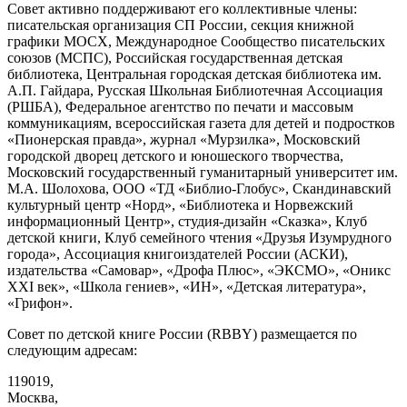
Совет активно поддерживают его коллективные члены:
писательская организация СП России, секция книжной
графики МОСХ, Международное Сообщество писательских
союзов (МСПС), Российская государственная детская
библиотека, Центральная городская детская библиотека им.
А.П. Гайдара, Русская Школьная Библиотечная Ассоциация
(РШБА), Федеральное агентство по печати и массовым
коммуникациям, всероссийская газета для детей и подростков
«Пионерская правда», журнал «Мурзилка», Московский
городской дворец детского и юношеского творчества,
Московский государственный гуманитарный университет им.
М.А. Шолохова, ООО «ТД «Библио-Глобус», Скандинавский
культурный центр «Норд», «Библиотека и Норвежский
информационный Центр», студия-дизайн «Сказка», Клуб
детской книги, Клуб семейного чтения «Друзья Изумрудного
города», Ассоциация книгоиздателей России (АСКИ),
издательства «Самовар», «Дрофа Плюс», «ЭКСМО», «Оникс
XXI век», «Школа гениев», «ИН», «Детская литература»,
«Грифон».
Совет по детской книге России (RBBY) размещается по
следующим адресам:
119019,
Москва,