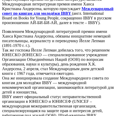
Международная литературная премия имени Ханса
Кристиана Андерсена, которую присуждает
Международный
совет по книгам для молодёжи IBBY
(англ. International
Board on Books for Young People, сокращенно IBBY в русском
произношении АЙ-БИ-БИ-АЙ, далее в тексте – IBBY).
Появлением Международной литературной премии имени
Ханса Кристиана Андерсена, обязаны инициативе немецкой
писательницы, журналисту и переводчику Йелле Лепман
(1891-1970 г. г.).
Так же госпожа Йелле Лепман добилась того, что решением
ЮНЕСКО (ЮНЕСКО — специализированное учреждение
Организации Объединённых Наций (ООН) по вопросам
образования, науки и культуры), день рождения Х.К.
Андерсена, 2 апреля, стал Международным днем детской
книги с 1967 года, отмечается ежегодно.
Она же инициировала создание Международного совета по
книгам для молодёжи IBBY — международной
некоммерческой организации, занимающейся литературой для
детей и юношества,
IBBY имеет официальный статус неправительственной
организации в ЮНЕСКО и ЮНИСЕФ (UNICEF –
международная межправительственная организация,
специализирующаяся на защите прав и интересов детей,
работающая под эгидой ООН). Штаб-квартира IBBY