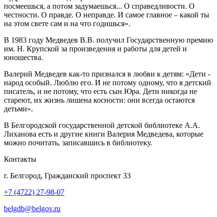
посмеешься, а потом задумаешься... О справедливости. О
честности. О правде. О неправде. И самое главное – какой ты
на этом свете сам и на что годишься».
В 1983 году Медведев В.В. получил Государственную премию
им. Н. Крупской за произведения и работы для детей и
юношества.
Валерий Медведев как-то признался в любви к детям: «Дети -
народ особый. Люблю его. И не потому одному, что я детский
писатель, и не потому, что есть сын Юра. Дети никогда не
стареют, их жизнь лишена косности: они всегда остаются
детьми».
В Белгородской государственной детской библиотеке А.А.
Лиханова есть и другие книги Валерия Медведева, которые
можно почитать, записавшись в библиотеку.
Контакты
г. Белгород, Гражданский проспект 33
+7 (4722) 27-98-07
belgdb@belgov.ru