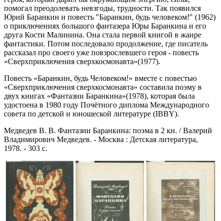
помогал преодолевать невзгоды, трудности. Так появился
Юрий Баранкин и повесть "Баранкин, будь человеком!" (1962)
о приключениях большого фантазера Юры Баранкина и его
друга Кости Малинина. Она стала первой книгой в жанре
фантастики. Потом последовало продолжение, где писатель
рассказал про своего уже повзрослевшего героя - повесть
«Сверхприключения сверхкосмонавта»(1977).
Повесть «Баранкин, будь Человеком!» вместе с повестью
«Сверхприключения сверхкосмонавта» составила поэму в
двух книгах «Фантазии Баранкина»(1978), которая была
удостоена в 1980 году Почётного диплома Международного
совета по детской и юношеской литературе (IBBY).
Медведев В. В. Фантазии Баранкина: поэма в 2 кн. / Валерий
Владимирович Медведев. - Москва : Детская литература,
1978. - 303 с.