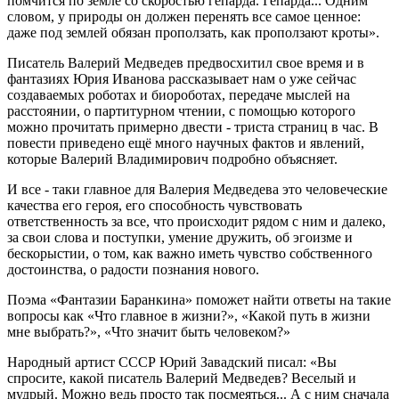
помчится по земле со скоростью гепарда. Гепарда... Одним
словом, у природы он должен перенять все самое ценное:
даже под землей обязан проползать, как проползают кроты».
Писатель Валерий Медведев предвосхитил свое время и в
фантазиях Юрия Иванова рассказывает нам о уже сейчас
создаваемых роботах и биороботах, передаче мыслей на
расстоянии, о партитурном чтении, с помощью которого
можно прочитать примерно двести - триста страниц в час. В
повести приведено ещё много научных фактов и явлений,
которые Валерий Владимирович подробно объясняет.
И все - таки главное для Валерия Медведева это человеческие
качества его героя, его способность чувствовать
ответственность за все, что происходит рядом с ним и далеко,
за свои слова и поступки, умение дружить, об эгоизме и
бескорыстии, о том, как важно иметь чувство собственного
достоинства, о радости познания нового.
Поэма «Фантазии Баранкина» поможет найти ответы на такие
вопросы как «Что главное в жизни?», «Какой путь в жизни
мне выбрать?», «Что значит быть человеком?»
Народный артист СССР Юрий Завадский писал: «Вы
спросите, какой писатель Валерий Медведев? Веселый и
мудрый. Можно ведь просто так посмеяться... А с ним сначала