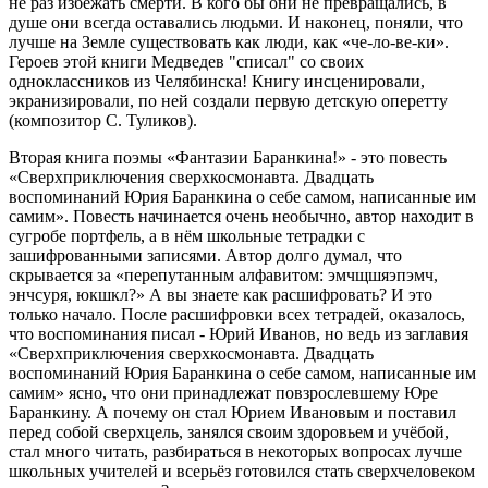
не раз избежать смерти. В кого бы они не превращались, в
душе они всегда оставались людьми. И наконец, поняли, что
лучше на Земле существовать как люди, как «че-ло-ве-ки».
Героев этой книги Медведев "списал" со своих
одноклассников из Челябинска! Книгу инсценировали,
экранизировали, по ней создали первую детскую оперетту
(композитор С. Туликов).
Вторая книга поэмы «Фантазии Баранкина!» - это повесть
«Сверхприключения сверхкосмонавта. Двадцать
воспоминаний Юрия Баранкина о себе самом, написанные им
самим». Повесть начинается очень необычно, автор находит в
сугробе портфель, а в нём школьные тетрадки с
зашифрованными записями. Автор долго думал, что
скрывается за «перепутанным алфавитом: эмчщшяэпэмч,
энчсуря, юкшкл?» А вы знаете как расшифровать? И это
только начало. После расшифровки всех тетрадей, оказалось,
что воспоминания писал - Юрий Иванов, но ведь из заглавия
«Сверхприключения сверхкосмонавта. Двадцать
воспоминаний Юрия Баранкина о себе самом, написанные им
самим» ясно, что они принадлежат повзрослевшему Юре
Баранкину. А почему он стал Юрием Ивановым и поставил
перед собой сверхцель, занялся своим здоровьем и учёбой,
стал много читать, разбираться в некоторых вопросах лучше
школьных учителей и всерьёз готовился стать сверхчеловеком