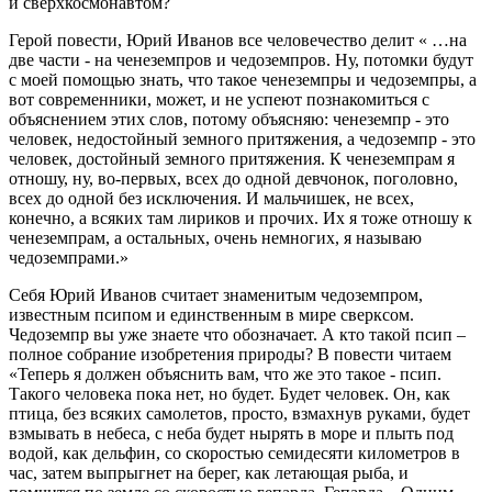
и сверхкосмонавтом?
Герой повести, Юрий Иванов все человечество делит « …на
две части - на ченеземпров и чедоземпров. Ну, потомки будут
с моей помощью знать, что такое ченеземпры и чедоземпры, а
вот современники, может, и не успеют познакомиться с
объяснением этих слов, потому объясняю: ченеземпр - это
человек, недостойный земного притяжения, а чедоземпр - это
человек, достойный земного притяжения. К ченеземпрам я
отношу, ну, во-первых, всех до одной девчонок, поголовно,
всех до одной без исключения. И мальчишек, не всех,
конечно, а всяких там лириков и прочих. Их я тоже отношу к
ченеземпрам, а остальных, очень немногих, я называю
чедоземпрами.»
Себя Юрий Иванов считает знаменитым чедоземпром,
известным псипом и единственным в мире сверксом.
Чедоземпр вы уже знаете что обозначает. А кто такой псип –
полное собрание изобретения природы? В повести читаем
«Теперь я должен объяснить вам, что же это такое - псип.
Такого человека пока нет, но будет. Будет человек. Он, как
птица, без всяких самолетов, просто, взмахнув руками, будет
взмывать в небеса, с неба будет нырять в море и плыть под
водой, как дельфин, со скоростью семидесяти километров в
час, затем выпрыгнет на берег, как летающая рыба, и