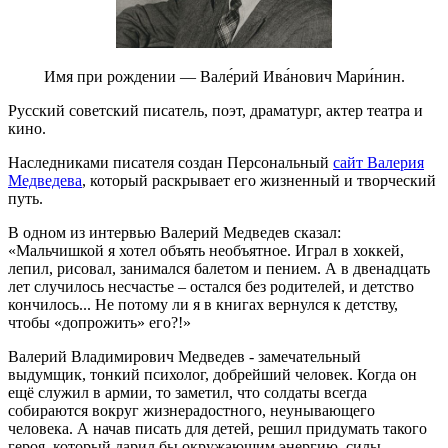
Имя при рождении — Вале́рий Ива́нович Мари́нин.
Русский советский писатель, поэт, драматург, актер театра и
кино.
Наследниками писателя создан Персональный
сайт Валерия
Медведева
, который раскрывает его жизненный и творческий
путь.
В одном из интервью Валерий Медведев сказал:
«Мальчишкой я хотел объять необъятное. Играл в хоккей,
лепил, рисовал, занимался балетом и пением. А в двенадцать
лет случилось несчастье – остался без родителей, и детство
кончилось... Не потому ли я в книгах вернулся к детству,
чтобы «допрожить» его?!»
Валерий Владимирович Медведев - замечательный
выдумщик, тонкий психолог, добрейший человек. Когда он
ещё служил в армии, то заметил, что солдаты всегда
собираются вокруг жизнерадостного, неунывающего
человека. А начав писать для детей, решил придумать такого
героя, который дарил бы окружающим энергию, силы,