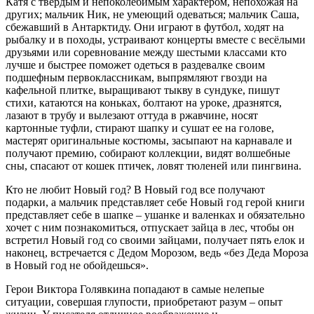
Катя с твердым и непоколебимым характером, непохожая на
других; мальчик Ник, не умеющий одеваться; мальчик Саша,
сбежавший в Антарктиду. Они играют в футбол, ходят на
рыбалку и в походы, устраивают концерты вместе с весёлыми
друзьями или соревнование между шестыми классами кто
лучше и быстрее поможет одеться в раздевалке своим
подшефным первоклассникам, выпрямляют гвозди на
кафельной плитке, выращивают тыкву в сундуке, пишут
стихи, катаются на коньках, болтают на уроке, дразнятся,
лазают в трубу и вылезают оттуда в ржавчине, носят
картонные туфли, стирают шапку и сушат ее на голове,
мастерят оригинальные костюмы, засыпают на карнавале и
получают премию, собирают коллекции, видят волшебные
сны, спасают от кошек птичек, ловят тюленей или пингвина.
Кто не любит Новый год? В Новый год все получают
подарки, а мальчик представляет себе Новый год герой книги
представляет себе в шапке – ушанке и валенках и обязательно
хочет с ним познакомиться, отпускает зайца в лес, чтобы он
встретил Новый год со своими зайцами, получает пять елок и
наконец, встречается с Дедом Морозом, ведь «без Деда Мороза
в Новый год не обойдешься».
Герои Виктора Голявкина попадают в самые нелепые
ситуации, совершая глупости, приобретают разум – опыт