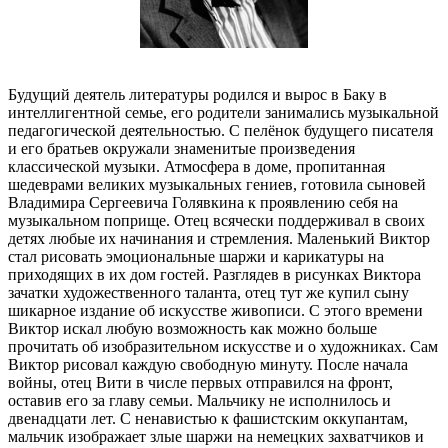
Будущий деятель литературы родился и вырос в Баку в
интеллигентной семье, его родители занимались музыкальной
педагогической деятельностью. С пелёнок будущего писателя
и его братьев окружали знаменитые произведения
классической музыки. Атмосфера в доме, пропитанная
шедеврами великих музыкальных гениев, готовила сыновей
Владимира Сергеевича Голявкина к проявлению себя на
музыкальном поприще. Отец всячески поддерживал в своих
детях любые их начинания и стремления. Маленький Виктор
стал рисовать эмоциональные шаржи и карикатуры на
приходящих в их дом гостей. Разглядев в рисунках Виктора
зачатки художественного таланта, отец тут же купил сыну
шикарное издание об искусстве живописи. С этого времени
Виктор искал любую возможность как можно больше
прочитать об изобразительном искусстве и о художниках. Сам
Виктор рисовал каждую свободную минуту. После начала
войны, отец Вити в числе первых отправился на фронт,
оставив его за главу семьи. Мальчику не исполнилось и
двенадцати лет. С ненавистью к фашистским оккупантам,
мальчик изображает злые шаржи на немецких захватчиков и