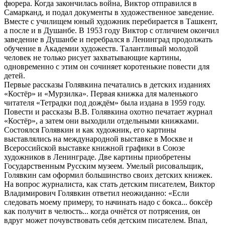
фюрера. Когда закончилась война, Виктор отправился в
Самарканд, и подал документы в художественное заведение.
Вместе с училищем юный художник перебирается в Ташкент,
а после и в Душанбе. В 1953 году Виктор с отличием окончил
заведение в Душанбе и перебрался в Ленинград продолжать
обучение в Академии художеств. Талантливый молодой
человек не только рисует захватывающие картины,
одновременно с этим он сочиняет коротенькие повести для
детей.
Первые рассказы Голявкина печатались в детских изданиях
«Костёр» и «Мурзилка». Первая книжка для маленького
читателя «Тетрадки под дождём» была издана в 1959 году.
Повести и рассказы В.В. Голявкина охотно печатает журнал
«Костёр», а затем они выходили отдельными книжками.
Состоялся Голявкин и как художник, его картины
выставлялись на международной выставке в Москве и
Всероссийской выставке книжной графики в Союзе
художников в Ленинграде. Две картины приобретены
Государственным Русским музеем. Умелый рисовальщик,
Голявкин сам оформил большинство своих детских книжек.
На вопрос журналиста, как стать детским писателем, Виктор
Владимирович Голявкин ответил неожиданно: «Если
следовать моему примеру, то начинать надо с бокса... боксёр
как получит в челюсть... когда очнётся от потрясения, он
вдруг может почувствовать себя детским писателем. Впал,