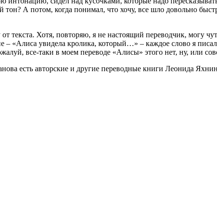
вою интонацию, сидел над кусочками, которые надо пересказывать
 тон? А потом, когда понимал, что хочу, все шло довольно быстр
у от текста. Хотя, повторяю, я не настоящий переводчик, могу чу
е – «Алиса увидела кролика, который…» – каждое слово я писал ч
ожалуй, все-таки в моем переводе «Алисы» этого нет, ну, или сов
анова есть авторские и другие переводные книги Леонида Яхнин