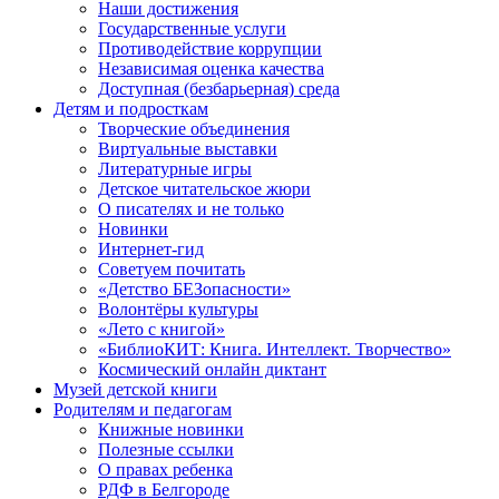
Наши достижения
Государственные услуги
Противодействие коррупции
Независимая оценка качества
Доступная (безбарьерная) среда
Детям и подросткам
Творческие объединения
Виртуальные выставки
Литературные игры
Детское читательское жюри
О писателях и не только
Новинки
Интернет-гид
Советуем почитать
«Детство БЕЗопасности»
Волонтёры культуры
«Лето с книгой»
«БиблиоКИТ: Книга. Интеллект. Творчество»
Космический онлайн диктант
Музей детской книги
Родителям и педагогам
Книжные новинки
Полезные ссылки
О правах ребенка
РДФ в Белгороде