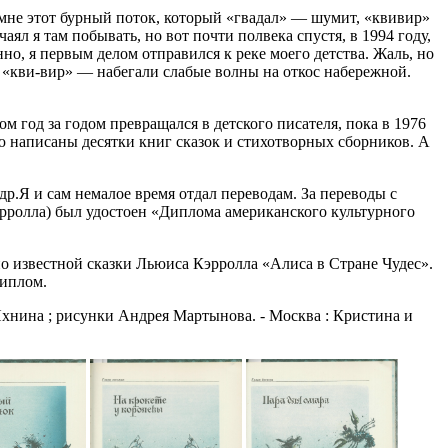
 мне этот бурный поток, который «гвадал» — шумит, «квивир»
ял я там побывать, но вот почти полвека спустя, в 1994 году,
о, я первым делом отправился к реке моего детства. Жаль, но
, «кви-вир» — набегали слабые волны на откос набережной.
 год за годом превращался в детского писателя, пока в 1976
ою написаны десятки книг сказок и стихотворных сборников. А
р.Я и сам немалое время отдал переводам. За переводы с
эрролла) был удостоен «Диплома американского культурного
о известной сказки Льюиса Кэрролла «Алиса в Стране Чудес».
диплом.
Яхнина ; рисунки Андрея Мартынова. - Москва : Кристина и