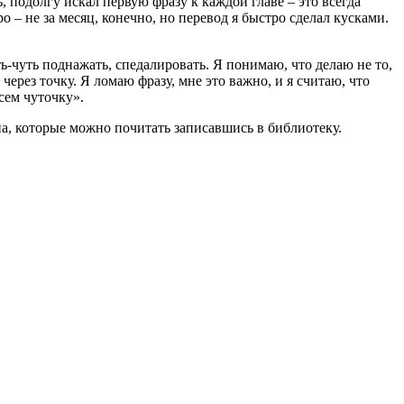
, подолгу искал первую фразу к каждой главе – это всегда
о – не за месяц, конечно, но перевод я быстро сделал кусками.
ть-чуть поднажать, спедалировать. Я понимаю, что делаю не то,
ерез точку. Я ломаю фразу, мне это важно, и я считаю, что
сем чуточку».
а, которые можно почитать записавшись в библиотеку.