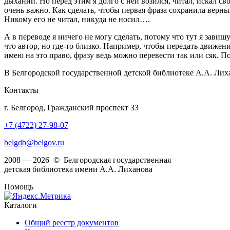
дыхании. Но перед этим я долго с ней возился, читал, искал с
очень важно. Как сделать, чтобы первая фраза сохранила верный
Никому его не читал, никуда не носил….
А в переводе я ничего не могу сделать, потому что тут я завиш
что автор, но где-то близко. Например, чтобы передать движени
имею на это право, фразу ведь можно перевести так или сяк. П
В Белгородской государственной детской библиотеке А.А. Лих
Контакты
г. Белгород, Гражданский проспект 33
+7 (4722) 27-98-07
belgdb@belgov.ru
2008 — 2026 © Белгородская государственная
детская библиотека имени А.А. Лиханова
Помощь
Каталоги
Общий реестр документов