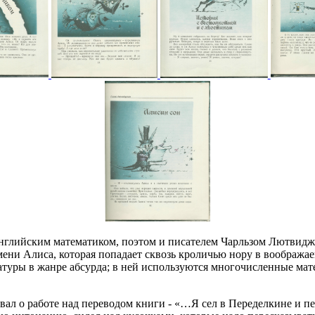
английским математиком, поэтом и писателем Чарльзом Лютвид
о имени Алиса, которая попадает сквозь кроличью нору в вообр
атуры в жанре абсурда; в ней используются многочисленные ма
л о работе над переводом книги - «…Я cел в Переделкине и пе