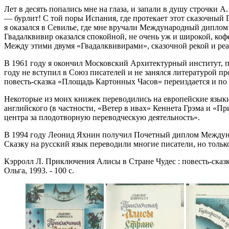
Лет в десять попались мне на глаза, и запали в душу строчки
— бурлит! С той поры Испания, где протекает этот сказочный Г
я оказался в Севилье, где мне вручали Международный диплом 
Гвадалквивир оказался спокойной, не очень уж и широкой, коф
Между этими двумя «Гвадалквивирами», сказочной рекой и реал
В 1961 году я окончил Московский Архитектурный институт, по
году не вступил в Союз писателей и не занялся литературой п
повесть-сказка «Площадь Картонных Часов» переиздается и по 
Некоторые из моих книжек переводились на европейские языки
английского (в частности, «Ветер в ивах» Кеннета Грэма и «
центра за плодотворную переводческую деятельность».
В 1994 году Леонид Яхнин получил Почетный диплом Междунаро
Сказку на русский язык переводили многие писатели, но толь
Кэрролл Л. Приключения Алисы в Стране Чудес : повесть-сказк
Ольга, 1993. - 100 с.