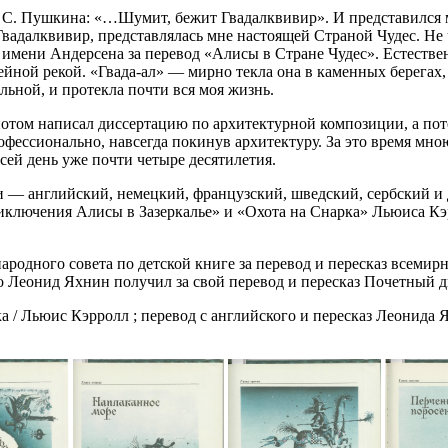
 А. С. Пушкина: «…Шумит, бежит Гвадалквивир». И представился
вадалквивир, представлялась мне настоящей Страной Чудес. Не ча
имени Андерсена за перевод «Алисы в Стране Чудес». Естественн
ейной рекой. «Гвада-ал» — мирно текла она в каменных берегах
ьной, и протекла почти вся моя жизнь.
том написал диссертацию по архитектурной композиции, а потом
рофессионально, навсегда покинув архитектуру. За это время мн
сей день уже почти четыре десятилетия.
 — английский, немецкий, французский, шведский, сербский и д
Приключения Алисы в Зазеркалье» и «Охота на Снарка» Льюиса К
дного совета по детской книге за перевод и пересказ всемирн
ко Леонид Яхнин получил за свой перевод и пересказ Почетный 
а / Льюис Кэрролл ; перевод с английского и пересказ Леонида 