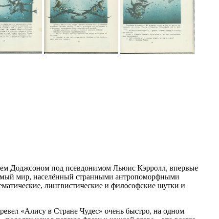
жем Доджсоном под псевдонимом Льюис Кэрролл, впервые
ажаемый мир, населённый странными антропоморфными
тематические, лингвистические и философские шутки и
ревел «Алису в Стране Чудес» очень быстро, на одном