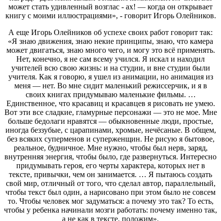
может стать удивленный возглас - ах! — когда он открывает
книгу с моими иллюстрациями», - говорит Игорь Олейников.
А еще Игорь Олейников об успехе своих работ говорит так:
«Я знаю движения, знаю некие принципы, знаю, что камера
может двигаться, знаю много чего, и могу это всё применять.
Нет, конечно, я не сам всему учился. Я искал и находил
учителей всю свою жизнь: и на студии, и вне студии были
учителя. Как я говорю, я ушел из анимации, но анимация из
меня — нет. Во мне сидит маленький режиссерчик, и я в
своих книгах придумываю маленькие фильмы. …
Единственное, что красавиц и красавцев я рисовать не умею.
Вот эти все сладкие, гламурные персонажи — это не мое. Мне
больше бедолаги нравятся — обыкновенные люди, простые,
иногда беззубые, с царапинами, хромые, нечёсаные. В общем,
без всяких суперменов и суперженщин. Не рисую я бытовое,
реальное, будничное. Мне нужно, чтобы был нерв, заряд,
внутренняя энергия, чтобы было, где развернуться. Интересно
придумывать героя, его черты характера, которых нет в
тексте, привычки, чем он занимается. … Я пытаюсь создать
свой мир, отличный от того, что сделал автор, параллельный,
чтобы текст был один, а нарисовано при этом было не совсем
то. Чтобы человек мог задуматься: а почему это так? То есть,
чтобы у ребенка начинали мозги работать: почему именно так,
а не как в тексте, положим».