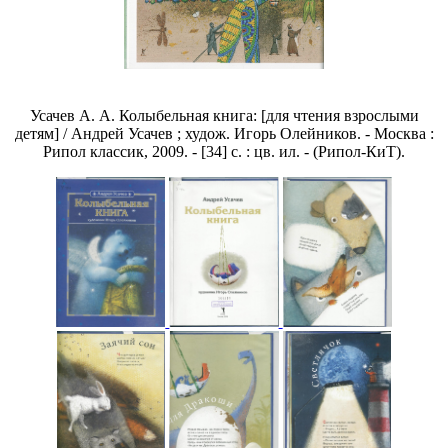
Усачев А. А. Колыбельная книга: [для чтения взрослыми
детям] / Андрей Усачев ; худож. Игорь Олейников. - Москва :
Рипол классик, 2009. - [34] с. : цв. ил. - (Рипол-КиТ).