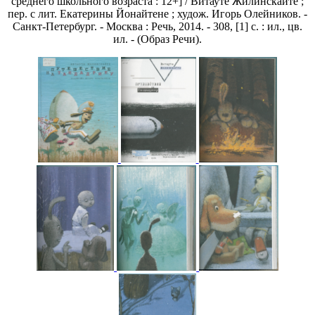
среднего школьного возраста : 12+] / Витауте Жилинскайте ;
пер. с лит. Екатерины Йонайтене ; худож. Игорь Олейников. -
Санкт-Петербург. - Москва : Речь, 2014. - 308, [1] с. : ил., цв.
ил. - (Образ Речи).