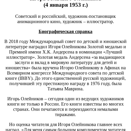
(4 января 1953 г.)
Cоветский и российский, художник-постановщик
анимационного кино, художник – иллюстратор.
Биографическая справка
В 2018 году Международный совет по детской и юношеской
литературе наградил Игоря Олейникова Золотой медалью и
Премией имени Х.К. Андерсена в номинации «Лучший
иллюстратор». Золотая медаль Андерсена «за выдающиеся
заслуги и вклад в мировую литературу для детей и
юношества» была вручена Игорю Олейникову в Афинах на
Всемирном конгрессе Международного совета по детской
книге (IBBY). До этого единственной русской художницей,
получившей эту престижную награду в 1976 году, была
Татьяна Маврина.
Игорь Олейников – сегодня один из ведущих художников
книги не только в России. Его книги известны во многих
странах. Они печатаются и переиздаются немалыми
тиражами.
Но оценка читателя для Игоря Олейникова главнее всех
наград. «Для меня самым большим комплиментом читателя