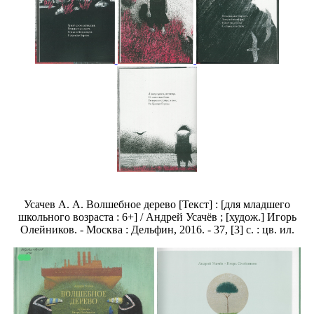
Усачев А. А. Волшебное дерево [Текст] : [для младшего
школьного возраста : 6+] / Андрей Усачёв ; [худож.] Игорь
Олейников. - Москва : Дельфин, 2016. - 37, [3] с. : цв. ил.