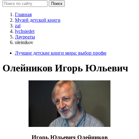
Главная
Музей детской книги
zal
lychsiedet
Лауреаты
oleinikov
Лучшие детские книги мира: выбор профи
Олейников Игорь Юльевич
Игорь Юльевич Олейников