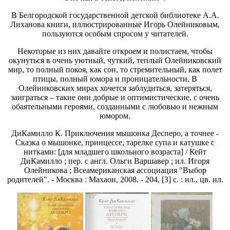
В Белгородской государственной детской библиотеке А.А.
Лиханова книги, иллюстрированные Игорь Олейниковым,
пользуются особым спросом у читателей.
Некоторые из них давайте откроем и полистаем, чтобы
окунуться в очень уютный, чуткий, теплый Олейниковский
мир, то полный покоя, как сон, то стремительный, как полет
птицы, полный юмора и проницательности. В
Олейниковских мирах хочется заблудиться, затеряться,
заиграться – такие они добрые и оптимистические, с очень
обаятельными героями, созданными с любовью и нежным
юмором.
ДиКамилло К. Приключения мышонка Десперо, а точнее -
Сказка о мышонке, принцессе, тарелке супа и катушке с
нитками: [для младшего школьного возраста] / Кейт
ДиКамилло ; пер. с англ. Ольги Варшавер ; ил. Игоря
Олейникова ; Всеамериканская ассоциация "Выбор
родителей". - Москва : Махаон, 2008. - 204, [3] с. : ил., цв. ил.