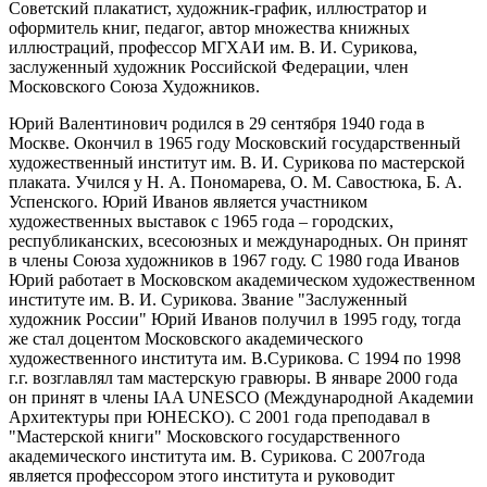
Советский плакатист, художник-график, иллюстратор и
оформитель книг, педагог, автор множества книжных
иллюстраций, профессор МГХАИ им. В. И. Сурикова,
заслуженный художник Российской Федерации, член
Московского Союза Художников.
Юрий Валентинович родился в 29 сентября 1940 года в
Москве. Окончил в 1965 году Московский государственный
художественный институт им. В. И. Сурикова по мастерской
плаката. Учился у Н. А. Пономарева, О. М. Савостюка, Б. А.
Успенского. Юрий Иванов является участником
художественных выставок с 1965 года – городских,
республиканских, всесоюзных и международных. Он принят
в члены Союза художников в 1967 году. С 1980 года Иванов
Юрий работает в Московском академическом художественном
институте им. В. И. Сурикова. Звание "Заслуженный
художник России" Юрий Иванов получил в 1995 году, тогда
же стал доцентом Московского академического
художественного института им. В.Сурикова. С 1994 по 1998
г.г. возглавлял там мастерскую гравюры. В январе 2000 года
он принят в члены IAA UNESCO (Международной Академии
Архитектуры при ЮНЕСКО). С 2001 года преподавал в
"Мастерской книги" Московского государственного
академического института им. В. Сурикова. С 2007года
является профессором этого института и руководит