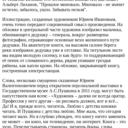
Альберт Лиханов, "Прошлое миновало. Миновало - не значит
исчезло, забылось, ушло. Забывать нельзя".
Иллюстрации, созданные художником Юрием Ивановым,
очень точно передают сокровенный смысл произведения. На
обложке в центральной части художник изобразил мальчика,
обнимающего дедушку – генерала, вокруг размещены
фотографии, отражающие основные вехи жизненного пути
дедушки. На авантитуле книги, на высоком склоне берега
реки изображен дедушка уже в отставке. На титульном листе
мы видим молодую сосенку, и как будто- то поддерживающий
её пенек от сломанного дерева, рядом упавшие гроздья
рябины, как капли крови. На обложке, закрывающей книгу,
построенная электростанция.
Слова, несколько смущенно сказанные Юрием
Валентиновичем перед открытием персональной выставки в
Государственном музее А.С.Пушкина в 2011 году, могут быть
напутствием нам всем: - «Художник – далеко не всегда оратор.
Профессия у него другая – он рисовать должен, вот и всё...
Да! И я, прежде всего, читатель. Люблю с детства книжки
читать. И Пушкина с детства люблю. Мне жаль, что сегодня
читают мало. Но я глубоко убежден, что книгу ничто заменить
не может – ни кино, ни телевидение, ни интернет. Книга – это
чудо. Перелистываешь страницы, читаешь буквы, слова,