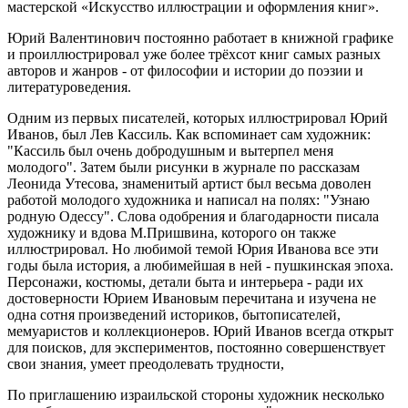
мастерской «Искусство иллюстрации и оформления книг».
Юрий Валентинович постоянно работает в книжной графике
и проиллюстрировал уже более трёхсот книг самых разных
авторов и жанров - от философии и истории до поэзии и
литературоведения.
Одним из первых писателей, которых иллюстрировал Юрий
Иванов, был Лев Кассиль. Как вспоминает сам художник:
"Кассиль был очень добродушным и вытерпел меня
молодого". Затем были рисунки в журнале по рассказам
Леонида Утесова, знаменитый артист был весьма доволен
работой молодого художника и написал на полях: "Узнаю
родную Одессу". Слова одобрения и благодарности писала
художнику и вдова М.Пришвина, которого он также
иллюстрировал. Но любимой темой Юрия Иванова все эти
годы была история, а любимейшая в ней - пушкинская эпоха.
Персонажи, костюмы, детали быта и интерьера - ради их
достоверности Юрием Ивановым перечитана и изучена не
одна сотня произведений историков, бытописателей,
мемуаристов и коллекционеров. Юрий Иванов всегда открыт
для поисков, для экспериментов, постоянно совершенствует
свои знания, умеет преодолевать трудности,
По приглашению израильской стороны художник несколько