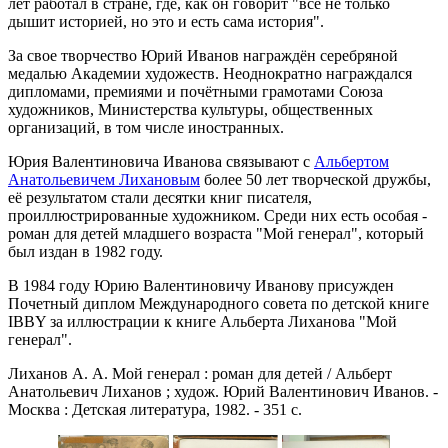
лет работал в стране, где, как он говорит "все не только
дышит историей, но это и есть сама история".
За свое творчество Юрий Иванов награждён серебряной
медалью Академии художеств. Неоднократно награждался
дипломами, премиями и почётными грамотами Союза
художников, Министерства культуры, общественных
организаций, в том числе иностранных.
Юрия Валентиновича Иванова связывают с
Альбертом
Анатольевичем Лихановым
более 50 лет творческой дружбы,
её результатом стали десятки книг писателя,
проиллюстрированные художником. Среди них есть особая -
роман для детей младшего возраста "Мой генерал", который
был издан в 1982 году.
В 1984 году Юрию Валентиновичу Иванову присужден
Почетный диплом Международного совета по детской книге
IBBY за иллюстрации к книге Альберта Лиханова "Мой
генерал".
Лиханов А. А. Мой генерал : роман для детей / Альберт
Анатольевич Лиханов ; худож. Юрий Валентинович Иванов. -
Москва : Детская литература, 1982. - 351 с.