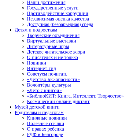
Наши достижения
Государственные услуги
Противодействие коррупции
Независимая оценка качества
Доступная (безбарьерная) среда
Детям и подросткам
Творческие объединения
Виртуальные выставки
Литературные игры
Детское читательское жюри
О писателях и не только
Новинки
Интернет-гид
Советуем почитать
«Детство БЕЗопасности»
Волонтёры культуры
«Лето с книгой»
«БиблиоКИТ: Книга. Интеллект. Творчество»
Космический онлайн диктант
Музей детской книги
Родителям и педагогам
Книжные новинки
Полезные ссылки
О правах ребенка
РДФ в Белгороде