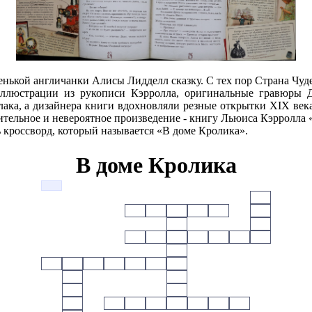
нькой англичанки Алисы Лидделл сказку. С тех пор Страна Чуде
юстрации из рукописи Кэрролла, оригинальные гравюры Дж
ка, а дизайнера книги вдохновляли резные открытки XIX века
вительное и невероятное произведение - книгу Льюиса Кэрролла
ь кроссворд, который называется «В доме Кролика».
В доме Кролика