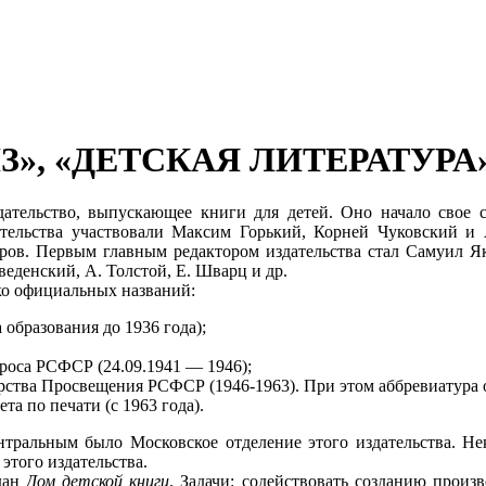
З», «ДЕТСКАЯ ЛИТЕРАТУРА
тельство, выпускающее книги для детей. Оно начало свое с
здательства участвовали Максим Горький, Корней Чуковский 
ров. Первым главным редактором издательства стал Самуил Як
веденский, А. Толстой, Е. Шварц и др.
ко официальных названий:
образования до 1936 года);
роса РСФСР (24.09.1941 — 1946);
рства Просвещения РСФСР (1946-1963). При этом аббревиатура о
та по печати (с 1963 года).
ральным было Московское отделение этого издательства. Нек
этого издательства.
дан
Дом детской книги
. Задачи: содействовать созданию произ