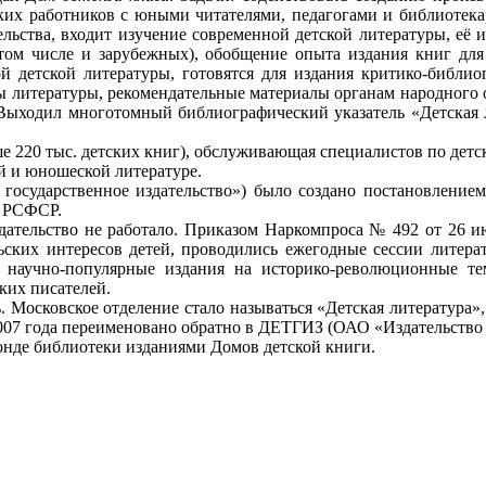
ских работников с юными читателями, педагогами и библиотека
ельства, входит изучение современной детской литературы, её 
том числе и зарубежных), обобщение опыта издания книг для
 детской литературы, готовятся для издания критико-библио
ры литературы, рекомендательные материалы органам народного 
 Выходил многотомный библиографический указатель «Детская ли
 220 тыс. детских книг), обслуживающая специалистов по детск
й и юношеской литературе.
государственное издательство») было создано постановление
а РСФСР.
ельство не работало. Приказом Наркомпроса № 492 от 26 июня
ьских интересов детей, проводились ежегодные сессии литера
, научно-популярные издания на историко-революционные т
ких писателей.
. Московское отделение стало называться «Детская литература»
2007 года переименовано обратно в ДЕТГИЗ (ОАО «Издательство
нде библиотеки изданиями Домов детской книги.