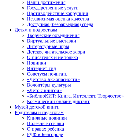
Наши достижения
Государственные услуги
Противодействие коррупции
Независимая оценка качества
Доступная (безбарьерная) среда
Детям и подросткам
Творческие объединения
Виртуальные выставки
Литературные игры
Детское читательское жюри
О писателях и не только
Новинки
Интернет-гид
Советуем почитать
«Детство БЕЗопасности»
Волонтёры культуры
«Лето с книгой»
«БиблиоКИТ: Книга. Интеллект. Творчество»
Космический онлайн диктант
Музей детской книги
Родителям и педагогам
Книжные новинки
Полезные ссылки
О правах ребенка
РДФ в Белгороде