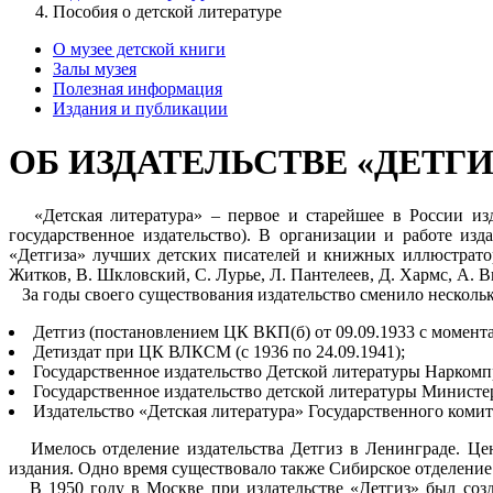
Пособия о детской литературе
О музее детской книги
Залы музея
Полезная информация
Издания и публикации
ОБ ИЗДАТЕЛЬСТВЕ «ДЕТГИ
«Детская литература» – первое и старейшее в России изда
государственное издательство). В организации и работе и
«Детгиза» лучших детских писателей и книжных иллюстрато
Житков, В. Шкловский, С. Лурье, Л. Пантелеев, Д. Хармс, А. В
За годы своего существования издательство сменило несколь
Детгиз (постановлением ЦК ВКП(б) от 09.09.1933 с момента 
Детиздат при ЦК ВЛКСМ (с 1936 по 24.09.1941);
Государственное издательство Детской литературы Наркомп
Государственное издательство детской литературы Министе
Издательство «Детская литература» Государственного комите
Имелось отделение издательства Детгиз в Ленинграде. Цент
издания. Одно время существовало также Сибирское отделение 
В 1950 году в Москве при издательстве «Детгиз» был соз