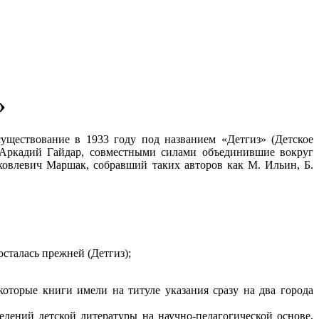
»
уществование в 1933 году под названием «Детгиз» (Детское
и Аркадий Гайдар, совместными силами объединившие вокруг
овлевич Маршак, собравший таких авторов как М. Ильин, Б.
сталась прежней (Детгиз);
оторые книги имели на титуле указания сразу на два города
ведений детской литературы на научно-педагогической основе,