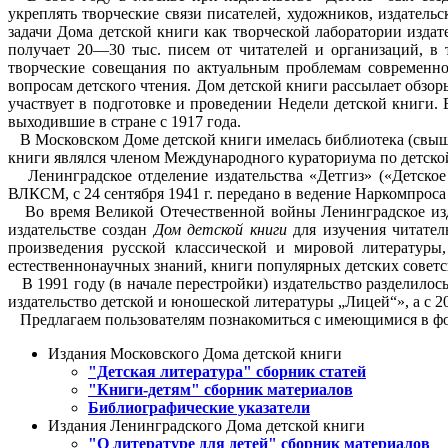
укреплять творческие связи писателей, художников, издатель
задачи Дома детской книги как творческой лаборатории издат
получает 20—30 тыс. писем от читателей и организаций, в 
творческие совещания по актуальным проблемам современной
вопросам детского чтения. Дом детской книги рассылает обзо
участвует в подготовке и проведении Недели детской книги.
выходившие в стране с 1917 года.
В Московском Доме детской книги имелась библиотека (свыше
книги являлся членом Международного кураториума по детско
Ленинградское отделение издательства «Детгиз» («Детское 
ВЛКСМ, с 24 сентября 1941 г. передано в ведение Наркомпрос
Во время Великой Отечественной войны Ленинградское издат
издательстве создан
Дом детской книги
для изучения читател
произведения русской классической и мировой литературы
естественнонаучных знаний, книги популярных детских советс
В 1991 году (в начале перестройки) издательство разделилось
издательство детской и юношеской литературы „Лицей“», а с 
Предлагаем пользователям познакомиться с имеющимися в фо
Издания Московского Дома детской книги
"Детская литература" сборник статей
"Книги-детям" сборник материалов
Библиографические указатели
Издания Ленинградского Дома детской книги
"О литературе для детей" сборник материалов