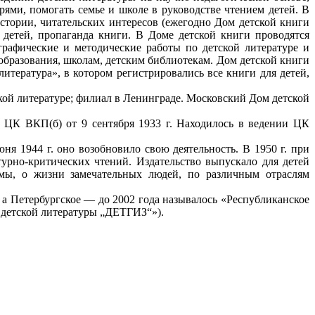
рями, помогать семье и школе в руководстве чтением детей. В
истории, читательских интересов (ежегодно Дом детской книги
 детей, пропаганда книги. В Доме детской книги проводятся
графические и методические работы по детской литературе и
образования, школам, детским библиотекам. Дом детской книги
тература», в котором регистрировались все книги для детей,
ой литературе; филиал в Ленинграде. Московский Дом детской
м ЦК ВКП(б) от 9 сентября 1933 г. Находилось в ведении ЦК
 1944 г. оно возобновило свою деятельность. В 1950 г. при
турно-критических чтений. Издательство выпускало для детей
емы, о жизни замечательных людей, по различным отраслям
, а Петербургское — до 2002 года называлось «Республиканское
 детской литературы „ДЕТГИЗ“»).