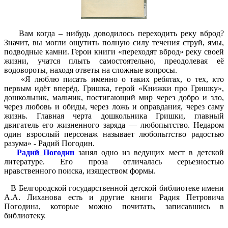
Вам когда – нибудь доводилось переходить реку вброд?
Значит, вы могли ощутить полную силу течения струй, ямы,
подводные камни. Герои книги «переходят вброд» реку своей
жизни, учатся плыть самостоятельно, преодолевая её
водовороты, находя ответы на сложные вопросы.
«Я люблю писать именно о таких ребятах, о тех, кто
первым идёт вперёд. Гришка, герой «Книжки про Гришку»,
дошкольник, мальчик, постигающий мир через добро и зло,
через любовь и обиды, через ложь и оправдания, через саму
жизнь. Главная черта дошкольника Гришки, главный
двигатель его жизненного заряда — любопытство. Недаром
один взрослый персонаж называет любопытство радостью
разума» - Радий Погодин.
Радий Погодин
занял одно из ведущих мест в детской
литературе. Его проза отличалась серьезностью
нравственного поиска, изяществом формы.
В Белгородской государственной детской библиотеке имени
А.А. Лиханова есть и другие книги Радия Петровича
Погодина, которые можно почитать, записавшись в
библиотеку.