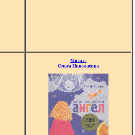
Мяэотс
Ольга Николаевна