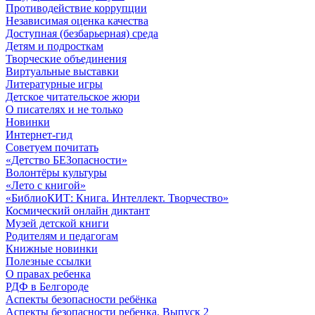
Противодействие коррупции
Независимая оценка качества
Доступная (безбарьерная) среда
Детям и подросткам
Творческие объединения
Виртуальные выставки
Литературные игры
Детское читательское жюри
О писателях и не только
Новинки
Интернет-гид
Советуем почитать
«Детство БЕЗопасности»
Волонтёры культуры
«Лето с книгой»
«БиблиоКИТ: Книга. Интеллект. Творчество»
Космический онлайн диктант
Музей детской книги
Родителям и педагогам
Книжные новинки
Полезные ссылки
О правах ребенка
РДФ в Белгороде
Аспекты безопасности ребёнка
Аспекты безопасности ребенка. Выпуск 2