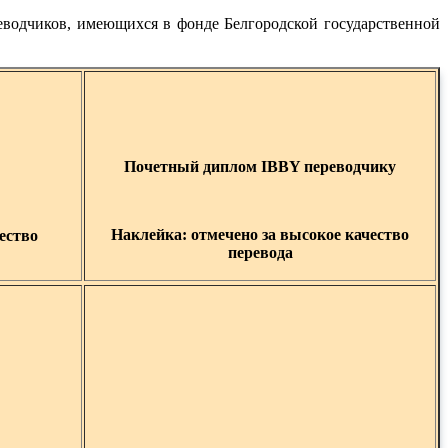
водчиков, имеющихся в фонде Белгородской государственной
Почетный диплом IBBY переводчику
Наклейка: отмечено за высокое качество
ество
перевода