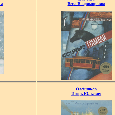
ич
Вера Владимировна
Олейников
Игорь Юльевич