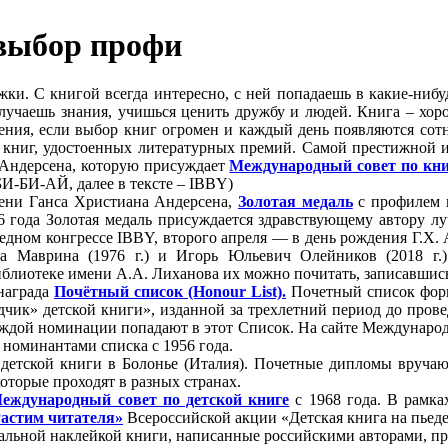
 выбор профи
и. С книгой всегда интересно, с ней попадаешь в какие-ниб
лучаешь знания, учишься ценить дружбу и людей. Книга – хорош
ения, если выбор книг огромен и каждый день появляются сот
 книг, удостоенных литературных премий. Самой престижной из
 Андерсена, которую присуждает
Международный совет по кн
И-БИ-АЙ, далее в тексте – IBBY)
ни Ганса Христиана Андерсена,
Золотая медаль
с профилем в
56 года Золотая медаль присуждается здравствующему автору л
редном конгрессе IBBY, второго апреля — в день рождения Г.Х.
на Маврина (1976 г.) и Игорь Юльевич Олейников (2018 г
иблиотеке имени А.А. Лиханова их можно почитать, записавшись
награда
Почëтный список (Honour List).
Почетный список форм
ик» детской книги», изданной за трехлетний период до проведе
каждой номинации попадают в этот Список. На сайте Междунаро
 номинантами списка с 1956 года.
ской книги в Болонье (Италия). Почетные дипломы вручаютс
оторые проходят в разных странах.
еждународный совет по детской книге
с 1968 года. В рамк
Растим читателя»
Всероссийской акции «Детская книга на пьеде
альной наклейкой книги, написанные российскими авторами, 