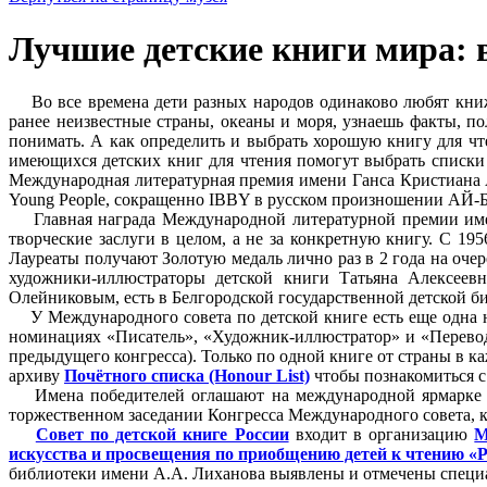
Лучшие детские книги мира:
Во все времена дети разных народов одинаково любят книжк
ранее неизвестные страны, океаны и моря, узнаешь факты, по
понимать. А как определить и выбрать хорошую книгу для чт
имеющихся детских книг для чтения помогут выбрать списки
Международная литературная премия имени Ганса Кристиана
Young People, сокращенно IBBY в русском произношении АЙ-Б
Главная награда Международной литературной премии име
творческие заслуги в целом, а не за конкретную книгу. С 19
Лауреаты получают Золотую медаль лично раз в 2 года на оче
художники-иллюстраторы детской книги Татьяна Алексеев
Олейниковым, есть в Белгородской государственной детской б
У Международного совета по детской книге есть еще одна 
номинациях «Писатель», «Художник-иллюстратор» и «Переводч
предыдущего конгресса). Только по одной книге от страны в 
архиву
Почëтного списка (Honour List)
чтобы познакомиться с
Имена победителей оглашают на международной ярмарке дет
торжественном заседании Конгресса Международного совета, к
Совет по детской книге России
входит в организацию
М
искусства и просвещения по приобщению детей к чтению «
библиотеки имени А.А. Лиханова выявлены и отмечены специ