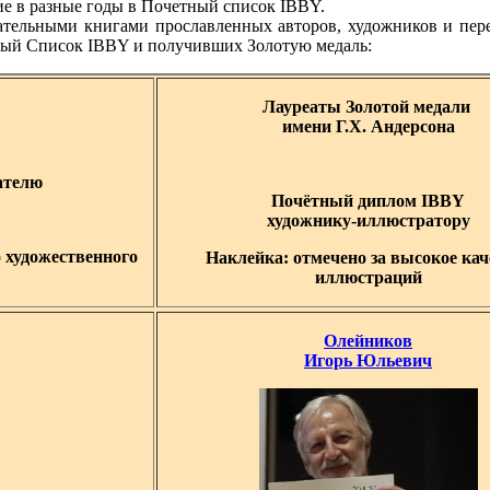
ие в разные годы в Почетный список IBBY.
ательными книгами прославленных авторов, художников и пере
ный Список IBBY и получивших Золотую медаль:
Лауреаты Золотой медали
имени Г.Х. Андерсона
ателю
Почётный диплом IBBY
художнику-иллюстратору
о художественного
Наклейка: отмечено за высокое кач
иллюстраций
Олейников
Игорь Юльевич