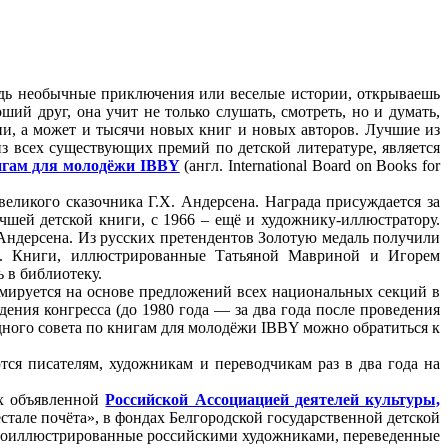
удь необычные приключения или веселые истории, открываешь
ий друг, она учит не только слушать, смотреть, но и думать,
ни, а может и тысячи новых книг и новых авторов. Лучшие из
 всех существующих премий по детской литературе, является
игам для молодёжи IBBY
(англ. International Board on Books for
еликого сказочника Г.Х. Андерсена. Награда присуждается за
учшей детской книги, с 1966 – ещё и художнику-иллюстратору.
 Андерсена. Из русских претендентов Золотую медаль получили
.). Книги, иллюстрированные Татьяной Мавриной и Игорем
 в библиотеку.
ируется на основе предложений всех национальных секций в
ния конгресса (до 1980 года — за два года после проведения
дного совета по книгам для молодёжи IBBY можно обратиться к
я писателям, художникам и переводчикам раз в два года на
ах объявленной
Российской Ассоциацией деятелей культуры,
стале почёта», в фондах Белгородской государственной детской
проиллюстрированные российскими художниками, переведенные