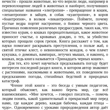
нечисти - прошли животные, во что верили люди, например в
перевоплощение людей в животных и наоборот, получивших
специальные названия «элютропия» - превращение в кошек,
«лепантропия» в зайцев, в собак «куантропия», в коров
«боантропия», в волков «ликантропия». Поймете, почему
пустые ведра портят настроение, о боязни черного цвета.
Причинах появления различных предрассудков, таких как, что
известно курам, о кошках прорицательницах, какое животное
приносит счастье, о кровавых дождях, о тех, за убийство
которых прощали сорок грехов. Книга расскажет о том, как
пауки помогают раскрывать преступления, о пользе жаб, о
святой птичке клест, о невиновности козодоя, о чем плачет
кукушка, о домовых, вампирах, летучих мышах, и наконец, о
кошках, ведь книга называется «Тринадцать черных кошек».
Для тех, кто хочет научиться предсказывать погоду будет
интересен последний раздел книги, в котором автор знакомит
с растениями, насекомыми и животными, их поведением по
предсказанию погоды, стихийных бедствий и природных
катастроф.
Чтение этой книги – это беседа с умным педагогом,
который объясняет, как важно беречь мир, где всё
взаимосвязано. «Мне хочется, – говорил писатель, – помочь
людям понять, какой удивительный и прекрасный мир перед
нами, где каждое дерево, каждая бабочка, каждая птица –
чудо». Одновременно с уроками природоведения автор даёт