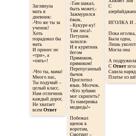
Хикмет Зия
-Там шакал,
Заглянула
С
быть может,-
мать в
азербайджан
Зажмурился
дневник:
ёжик.
-Что же ты за
ИГОЛКА И
- Кукуре-ку!
ученик!
Там лиса!-
Хоть
Пока иголка,
Петушок
порадовал бы
Была одна,
залился-
мать
Лишь уколот
И в курятник
И принес не
Могла она
бегом
«три», а
Прямиком,
«пять»!
А подружила
прямиком!
С
Ответ
игол
Перепуганный
-Что ты, мама!
Сшила наряд
бычок
Много нас,
Платье из шё
Проглотил
Ты подумай –
язык. Молчок.
целый класс.
«Кто зубами
Нам отличник
мог скрипеть?
каждый дорог,
То наверняка
Не хватает
медведь!»
всем
Ответ
Побежал
щенок к
воротам,
Смотрит –