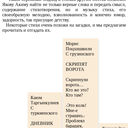
Якову Акиму найти не только верные слова и передать смысл,
содержание стихотворения, но и музыку стиха, его
своеобразную мелодию, взволнованность и конечно юмор,
задорность, так присущие детству.
Некоторые стихи очень похожи на загадки, и мы предлагаем
прочитать и отгадать их.
Морис
Поцхишвили
С грузинского
СКРИПЯТ
ВОРОТА
Скрипнули
ворота…
Кто же это?
Кто там?
Каюм
Таргынкулиев
-Это волк!
С
Мне-е
туркменского
страшно,-
Проблеял
ДНЕВНИК
барашек.