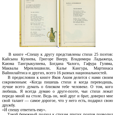
В книге «Спешу к другу представлены стихи 25 поэтов:
Кайсына Кулиева, Григоре Виеру, Владимира Ладыжеца,
Каюма Тангрыкулиева, Богдана Чалого, Гафура Гуляма,
Маквалы Мревлишвили, Калье Кангура, Мартинаса
Вайнилайтиса и других, всего 16 разных национальностей.
В предисловии к книге Яков Аким делится с нами своим
сокровенным: «Когда пишешь стихи и когда переводишь,
лучше всего думать о близком тебе человеке. О том, кого
любишь. Я всегда думаю о друге-поэте, чьи стихи лежат
передо мной на столе. Ведь он, мой друг и брат, доверил мне
свой талант — самое дорогое, что у него есть, подарил свою
дружбу.
«И спешу ответить ему».
Такой бережный подход к стихам других поэтов позволил