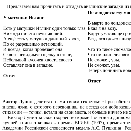
Предлагаем вам прочитать и отгадать английские загадки из
По лондонскому мос
У матушки Иглинг
В марте по лондонск
Есть у матушки Иглинг один только глаз,
Ехал я на возу.
Никогда ничего нечитающий.
Вдруг ужасающе гро
А ещё есть у матушки длинный хвост,
Раздался где-то внизу
По её разрешенью летающий.
И всегда, когда пролезает она
Что-то такое сломало
Сквозь невидимую щелку в стене,
Что ни один человек
Небольшой кусочек хвоста своего
Не сможет, увы,
Оставляет она в западне.
Не сможет, увы,
Теперь починить вов
Ответ
Ответ
Виктор Лунин делится c нами своим секретом: «При работе 
знаешь язык, с которого переводишь, не всегда сам добираешь
стихах ли — точны, встали на свои места, и больше ничего не 
Виктор Лунин за свое творчество кроме Почётного диплома им
лучшей книги о кошках - премия ВГИБЛ (1997), премия трет
Академии Российской словесности медаль А.С. Пушкина "Рев