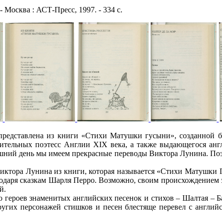
осква : АСТ-Пресс, 1997. - 334 с.
едставлена из книги «Стихи Матушки гусыни», созданной бр
чительных поэтесс Англии XIX века, а также выдающегося анг
няшний день мы имеем прекрасные переводы Виктора Лунина. По
ора Лунина из книги, которая называется «Стихи Матушки Гусы
даря сказкам Шарля Перро. Возможно, своим происхождением эт
й.
роев знаменитых английских песенок и стихов – Шалтая – Балт
ругих персонажей стишков и песен блестяще перевел с англи