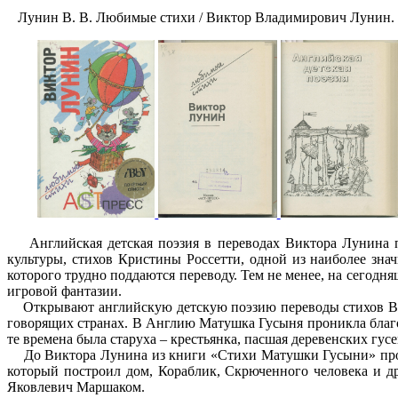
Лунин В. В. Любимые стихи / Виктор Владимирович Лунин. - М
Английская детская поэзия в переводах Виктора Лунина пр
культуры, стихов Кристины Россетти, одной из наиболее зна
которого трудно поддаются переводу. Тем не менее, на сегод
игровой фантазии.
Открывают английскую детскую поэзию переводы стихов Викт
говорящих странах. В Англию Матушка Гусыня проникла благо
те времена была старуха – крестьянка, пасшая деревенских гусе
До Виктора Лунина из книги «Стихи Матушки Гусыни» про ге
который построил дом, Кораблик, Скрюченного человека и д
Яковлевич Маршаком.