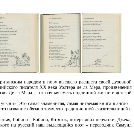
итанским народом в пору высшего расцвета своей духовной
лийского писателя XX века Уолтера де ла Мэра, произведения
эзия Де ла Мэра — сказочная смесь подлинной жизни и детской
ни». Это самая знаменитая, самая читаемая книга в англо –
о название обязано тому, что традиционной сказительницей в
ая, Робина – Бобина, Котяток, потерявших перчатки, Джека,
йского на русский наш выдающийся поэт – переводчик Самуил