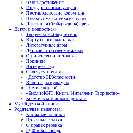
Наши достижения
Государственные услуги
Противодействие коррупции
Независимая оценка качества
Доступная (безбарьерная) среда
Детям и подросткам
Творческие объединения
Виртуальные выставки
Литературные игры
Детское читательское жюри
О писателях и не только
Новинки
Интернет-гид
Советуем почитать
«Детство БЕЗопасности»
Волонтёры культуры
«Лето с книгой»
«БиблиоКИТ: Книга. Интеллект. Творчество»
Космический онлайн диктант
Музей детской книги
Родителям и педагогам
Книжные новинки
Полезные ссылки
О правах ребенка
РДФ в Белгороде