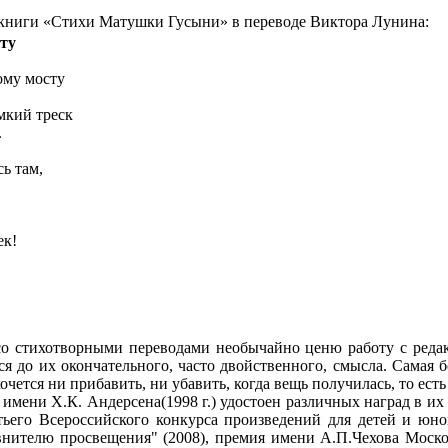
 книги «Стихи Матушки Гусыни» в переводе Виктора Лунина:
ту
ому мосту
мкий треск
.
сь там,
ек!
со стихотворными переводами необычайно ценю работу с редак
ся до их окончательного, часто двойственного, смысла. Самая б
хочется ни прибавить, ни убавить, когда вещь получилась, то е
ени Х.К. Андерсена(1998 г.) удостоен различных наград в их ч
ьего Всероссийского конкурса произведений для детей и юно
нителю просвещения" (2008), премия имени А.П.Чехова Москов