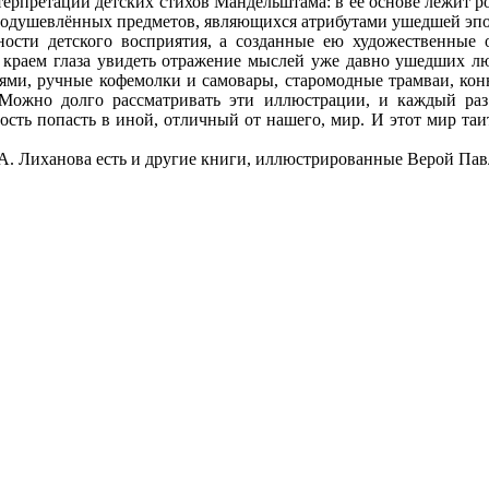
ерпретации детских стихов Мандельштама: в её основе лежит ром
еодушевлённых предметов, являющихся атрибутами ушедшей эпо
и детского восприятия, а созданные ею художественные о
краем глаза увидеть отражение мыслей уже давно ушедших люд
рями, ручные кофемолки и самовары, старомодные трамваи, ко
 Можно долго рассматривать эти иллюстрации, и каждый раз п
ть попасть в иной, отличный от нашего, мир. И этот мир таит
А. Лиханова есть и другие книги, иллюстрированные Верой Пав