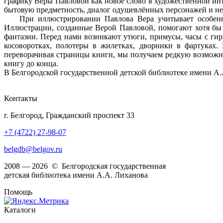
графику Веры Павловой как новое слово в художественной инт
бытовую предметность, диалог одушевлённых персонажей и н
При иллюстрировании Павлова Вера учитывает особенност
Иллюстрации, созданные Верой Павловой, помогают хотя бы 
фантазии. Перед нами возникают утюги, примусы, часы с ги
косоворотках, полотеры в жилетках, дворники в фартуках.
переворачивая страницы книги, мы получаем редкую возможнос
книгу до конца.
В Белгородской государственной детской библиотеке имени А.
Контакты
г. Белгород, Гражданский проспект 33
+7 (4722) 27-98-07
belgdb@belgov.ru
2008 — 2026 © Белгородская государственная
детская библиотека имени А.А. Лиханова
Помощь
Каталоги