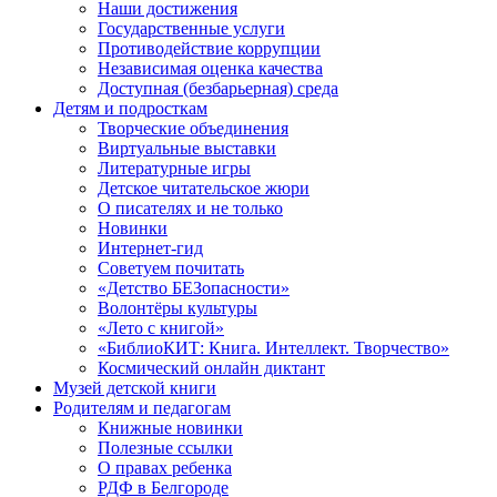
Наши достижения
Государственные услуги
Противодействие коррупции
Независимая оценка качества
Доступная (безбарьерная) среда
Детям и подросткам
Творческие объединения
Виртуальные выставки
Литературные игры
Детское читательское жюри
О писателях и не только
Новинки
Интернет-гид
Советуем почитать
«Детство БЕЗопасности»
Волонтёры культуры
«Лето с книгой»
«БиблиоКИТ: Книга. Интеллект. Творчество»
Космический онлайн диктант
Музей детской книги
Родителям и педагогам
Книжные новинки
Полезные ссылки
О правах ребенка
РДФ в Белгороде