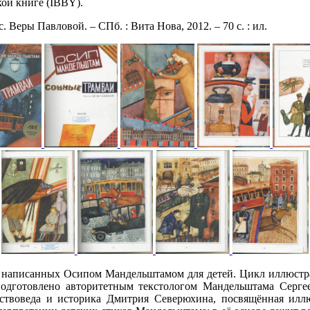
ой книге (IBBY).
еры Павловой. – СПб. : Вита Нова, 2012. – 70 с. : ил.
 написанных Осипом Мандельштамом для детей. Цикл иллюстрац
одготовлено авторитетным текстологом Мандельштама Сергее
ствоведа и историка Дмитрия Северюхина, посвящённая иллю