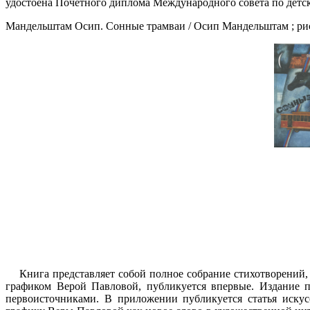
удостоена Почётного диплома Международного совета по детск
Мандельштам Осип. Сонные трамваи / Осип Мандельштам ; рис. В
Книга представляет собой полное собрание стихотворений,
графиком Верой Павловой, публикуется впервые. Издание п
первоисточниками. В приложении публикуется статья искус