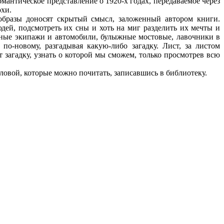
антическое представление о 1920-х годах, передаваемое через
хи.
бразы доносят скрытый смысл, заложенный автором книги.
ей, подсмотреть их сны и хоть на миг разделить их мечты и
нные экипажи и автомобили, булыжные мостовые, лавочники в
о-новому, разгадывая какую-либо загадку. Лист, за листом
 загадку, узнать о которой мы сможем, только просмотрев всю
ловой, которые можно почитать, записавшись в библиотеку.