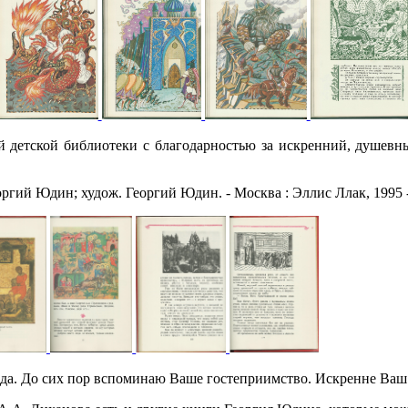
детской библиотеки с благодарностью за искренний, душевный
ргий Юдин; худож. Георгий Юдин. - Москва : Эллис Ллак, 1995 - 18
а. До сих пор вспоминаю Ваше гостеприимство. Искренне Ваш 