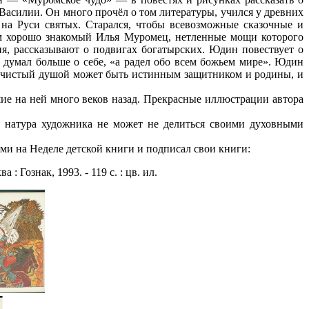
асилии. Он много прочёл о том литературы, учился у древних
 на Руси святых. Старался, чтобы всевозможные сказочные и
ам хорошо знакомый Илья Муромец, нетленные мощи которого
, рассказывают о подвигах богатырских. Юдин повествует о
 думал больше о себе, «а радел обо всем божьем мире». Юдин
ко чистый душой может быть истинным защитником и родины, и
 на ней много веков назад. Прекрасные иллюстрации автора
 натура художника не может не делиться своими духовными
и на Неделе детской книги и подписал свои книги:
Гознак, 1993. - 119 с. : цв. ил.