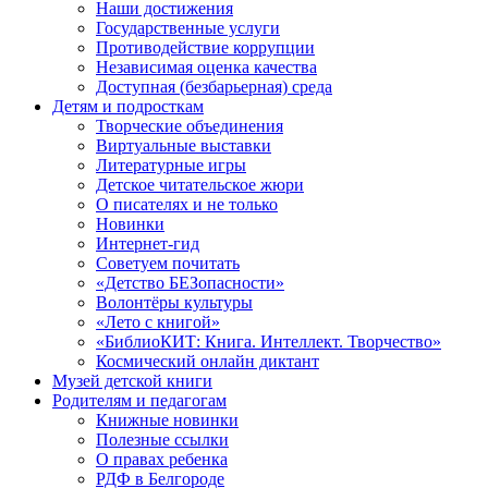
Наши достижения
Государственные услуги
Противодействие коррупции
Независимая оценка качества
Доступная (безбарьерная) среда
Детям и подросткам
Творческие объединения
Виртуальные выставки
Литературные игры
Детское читательское жюри
О писателях и не только
Новинки
Интернет-гид
Советуем почитать
«Детство БЕЗопасности»
Волонтёры культуры
«Лето с книгой»
«БиблиоКИТ: Книга. Интеллект. Творчество»
Космический онлайн диктант
Музей детской книги
Родителям и педагогам
Книжные новинки
Полезные ссылки
О правах ребенка
РДФ в Белгороде