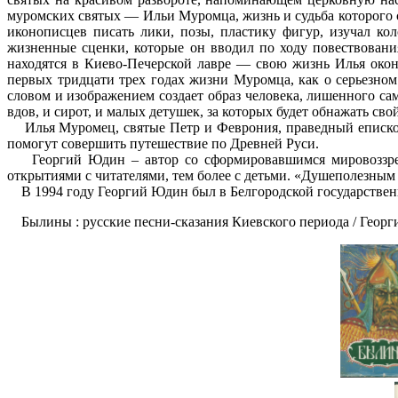
муромских святых — Ильи Муромца, жизнь и судьба которого 
иконописцев писать лики, позы, пластику фигур, изучал ко
жизненные сценки, которые он вводил по ходу повествован
находятся в Киево-Печерской лавре — свою жизнь Илья око
первых тридцати трех годах жизни Муромца, как о серьезном
словом и изображением создает образ человека, лишенного с
вдов, и сирот, и малых детушек, за которых будет обнажать с
Илья Муромец, святые Петр и Феврония, праведный епископ
помогут совершить путешествие по Древней Руси.
Георгий Юдин – автор со сформировавшимся мировоззрение
открытиями с читателями, тем более с детьми. «Душеполезным
В 1994 году Георгий Юдин был в Белгородской государственно
Былины : русские песни-сказания Киевского периода / Георгий 