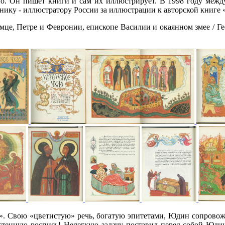
 Он пишет книги и сам их иллюстрирует. В 1998 году меж
ику - иллюстратору России за иллюстрации к авторской книге 
це, Петре и Февронии, епископе Василии и окаянном змее / Ге
». Свою «цветистую» речь, богатую эпитетами, Юдин сопрово
стенную роспись! Нелегкую задачу поставил перед собой Юдин