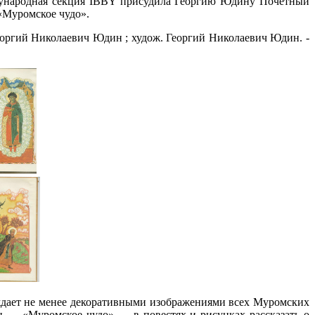
дународная секция IBBY присудила Георгию Юдину Почетный
«Муромское чудо».
оргий Николаевич Юдин ; худож. Георгий Николаевич Юдин. -
ждает не менее декоративными изображениями всех Муромских
 — «Муромское чудо» — в повестях и рисунках рассказать о