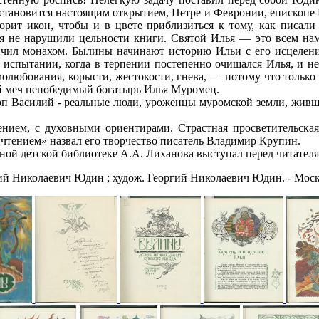
становится настоящим открытием, Петре и Февронии, епископе В
лорит икон, чтобы и в цвете приблизиться к тому, как писали
ия не нарушили цельности книги. Святой Илья — это всем н
нчил монахом. Былины начинают историю Ильи с его исцеления
 испытании, когда в терпении постепенно очищался Илья, и не
амолюбования, корысти, жестокости, гнева, — потому что толь
вой меч непобедимый богатырь Илья Муромец.
 Василий - реальные люди, уроженцы муромской земли, жившие
м, с духовными ориентирами. Страстная просветительская
 чтением» назвал его творчество писатель Владимир Крупин.
й детской библиотеке А.А. Лиханова выступал перед читателям
Николаевич Юдин ; худож. Георгий Николаевич Юдин. - Москва : 