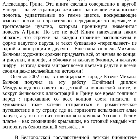
Александра Грина. Эта книга сделана совершенно в другой
манере – на её страницах оживают настоящие живописные
полотна, удивительные по гамме цветов, воскрешающие
«запах» эпохи и поразительно передающие то щемящее и
трогательное чувство, которым проникнута знаменитая
повесть А.Грина. Но это не всё! Книга напечатана таким
образом, что строчки на каждой странице расположены в
форме надутого паруса, и текст буквально «переплывает» из
одной иллюстрации в другую… Ещё одна заповедь Михаила
Бычкова: художник должен придумать всё, от начала до конца:
и рисунки, и шрифт, и обложку, и каждую буквицу, и каждую
цифру – и тогда книга заиграет всеми цветами радуги и всеми
своими даже мельчайшими деталями!
Осенью 2002 года в швейцарском городе Базеле Михаил
Бычков получил за эту работу Почётный диплом
Международного совета по детской и юношеской книге, и
вокруг бычковских иллюстраций к Грину всё время толпился
народ : приехавшие со всех концов света писатели и
художники тоже хотели отправиться в романтическое
путешествие в ту страну, где на горизонте вспыхивают алые
паруса, а у окна стоит тоненькая и хрупкая Ассоль в белом
платье – как сложивший крылышки, но готовый каждый миг
вспорхнуть белоснежный мотылёк…».
В Белгородской государственной детской библиотеке