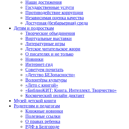
Наши достижения
Государственные услуги
Противодействие коррупции
Независимая оценка качества
Доступная (безбарьерная) среда
Детям и подросткам
Творческие объединения
Виртуальные выставки
Литературные игры
Детское читательское жюри
О писателях и не только
Новинки
Интернет-гид
Советуем почитать
«Детство БЕЗопасности»
Волонтёры культуры
«Лето с книгой»
«БиблиоКИТ: Книга. Интеллект. Творчество»
Космический онлайн диктант
Музей детской книги
Родителям и педагогам
Книжные новинки
Полезные ссылки
О правах ребенка
РДФ в Белгороде