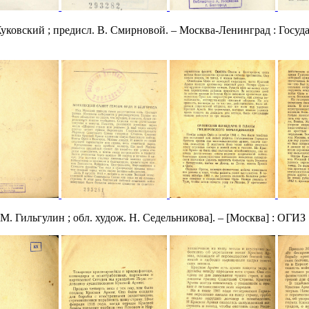
 Жуковский ; предисл. В. Смирновой. – Москва-Ленинград : Гос
. Гильгулин ; обл. худож. Н. Седельникова]. – [Москва] : ОГИЗ : 