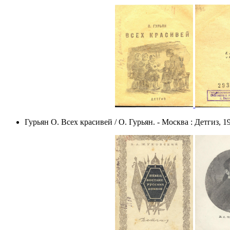
Гурьян О. Всех красивей / О. Гурьян. - Москва : Детгиз, 19