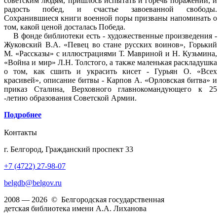
советским людям, пришлось испытать и горечь поражений, и
радость побед, и счастье завоеванной свободы.
Сохранившиеся книги военной поры призваны напоминать о
том, какой ценой досталась Победа.
В фонде библиотеки есть - художественные произведения -
Жуковский В.А. «Певец во стане русских воинов», Горький
М. «Рассказы» с иллюстрациями Т. Мавриной и Н. Кузьмина,
«Война и мир» Л.Н. Толстого, а также маленькая раскладушка
о том, как сшить и украсить кисет - Гурьян О. «Всех
красивей», описание битвы - Карпов А. «Орловская битва» и
приказ Сталина, Верховного главнокомандующего к 25
-летию образования Советской Армии.
Подробнее
Контакты
г. Белгород, Гражданский проспект 33
+7 (4722) 27-98-07
belgdb@belgov.ru
2008 — 2026 © Белгородская государственная
детская библиотека имени А.А. Лиханова